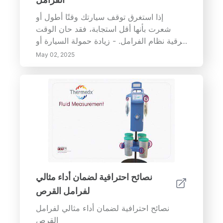
الاستعداد للطوارئ والاستجابة: وضع خطط
شاملة وبرامج تدريب لضمان اتخاذ إجراءات
إذا استغرق توقف سيارتك وقتًا أطول أو
سريعة في حالات الطوارئ المتعلقة
شعرت بأنها أقل استجابة، فقد حان الوقت
بالتسريبات. من خلال إعطاء الأولوية للكشف
لترقية نظام الفرامل. - زيادة حمولة السيارة أو
المبكر عن التسريبات وإدارتها، يمكن لأصحاب
الأداء: يمكن أن تؤثر التعديلات مثل سحب
May 02, 2025
العقارات حماية استثماراتهم وضمان سلامة
أحمال أثقل أو ترقية إلى محرك أقوى على
السكان والمساهمة في استدامة البيئة.
نظام الفرامل.
نصائح احترافية لضمان أداء مثالي
لفرامل القرص
نصائح احترافية لضمان أداء مثالي لفرامل
القرص