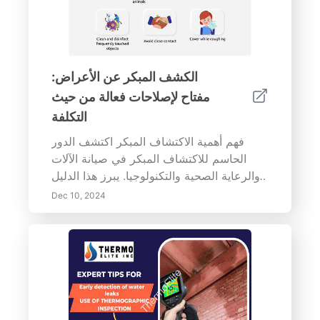
الكشف المبكر عن الأعراض:
مفتاح لإصلاحات فعالة من حيث
التكلفة
فهم أهمية الاكتشاف المبكر اكتشف الدور
الحاسم للاكتشاف المبكر في صيانة الآلات
والرعاية الصحية والتكنولوجيا. يبرز هذا الدليل
الشامل فوائد التعرف على الأعراض بسرعة
Dec 10, 2024
لمنع التعقيدات وتوفير الوقت والمال. تعرف
على أنظمة المراقبة الأساسية التي تعزز حل
المشكلات الاستباقية، وأهمية الصيانة
المنتظمة، وكيف يمكن أن تؤدي الإجراءات
السريعة بشأن الأعراض المحددة إلى فوائد
اقتصادية. اكتشف العلامات التحذيرية الشائعة
التي يجب الانتباه إليها وفوائدها على المدى