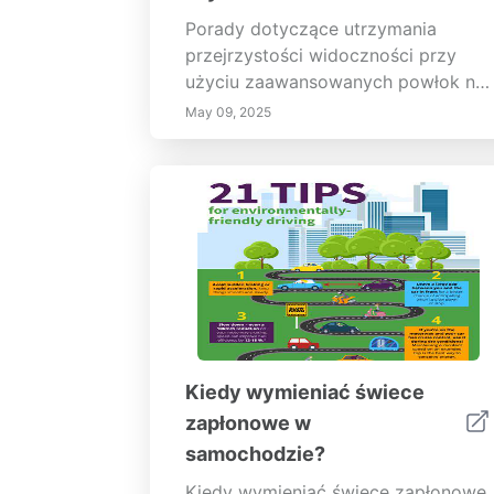
Porady dotyczące utrzymania
przejrzystości widoczności przy
użyciu zaawansowanych powłok na
przedniej szybie
May 09, 2025
Kiedy wymieniać świece
zapłonowe w
samochodzie?
Kiedy wymieniać świece zapłonowe