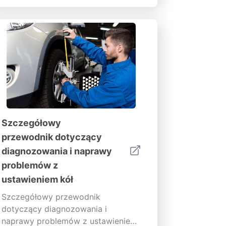
Ten kompleksowy przewodnik
analizuje kluczowe wskaźniki,
typowe przyczyny i środki
zapobiegawcze, aby utrzymać silnik
w dobrym stanie.
Szczegółowy
przewodnik dotyczący
diagnozowania i naprawy
problemów z
ustawieniem kół
Szczegółowy przewodnik
dotyczący diagnozowania i
naprawy problemów z ustawieniem