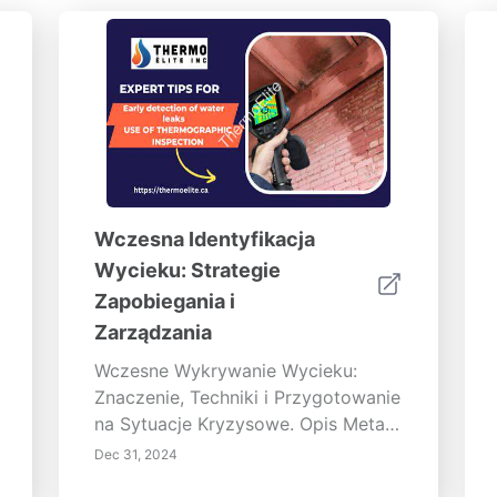
Wczesna Identyfikacja
Wycieku: Strategie
Zapobiegania i
Zarządzania
Wczesne Wykrywanie Wycieku:
Znaczenie, Techniki i Przygotowanie
na Sytuacje Kryzysowe. Opis Meta:
Odkryj znaczenie wczesnego
Dec 31, 2024
wykrywania wycieków, zbadaj