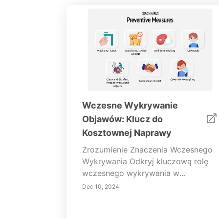
Wczesne Wykrywanie
Objawów: Klucz do
Kosztownej Naprawy
Zrozumienie Znaczenia Wczesnego
Wykrywania Odkryj kluczową rolę
wczesnego wykrywania w
konserwacji maszyn, opiece
Dec 10, 2024
zdrowotnej i technologii. Ten
kompleksowy przewodnik