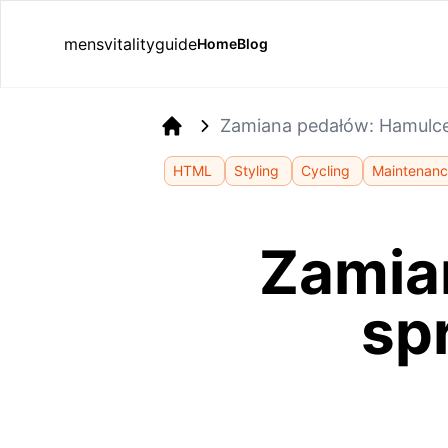
mensvitalityguide
Home
Blog
Zamiana pedałów: Hamulce,
Home
HTML
Styling
Cycling
Maintenan
Zamia
sp