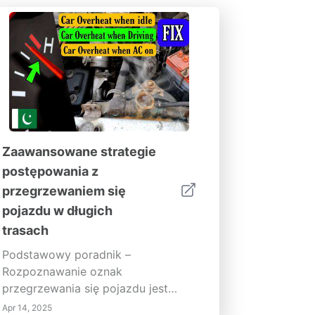
Zaawansowane strategie
postępowania z
przegrzewaniem się
pojazdu w długich
trasach
Podstawowy poradnik –
Rozpoznawanie oznak
przegrzewania się pojazdu jest
kluczowe dla każdego kierowcy.
Apr 14, 2025