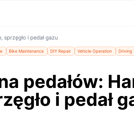
 sprzęgło i pedał gazu
ce
Bike Maintenance
DIY Repair
Vehicle Operation
Driving
na pedałów: Ha
rzęgło i pedał g