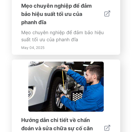
bảo hành động nhanh chóng trong
Mẹo chuyên nghiệp để đảm
trường hợp khẩn cấp về rò rỉ. Bằng
bảo hiệu suất tối ưu của
cách ưu tiên phát hiện và quản lý rò rỉ
sớm, các chủ sở hữu tài sản có thể bảo
phanh đĩa
vệ đầu tư của họ, đảm bảo an toàn cho
Mẹo chuyên nghiệp để đảm bảo hiệu
người ở và đóng góp vào sự bền vững
suất tối ưu của phanh đĩa
của môi trường.
May 04, 2025
Hướng dẫn chi tiết về chẩn
đoán và sửa chữa sự cố căn