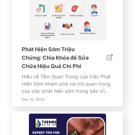
Phát Hiện Sớm Triệu
Chứng: Chìa Khóa để Sửa
Chữa Hiệu Quả Chi Phí
Hiểu về Tầm Quan Trọng của Việc Phát
Hiện Sớm Khám phá vai trò quan trọng
của việc phát hiện sớm trong bảo trì
máy móc, chăm sóc sức khoẻ và công
Dec 10, 2024
nghệ. Hướng dẫn toàn diện này nêu bật
những lợi ích của việc nhận ra triệu
chứng kịp thời để ngăn ngừa biến
chứng và tiết kiệm thời gian cũng như
tiền bạc. Tìm hiểu về các hệ thống giám