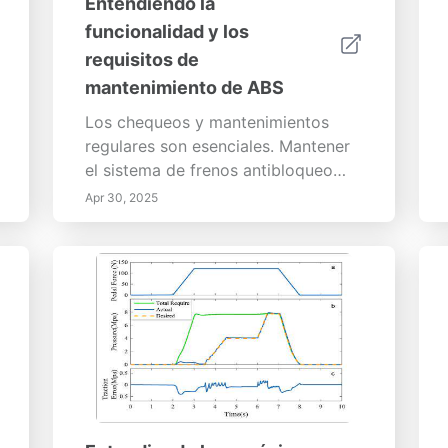
Entendiendo la
funcionalidad y los
requisitos de
mantenimiento de ABS
Los chequeos y mantenimientos
regulares son esenciales. Mantener
el sistema de frenos antibloqueo
(ABS) de su vehículo es crucial para
Apr 30, 2025
la seguridad y el rendimiento.
Entender cómo funciona el ABS y
mantenerse al día con su
mantenimiento puede prevenir
accidentes.