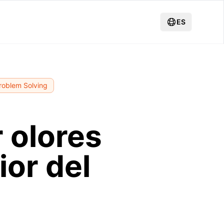
ES
roblem Solving
 olores
ior del