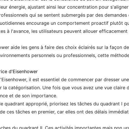
leur énergie, ajustant ainsi leur concentration pour s'aligner 
professionnels qui se sentent submergés par des demandes 
 quotidiennes encourage un comportement proactif plutôt q
s à l'avance, les utilisateurs peuvent allouer efficacement
wer aide les gens à faire des choix éclairés sur la façon de
nvironnements personnels ou professionnels, cette méthode
rice d'Eisenhower
d'Eisenhower, il est essentiel de commencer par dresser une 
r la catégorisation. Une fois que vous avez une vue claire 
nce et de son importance.
 quadrant approprié, priorisez les tâches du quadrant I pou
de ces tâches en premier, car elles ont des délais immédiat
tâches du quadrant II. Ces activités importantes mais non u