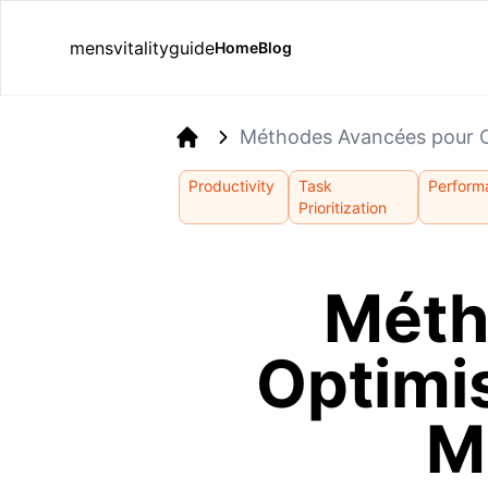
mensvitalityguide
Home
Blog
Méthodes Avancées pour Op
Home
Productivity
Task
Perform
Prioritization
Méth
Optimi
M