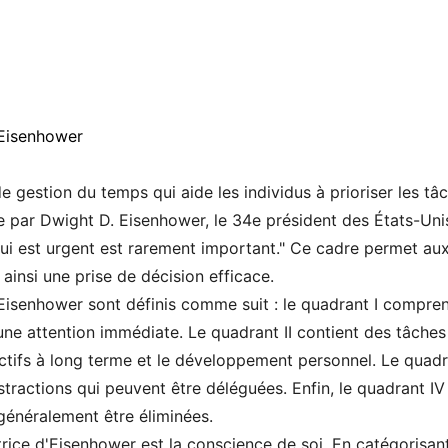
'Eisenhower
de gestion du temps qui aide les individus à prioriser les t
 par Dwight D. Eisenhower, le 34e président des États-Unis,
i est urgent est rarement important." Ce cadre permet aux u
t ainsi une prise de décision efficace.
Eisenhower sont définis comme suit : le quadrant I comprend
une attention immédiate. Le quadrant II contient des tâche
ctifs à long terme et le développement personnel. Le quadra
tractions qui peuvent être déléguées. Enfin, le quadrant IV
généralement être éliminées.
atrice d'Eisenhower est la conscience de soi. En catégorisant