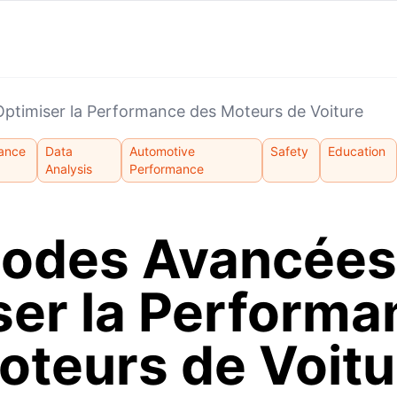
timiser la Performance des Moteurs de Voiture
ance
Data
Automotive
Safety
Education
Analysis
Performance
odes Avancées
ser la Performa
oteurs de Voitu