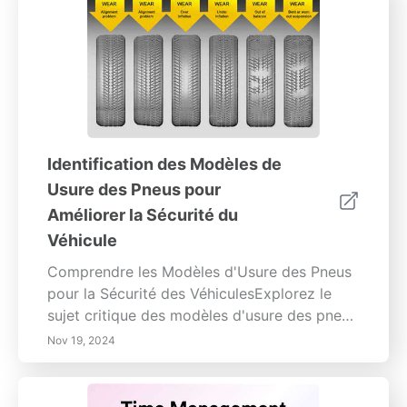
Identification des Modèles de
Usure des Pneus pour
Améliorer la Sécurité du
Véhicule
Comprendre les Modèles d'Usure des Pneus
pour la Sécurité des VéhiculesExplorez le
sujet critique des modèles d'usure des pneus
et leur impact sur la performance et la
Nov 19, 2024
sécurité du véhicule. Cet article informatif
examine en profondeur les différents types
d'usure des pneus, tels que l'usure inégale,