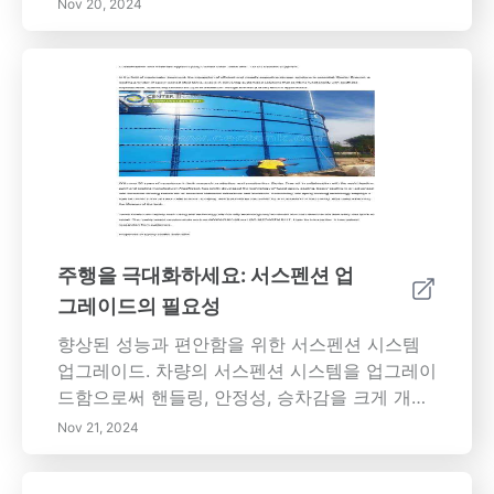
활, 냉각, 청소하고 손상을 방지하며 연료 효율성
Nov 20, 2024
을 향상시키는 방법을 알아보세요. 엔진 수명을
연장하고 중고차 가치를 높이는 등의 이점을 우
리의 종합 가이드에서 탐색하세요. 내용 개요: 정
기적인 오일 교환은 차량의 성능과 수명을 유지
하는 데 매우 중요합니다. 엔진 오일은 움직이는
부품을 윤활하고 마찰을 줄이며 엔진을 냉각하
여 과열을 방지합니다. 오일 교환을 소홀히 하면
엔진 손상, 연료 효율성 저하 및 비싼 수리 비용
이 발생할 수 있습니다. 엔진 오일을 깨끗하게 유
지하면 최적의 성능을 보장하고 자동차를 보호
주행을 극대화하세요: 서스펜션 업
할 뿐만 아니라 중고차 가치를 높입니다. 얼마나
그레이드의 필요성
자주 오일을 교환해야 하는지, 오일 교환이 필요
할 신호, DIY 또는 전문가에게 맡길지를 알아보
향상된 성능과 편안함을 위한 서스펜션 시스템
세요. 필수 유지 보수 팁으로 차량의 건강을 우선
업그레이드. 차량의 서스펜션 시스템을 업그레이
시하세요.
드함으로써 핸들링, 안정성, 승차감을 크게 개선
하는 이점을 탐색하세요. 이 종합 가이드는 향상
Nov 21, 2024
된 코너링 성능, 더 부드러운 승차 경험, 주행 중
안전성 향상 및 장기적인 비용 절감에 대해 다룹