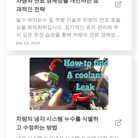
차량의 연료 경제성을 개선하는 효
관계를 발전시키기 위한 마음챙김의 잠재력을
과적인 전략
열어주세요. 오늘날 전체적인 건강과 웰빙을 향
한 길을 받아들이세요!
필수 유지보수 및 주행 기술로 차량의 연료 효율
성을 최적화하십시오. 정기적인 유지 관리와 주
의 깊은 운전 습관을 통해 차량의 연료 경제성을
향상시키기 위한 핵심 전략을 탐색하십시오. 엔
Dec 04, 2024
진이 효율적으로 작동하도록 유지하기 위한 시
기적절한 오일 교환, 타이어 압력 점검 및 공기
필터 교체의 중요성을 알아보세요. 효과적인 연
료 시스템 청소가 성능을 방해하는 침전물을 방
지할 수 있는 방법과 연료 소비를 줄이는 데 있어
운전 스타일의 역할을 배우십시오. 매끄러운 주
행 기술을 채택하고, 무게를 최소화하며, 연료 유
형을 이해하는 것은 상당한 절약과 더 건강한 차
량으로 이어질 수 있습니다. 과도한 무게가 연료
경제성에 미치는 영향과 최신 기술 업그레이드
차량의 냉각 시스템 누수를 식별하
의 이점에 대해 설명하는 이 종합 가이드는 모든
고 수정하는 방법
운전자를 위한 실용적인 팁을 제공합니다. 오늘