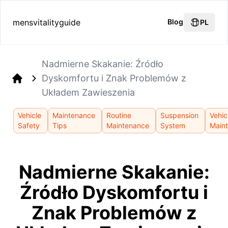
mensvitalityguide
Blog
PL
Nadmierne Skakanie: Źródło
Dyskomfortu i Znak Problemów z
Home
Układem Zawieszenia
Vehicle
Maintenance
Routine
Suspension
Vehic
Safety
Tips
Maintenance
System
Main
Nadmierne Skakanie:
Źródło Dyskomfortu i
Znak Problemów z