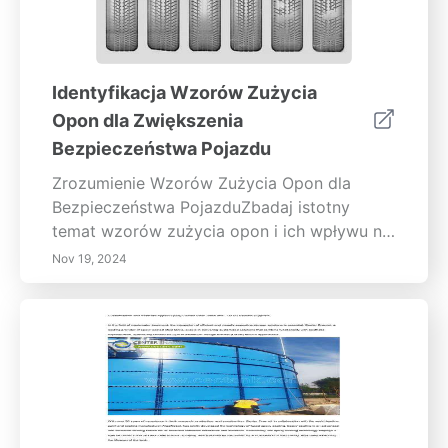
Identyfikacja Wzorów Zużycia
Opon dla Zwiększenia
Bezpieczeństwa Pojazdu
Zrozumienie Wzorów Zużycia Opon dla
Bezpieczeństwa PojazduZbadaj istotny
temat wzorów zużycia opon i ich wpływu na
wydajność i bezpieczeństwo pojazdu. Ten
Nov 19, 2024
informacyjny artykuł zagłębia się w różne
rodzaje zużycia opon, takie jak
nierównomierne zużycie, zużycie w centrum,
zużycie na krawędziach i wklesłość,
wyjaśniając ich przyczyny i skutki. Dowiedz
się, jak regularne kontrole opon, właściwe
ciśnienie oraz praktyki konserwacyjne takie
jak rotacje i ustawienia mogą wydłużyć