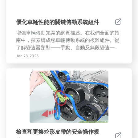
維護管理軟體，優化流程* 透過培訓員工並鼓勵
報告不規則現象來培養維護導向的文化* 優先考
慮主動維護，以在潛在問題升級為重大問題之前
優化車輛性能的關鍵傳動系統組件
解決它們投資定期維護實踐有助於企業節省成
增強車輛傳動知識的網頁描述。在我們全面的指
本，提高效率，提升資產性能。通過理解其好處
南中，探索構成您車輛傳動系統的複雜組件。從
並實施最佳實踐，組織可以將自己定位為致力於
了解變速器類型——手動、自動及無段變速——
卓越和品質的行業領導者。
到驅動軸、差速器、車軸、離合器和變速箱所扮
Jan 28, 2025
演的重要角色，深入了解這些系統如何共同作
用，以優化性能和效率。深入探討適當維護的好
處、常見問題以及現代創新如何提升您的車輛駕
駛動態。無論您是汽車愛好者還是休閒駕駛者，
理解這些元素對於做出明智的車輛決策和確保車
輛平穩運行至關重要。了解更多有關確保耐用
性、燃油效率和愉悅駕駛體驗的資訊！
檢查和更換蛇形皮帶的安全操作規