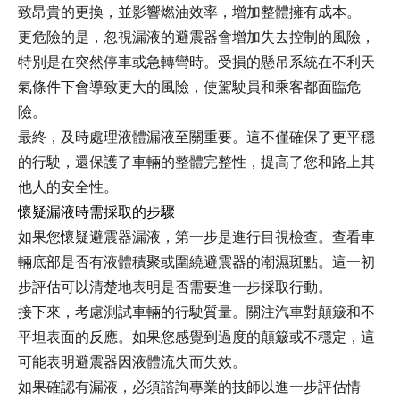
致昂貴的更換，並影響燃油效率，增加整體擁有成本。
更危險的是，忽視漏液的避震器會增加失去控制的風險，
特別是在突然停車或急轉彎時。受損的懸吊系統在不利天
氣條件下會導致更大的風險，使駕駛員和乘客都面臨危
險。
最終，及時處理液體漏液至關重要。這不僅確保了更平穩
的行駛，還保護了車輛的整體完整性，提高了您和路上其
他人的安全性。
懷疑漏液時需採取的步驟
如果您懷疑避震器漏液，第一步是進行目視檢查。查看車
輛底部是否有液體積聚或圍繞避震器的潮濕斑點。這一初
步評估可以清楚地表明是否需要進一步採取行動。
接下來，考慮測試車輛的行駛質量。關注汽車對顛簸和不
平坦表面的反應。如果您感覺到過度的顛簸或不穩定，這
可能表明避震器因液體流失而失效。
如果確認有漏液，必須諮詢專業的技師以進一步評估情