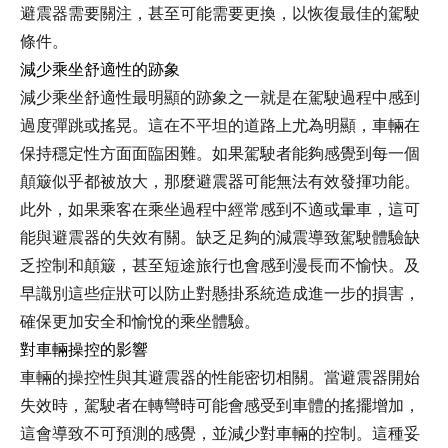
避震器需要關注，甚至可能需要更換，以恢復最佳的駕駛
條件。
減少乘坐舒適性的跡象
減少乘坐舒適性最明顯的跡象之一就是在駕駛過程中感到
過度彈跳或搖晃。這在不平坦的道路上尤為明顯，車輛在
保持穩定性方面面臨困難。如果駕駛者能夠感覺到每一個
顛簸似乎都被放大，那麼避震器可能無法有效發揮功能。
此外，如果乘客在乘坐過程中經常感到不適或暈車，這可
能與避震器的失效有關。缺乏足夠的減震導致駕駛體驗缺
乏控制和顛簸，甚至短途旅行也會感到漫長而不愉快。及
早識別這些症狀可以防止對懸掛系統造成進一步的損害，
確保更加安全和愉悅的乘坐體驗。
對車輛操控的影響
車輛的操控性與其避震器的性能密切相關。當避震器開始
失效時，駕駛者在轉彎時可能會感受到車體的搖擺增加，
這會導致不可預測的感覺，並減少對車輛的控制。這種妥