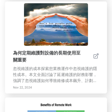
調整您的駕駛體驗，讓您在駕駛尖銳轉彎或拖動
重物時實現精確轉向和更好的控制。發現投資先
進懸吊組件如何提高燃油效率並增加車輛的轉售
價值。通過了解高品質懸吊升級在性能和舒適性
中所扮演的關鍵角色，今天就改變您的駕駛體
驗。
為何定期維護對設備的長期使用至
關重要
忽視維護的成本探索您業務運作中忽視維護的隱
性成本。本文全面討論了延遲維護的財務影響，
強調了忽視維護如何導致維修成本飆升、計劃外
停機和潛在的安全違規。發現例行維護不僅提升
Nov 22, 2024
了設備的安全性和效率，還延長了其壽命並改善
了操作產出。了解主動維護在資產管理中的關鍵
角色，以及它如何最終為您帶來顯著的長期節
省。為您的組織提供知識，以明智地投資於維護