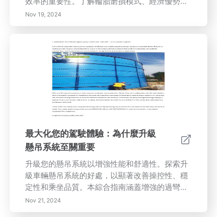
效率的重要性。了解輪胎磨損模式、經濟優勢，
以及如何輪換輪胎可以改善性能和駕駛舒適性。
Nov 19, 2024
內容摘要：定期輪胎更換對於維護您車輛的健康
至關重要。了解不同的輪胎磨損模式有助於識別
潛在問題並及時安排輪換。不均勻的磨損可能會
影響您車輛的性能和安全，因此定期維護至關重
要。透過定期輪換輪胎，您可以延長輪胎的使用
壽命，提高燃油效率，並增強整體駕駛安全性。
保養良好的輪胎可以減少牽引力損失和制動距
離，從而提供更平穩、更安全的行駛體驗。定期
輪換不僅是一個經濟的投資，可以為您節省更換
費用，而且還能確保符合製造商的保修條件。在
最大化您的駕駛體驗：為什麼升級
本綜合指南中，我們將探討輪胎更換的好處，包
懸吊系統至關重要
括：- 了解輪胎磨損模式 - 定期更換的經濟優勢
- 通過適當維護增強安全性和舒適性 - 輪胎更換
升級您的懸吊系統以增強性能和舒適性。探索升
如何影響車輛性能和耐久性 了解如何保持輪胎處
級車輛懸吊系統的好處，以顯著改善操控性、穩
於最佳狀態，以便實現經濟和生態效益。
定性和乘坐品質。本綜合指南涵蓋增強的過彎性
能、更順暢的乘坐體驗、駕駛過程中的安全性提
Nov 21, 2024
高以及長期的成本節省。了解定制懸吊設置如何