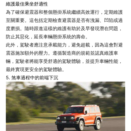
維護最佳乘坐舒適性
為了確保避震器和整個懸掛系統繼續高效運行，定期維護
至關重要。這包括定期檢查避震器是否有洩漏、凹陷或過
度磨損。隨時跟進這樣的維護有助於及早發現潛在問題，
防止其惡化，延長車輛懸掛系統的壽命。
此外，駕駛者應注意承載能力，避免超載，因為這會對避
震器施加額外的壓力。遵循製造商的規範並認真維護車
輛，駕駛者將能享受舒適的駕駛體驗，並提升車輛性能，
最終實現更安全的駕駛體驗。
5. 煞車過程中的前端下沉