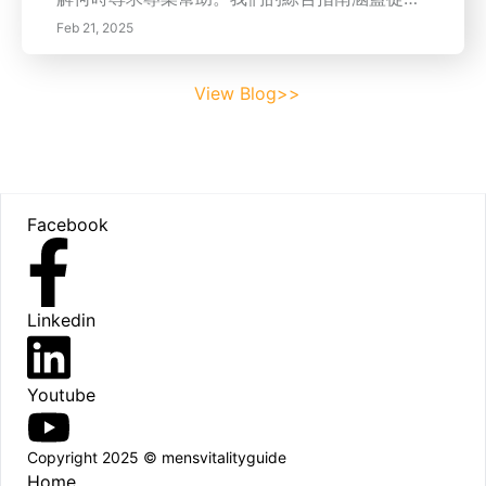
術。* 安全的蛇形皮帶更換：這是一份關於您需
覺提示和機械症狀到維護最佳實踐的一切內容。
要的工具和更換程序的逐步指南。* 圖片 視覺指
Feb 21, 2025
通過有效的離合器保養策略，今天就提升您車輛
南。關鍵詞：蛇形皮帶、汽車維護、引擎維修、
的性能和壽命！關鍵詞：離合器片磨損，車輛維
皮帶更換、汽車維修、車輛維護、交流發電機、
View Blog>>
護，離合器磨損跡象，離合器檢查，專業汽車服
動力轉向、空調、水泵、檢查、DIY汽車維修、
務，離合器性能，車輛可靠性
安全程序。
Footer
Facebook
Linkedin
Youtube
Copyright 2025 © mensvitalityguide
Home