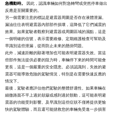
急機動時。
因此，認識車輛如何對急轉彎或突然停車做出
反應是至關重要的。
另一個需要注意的標誌是避震器周圍是否存在液體泄漏。
漏油往往表明避震器內部部件損壞，這降低了它們減震的
效果。如果駕駛者觀察到避震器或周圍區域的濕點，這是
一個明確的信號，表示需要維修。定期維護檢查可幫助及
早識別這些泄漏，從而防止未來的懸掛問題。
此外，減速距離的顯著增加也可能表明避震器失效。當這
些部件無法提供必要的阻力時，車輛停下來的時間可能會
更長，這是一個嚴重的安全隱患。必須認識到，失效的避
震器可能導致危險的駕駛情況，特別是在需要快速反應的
情況下。
最後，駕駛者應評估他們駕駛的整體舒適性。如果車輛在
細微路面不平上過於顛簸或感到過於顫動，這可能表明避
震器的功能受到影響。及早識別這些症狀不僅將提供更愉
快的駕駛體驗，而且還可能拯救您的車輛免受進一步損害