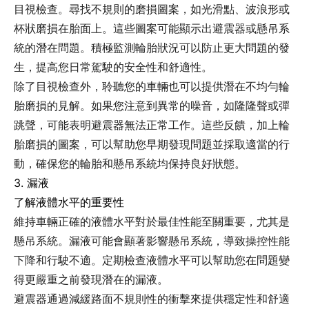
目視檢查。尋找不規則的磨損圖案，如光滑點、波浪形或
杯狀磨損在胎面上。這些圖案可能顯示出避震器或懸吊系
統的潛在問題。積極監測輪胎狀況可以防止更大問題的發
生，提高您日常駕駛的安全性和舒適性。
除了目視檢查外，聆聽您的車輛也可以提供潛在不均勻輪
胎磨損的見解。如果您注意到異常的噪音，如隆隆聲或彈
跳聲，可能表明避震器無法正常工作。這些反饋，加上輪
胎磨損的圖案，可以幫助您早期發現問題並採取適當的行
動，確保您的輪胎和懸吊系統均保持良好狀態。
3. 漏液
了解液體水平的重要性
維持車輛正確的液體水平對於最佳性能至關重要，尤其是
懸吊系統。漏液可能會顯著影響懸吊系統，導致操控性能
下降和行駛不適。定期檢查液體水平可以幫助您在問題變
得更嚴重之前發現潛在的漏液。
避震器通過減緩路面不規則性的衝擊來提供穩定性和舒適