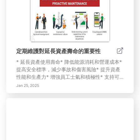
議。獲得有關油漏常見原因的寶貴知識，以及如
何尋求專業修復方案的方式，同時探索正念如何
透過意識和意圖生活改變您的日常生活。無論您
是希望提升心理健康，還是維護車輛健康，本頁
面都為這兩個領域提供重要的見解和可行的步
驟。
定期維護對延長資產壽命的重要性
* 延長資產使用壽命* 降低能源消耗和營運成本*
提高安全標準，減少事故和傷害風險* 提升資產
性能和生產力* 增強員工士氣和積極性* 支持可
持續發展和環保責任* 提高資產價值和轉售價值*
Jan 25, 2025
增強利益相關者信心，改善股票表現定期維護的
成本節約：* 降低與資產管理和緊急維修相關的
費用* 避免因生產或服務交付停機而造成的意外
損失* 延長資產使用壽命，減少昂貴更換的頻率*
遵守周期性維護的監管要求，避免罰款和法律費
用有效維護的最佳實踐：* 基於資產使用情況和
製造商建議制定詳細的維護計畫* 利用科技，如