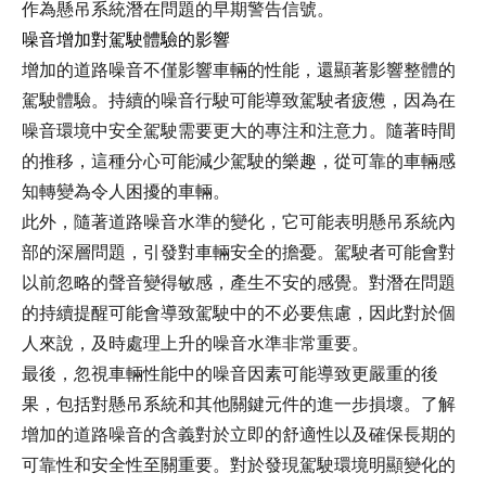
作為懸吊系統潛在問題的早期警告信號。
噪音增加對駕駛體驗的影響
增加的道路噪音不僅影響車輛的性能，還顯著影響整體的
駕駛體驗。持續的噪音行駛可能導致駕駛者疲憊，因為在
噪音環境中安全駕駛需要更大的專注和注意力。隨著時間
的推移，這種分心可能減少駕駛的樂趣，從可靠的車輛感
知轉變為令人困擾的車輛。
此外，隨著道路噪音水準的變化，它可能表明懸吊系統內
部的深層問題，引發對車輛安全的擔憂。駕駛者可能會對
以前忽略的聲音變得敏感，產生不安的感覺。對潛在問題
的持續提醒可能會導致駕駛中的不必要焦慮，因此對於個
人來說，及時處理上升的噪音水準非常重要。
最後，忽視車輛性能中的噪音因素可能導致更嚴重的後
果，包括對懸吊系統和其他關鍵元件的進一步損壞。了解
增加的道路噪音的含義對於立即的舒適性以及確保長期的
可靠性和安全性至關重要。對於發現駕駛環境明顯變化的