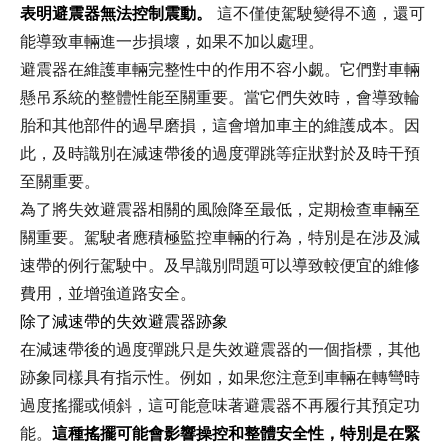
表明避震器無法控制震動。
這不僅使駕駛變得不適，還可
能導致車輛進一步損壞，如果不加以處理。
避震器在維護車輛完整性中的作用不容小覷。它們對車輛
懸吊系統的整體性能至關重要。當它們失效時，會導致輪
胎和其他部件的過早磨損，這會增加車主的維護成本。因
此，及時識別在減速帶後的過度彈跳等症狀對於及時干預
至關重要。
為了將失效避震器相關的風險降至最低，定期檢查車輛至
關重要。駕駛者應積極監控車輛的行為，特別是在涉及減
速帶的例行駕駛中。及早識別問題可以導致較便宜的維修
費用，並增強道路安全。
除了減速帶的失效避震器跡象
在減速帶後的過度彈跳只是失效避震器的一個指標，其他
跡象同樣具有指示性。例如，如果您注意到車輛在轉彎時
過度搖擺或傾斜，這可能意味著避震器不再履行其預定功
能。
這種搖擺可能會影響操控和整體安全性，特別是在緊