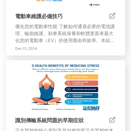
電動車維護必備技巧
優化您的電動車性能 了解如何通過必要的電池護
理、輪胎維護、剎車系統保養和軟體更新來最大
化您的電動車（EV）的使用壽命和效率。本綜合
指南探討了電池化學的複雜性、最佳充電實踐以
Dec 01, 2024
及定期維護檢查的重要性。了解如何保持輪胎的
安全性和性能，理解剎車系統組件，識別問題跡
象，並建立DIY維護例程。保持對軟體更新和診
斷工具的了解，以保持您的電動車順利運行。定
期監測您的電池健康並利用專業服務可以防止昂
貴的維修並確保可靠的駕駛體驗。提升您的知
識，保持您的電動車處於最佳狀態！
識別傳輸系統問題的早期症狀
正念冥想的核心原則及其好處探索正念冥想的本