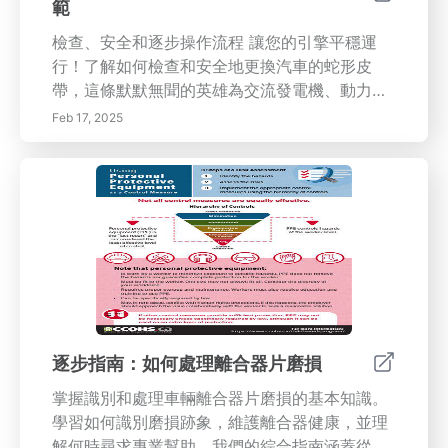
範
檢查、安全和逐步操作流程 讓您的引擎平穩運
行！了解如何檢查和安全地更換汽車的蛇形皮
帶，這條默默無聞的英雄為交流發電機、動力轉
向、空調和水泵等重要附件提供動力。本指南涵
Feb 17, 2025
蓋了從預檢查安全清單、了解皮帶功能和識別磨
損，到逐步拆卸和安裝，以及有用的安全提示和
更換後檢查的所有內容。通過主動維護您車輛的
蛇形皮帶，避免故障和昂貴的維修。涵蓋的關鍵
主題：* 蛇形皮帶功能：了解這條皮帶在引擎性
能中的重要作用。* 檢查與安全：了解如何識別
裂紋、磨損和其他磨損跡象，重點關注安全規
程。* 工具與準備：為安全高效的更換收集正確
的工具和設備。* 逐步更換：按照詳細的指南拆
卸舊皮帶並安裝新皮帶。* 最終檢查與維護：了
逐步指南：如何處理離合器片磨損
解如何確保新皮帶運行正常以及如何維護您的皮
掌握識別和處理車輛離合器片磨損的基本知識。
帶系統以實現長期可靠性。* 安全檢查程序：了
學習如何識別磨損跡象，維護離合器健康，並理
解預檢查清單、安全協議以及逐步檢查和更換技
解何時尋求專業幫助。我們的綜合指南涵蓋從視