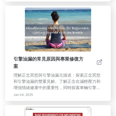
用於日常生活，以提高效率和減少壓力。關鍵
字：艾森豪威爾矩陣、任務管理、生產力、優先
排序任務、時間管理、決策、降低壓力、職業發
展、目標設定內容概述：利用艾森豪威爾矩陣釋
放有效時間管理的潛力！這個著名的工具幫助您
將任務分類為四個關鍵象限——緊急且重要、重
要但不緊急、緊急但不重要，以及既不緊急也不
重要。通過了解如何優先處理您的任務，您將提
高生產力並最小化壓力。探索將矩陣融入日常生
活的實用步驟，包括設定明確的目標和截止日
引擎油漏的常見原因與專業修復方
期、利用時間區塊技術，以及持續審查您的策
案
略。您還將獲得高效決策和個人責任的寶貴見
解。無論您是忙碌的專業人士，還是只是希望維
理解正念冥想與引擎油漏元描述：探索正念冥想
持更好的個人任務控制，艾森豪威爾矩陣都提供
和引擎油漏的雙重見解。了解正念在減輕壓力和
了一種系統化的方法來實現您的目標，提高整體
增強情緒健康中的重要性，同時探索車輛引擎油
效率。告別感到不堪重負，迎接成功的結構化道
漏的常見原因和解決方案。增強您在心理健康和
Jan 04, 2025
路！
車輛維護方面的知識。內容預覽：本指南全面探
討正念冥想的實踐，突顯其根源、好處和減壓技
巧，並提供有關識別和管理引擎油漏的實用建