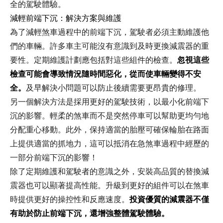
全的駕駛體驗。
減輕前端下沉：解決方案與維護
為了減輕煞車過程中的前端下沉，駕駛者必須主動維護他
們的車輛。許多車主可能沒有意識到及時更換減震器的重
要性。定期維護計劃應包括對這些組件的檢查。
忽視這些
檢查可能會導致情況隨時間惡化，從而使車輛變得不安
全。
及早解決小問題可以防止後續需要更昂貴的修理。
另一個解決方法是採用更好的駕駛技術，以最小化前端下
沉的影響。輕柔的煞車而不是突然停車可以幫助更均勻地
分配重心移動。此外，保持適當的胎壓可確保輪胎在路面
上提供適當的抓地力，這可以抵消在急煞車過程中經歷的
一部分前端下沉的影響！
除了定期維護和駕駛者的意識之外，安裝高品質的替換減
震器也可以顯著提高性能。升級到更好的組件可以在煞車
時提供更好的操控性和反應速度。
投資優質的減震器不僅
有助於防止前端下沉，還增強整體駕駛體驗。