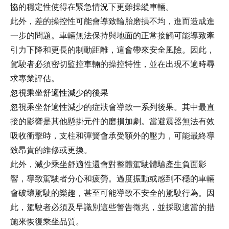
協的穩定性使得在緊急情況下更難操縱車輛。
此外，差的操控性可能會導致輪胎磨損不均，進而造成進
一步的問題。車輛無法保持與地面的正常接觸可能導致牽
引力下降和更長的制動距離，這會帶來安全風險。因此，
駕駛者必須密切監控車輛的操控特性，並在出現不適時尋
求專業評估。
忽視乘坐舒適性減少的後果
忽視乘坐舒適性減少的症狀會導致一系列後果。其中最直
接的影響是其他懸掛元件的磨損加劇。當避震器無法有效
吸收衝擊時，支柱和彈簧會承受額外的壓力，可能最終導
致昂貴的維修或更換。
此外，減少乘坐舒適性還會對整體駕駛體驗產生負面影
響，導致駕駛者分心和疲勞。過度振動或感到不穩的車輛
會破壞駕駛的樂趣，甚至可能導致不安全的駕駛行為。因
此，駕駛者必須及早識別這些警告徵兆，並採取適當的措
施來恢復乘坐品質。