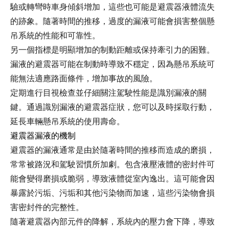
驗或轉彎時車身傾斜增加，這些也可能是避震器液體流失
的跡象。隨著時間的推移，過度的漏液可能會損害整個懸
吊系統的性能和可靠性。
另一個指標是明顯增加的制動距離或保持牽引力的困難。
漏液的避震器可能在制動時導致不穩定，因為懸吊系統可
能無法適應路面條件，增加事故的風險。
定期進行目視檢查並仔細關注駕駛性能是識別漏液的關
鍵。通過識別漏液的避震器症狀，您可以及時採取行動，
延長車輛懸吊系統的使用壽命。
避震器漏液的機制
避震器的漏液通常是由於隨著時間的推移而造成的磨損，
常常被路況和駕駛習慣所加劇。包含液壓液體的密封件可
能會變得磨損或脆弱，導致液體從室內逸出。這可能會因
暴露於污垢、污垢和其他污染物而加速，這些污染物會損
害密封件的完整性。
隨著避震器內部元件的降解，系統內的壓力會下降，導致