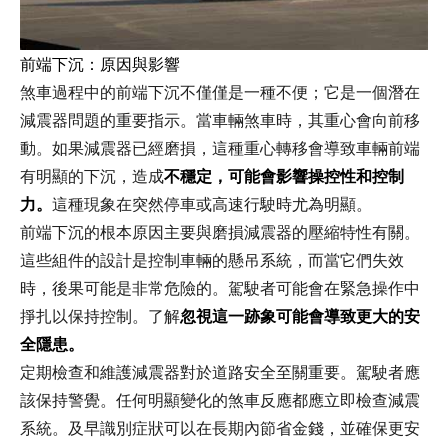
前端下沉：原因與影響
煞車過程中的前端下沉不僅僅是一種不便；它是一個潛在
減震器問題的重要指示。當車輛煞車時，其重心會向前移
動。如果減震器已經磨損，這種重心轉移會導致車輛前端
有明顯的下沉，造成
不穩定，可能會影響操控性和控制
力。
這種現象在突然停車或高速行駛時尤為明顯。
前端下沉的根本原因主要與磨損減震器的壓縮特性有關。
這些組件的設計是控制車輛的懸吊系統，而當它們失效
時，後果可能是非常危險的。駕駛者可能會在緊急操作中
掙扎以保持控制。了解
忽視這一跡象可能會導致更大的安
全隱患。
定期檢查和維護減震器對於道路安全至關重要。駕駛者應
該保持警覺。任何明顯變化的煞車反應都應立即檢查減震
系統。及早識別症狀可以在長期內節省金錢，並確保更安