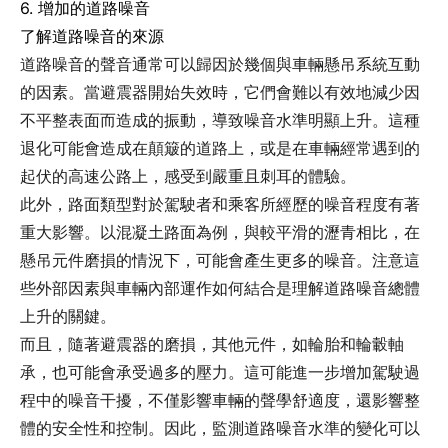
6. 增加的道路噪音
了解道路噪音的來源
道路噪音的聲音通常可以歸因於幾個與車輛懸吊系統互動
的因素。當避震器開始失效時，它們會難以有效地減少因
不平整表面而造成的振動，導致噪音水準明顯上升。這種
退化可能會造成在顛簸的道路上，或是在車輛經常遇到的
起伏的高速公路上，感受到嚴重且刺耳的體驗。
此外，路面類型對於駕駛者和乘客所經歷的噪音程度有著
重大影響。以混凝土路面為例，與較平滑的瀝青相比，在
懸吊元件磨損的情況下，可能會產生更多的噪音。注意這
些外部因素與車輛內部運作如何結合是理解道路噪音總體
上升的關鍵。
而且，隨著避震器的磨損，其他元件，如輪胎和輪轂軸
承，也可能會承受過多的壓力。這可能進一步增加駕駛過
程中的噪音干擾，不僅影響車輛的聲學舒適度，還影響整
體的安全性和控制。因此，監測道路噪音水準的變化可以