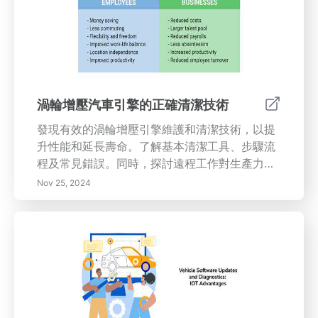
實踐，改善生產力和財務健康。優先考慮安全、
高效和可持續性，以實現更強大的運營策略。
渦輪增壓汽車引擎的正確清潔技術
發現有效的渦輪增壓引擎維護和清潔技術，以提
升性能和延長壽命。了解基本清潔工具、步驟流
程及常見錯誤。同時，探討遠程工作對生產力的
影響，包括增強溝通、建立有序工作環境以及設
Nov 25, 2024
定明確目標的策略。今天就優化您的引擎保養和
工作習慣！