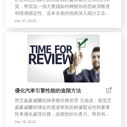
質，學習這一強大實踐如何轉變你的思維清晰度
和情感穩定性。這本全面的指南深入探討正念的
基礎，概述了其眾多好處，如減輕壓力、改善專
Dec 07, 2024
注力和增強情感韌性。探索有效的策略以提高你
的專注力並減少干擾，使你能夠實現個人和職業
目標。了解在正念實踐和傳輸系統中定期維護的
重要性，以確保生活各方面的最佳表現。此外，
揭示情感健康在維持平衡生活中的重要作用。今
天就增強你走向正念和幸福的旅程！
優化汽車引擎性能的進階方法
用艾森豪威爾矩陣掌握任務管理 元描述：發現艾
森豪威爾矩陣如何透過幫助您根據緊迫性和重要
性來優先處理任務，改變您的生產力。學習有效
的任務管理策略、矩陣的好處，以及如何將其應
Dec 16, 2024