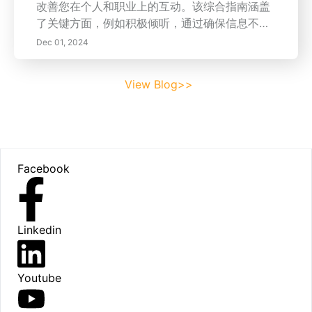
改善您在个人和职业上的互动。该综合指南涵盖
了关键方面，例如积极倾听，通过确保信息不仅
被听到而且被理解，促进连接。了解非语言沟通
Dec 01, 2024
的重要角色——肢体语言、面部表情和手势可以
传达比单词更深刻的意义。在我们多样化的世界
View Blog>>
中，文化敏感性至关重要；理解不同的沟通风格
丰富了人际关系，防止误解。此外，文章强调提
供建设性反馈的价值，促进职业环境中的成长和
信任。探索提升沟通技巧的实用策略，包括培养
Footer
同理心和理解环境及情感背景的重要性。通过认
Facebook
识这些元素对沟通的影响，您可以促进更真实和
有意义的互动。加入我们，一起掌握有效沟通，
提升您的个人和职业关系！
Linkedin
Youtube