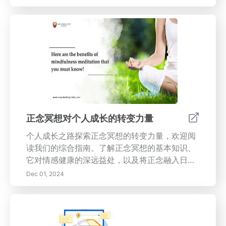
您是初学者还是想深化实践，您都能找到有关如
何在每一个时刻培养意识和存在感的宝贵见解。
今天就接受正念冥想，体验更充实、更平衡的生
活。
正念冥想对个人成长的转变力量
个人成长之路探索正念冥想的转变力量，欢迎阅
读我们的综合指南。了解正念冥想的基本知识、
它对情感健康的深远益处，以及将正念融入日常
生活的技巧。学习这种练习如何提高专注力、情
Dec 01, 2024
商、同理心和韧性，促进个人成长和幸福感。克
服维持练习的常见挑战，见证其对你生活的长期
影响。无论你是初学者还是资深从业者，找到有
价值的见解和工具，为你的正念练习量身定制。