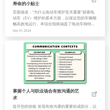
寿命的小贴士
页面描述：“为什么电动车维护至关重要”探索电
动车（EV）维护的基本方面，以保证您的车辆顺
畅高效地运行。本综合指南涵盖了电动车独特的
维护需求，包括电池护理、轮胎维护、软件更新
Dec 01, 2024
和常规检查。了解如何延长车辆的电池寿命，确
保轮胎性能最佳，并及时掌握软件的增强信息。
无论您是新手电动车主还是希望改善维护程序的
车主，本文提供实用的技巧和见解，以延长电动
车的使用寿命并提升驾驶体验。
掌握个人与职业场合有效沟通的艺
术
提升您的技能 发现有效沟通的重要组成部分，以