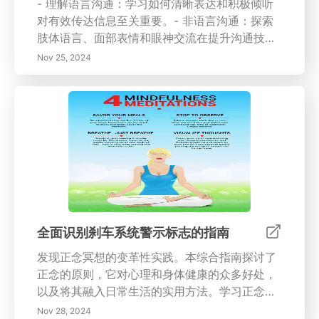
- 理解语言沟通：学习如何清晰表达和积极倾听
对有效传达信息至关重要。- 非语言沟通：探索
肢体语言、面部表情和眼神交流在提升沟通技巧
中的重要性。- 有效沟通的障碍：识别可能阻碍
Nov 25, 2024
理解的个人和文化障碍，以及如何克服它们。-
提升沟通技巧：获得提高沟通能力的实用建议，
包括积极倾听和根据观众调整风格。- 互动的实
用技巧：发现通过积极倾听和量身定制的沟通方
法更好地参与的策略。今天就提升您的沟通技
能，以促进更清晰的联系并在所有互动中取得更
大的成功。
全面识别刹车系统警示标志的指南
发现正念冥想的变革性实践。本综合指南探讨了
正念的原则，它对心理和身体健康的众多好处，
以及将其融入日常生活的实用方法。学习正念如
何促进情绪调节、增强专注力并减轻压力。无论
Nov 28, 2024