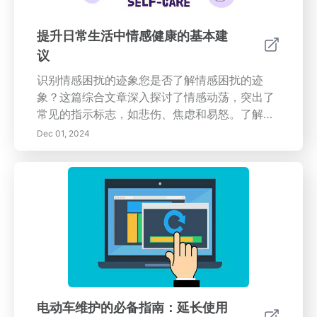
提升日常生活中情感健康的基本建
议
识别情感困扰的迹象您是否了解情感困扰的迹
象？这篇综合文章深入探讨了情感动荡，突出了
常见的指示标志，如悲伤、焦虑和易怒。了解身
心连接，以及疲劳或食欲变化等身体症状如何可
Dec 01, 2024
能预示着更深层次的问题。发现针对您个体诱因
量身定制的有效应对策略，以及在提升情感健康
方面社区支持的重要性。探索培养正念、设定现
实目标和建立强大关系的实用做法——这些都在
您的心理健康旅程中发挥着至关重要的作用。此
外，了解何时是寻求专业帮助的时机，并学习治
疗如何帮助您有效应对情感挑战。访问我们的页
面，为您提供识别和解决情感困扰所需的知识和
工具，确保您在日益紧张的世界中优先考虑心理
健康。
电动车维护的必备指南：延长使用