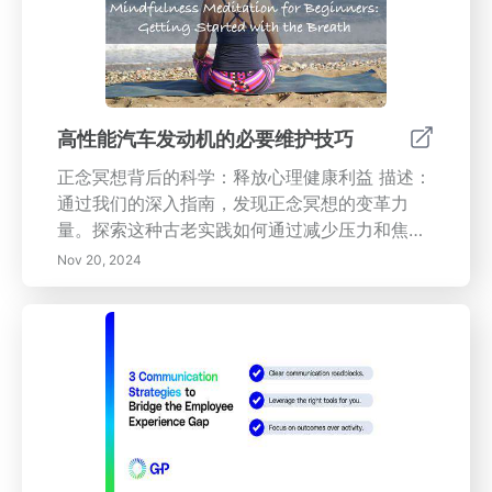
坏、燃油效率下降和昂贵的维修。保持发动机油
清洁可确保最佳性能，不仅保护您的汽车，还能
提高其转售价值。了解更换机油的频率、需要更
换机油的迹象，以及是DIY还是聘请专业人员进
行此项工作。根据我们的基本维护提示，优先考
高性能汽车发动机的必要维护技巧
虑您车辆的健康。
正念冥想背后的科学：释放心理健康利益 描述：
通过我们的深入指南，发现正念冥想的变革力
量。探索这种古老实践如何通过减少压力和焦
虑、改善注意力和情绪调节来增强心理健康。了
Nov 20, 2024
解定期冥想练习的科学益处及其对身心健康的积
极影响。与我们一起踏上修炼正念的旅程，过上
更丰富、更平衡的生活。