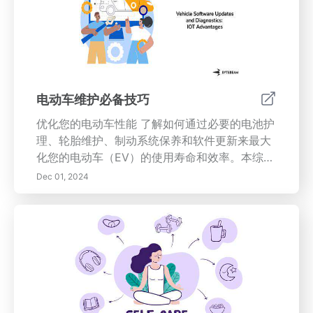
今天就开始迈向更正念和充实的生活之旅吧！
电动车维护必备技巧
优化您的电动车性能 了解如何通过必要的电池护
理、轮胎维护、制动系统保养和软件更新来最大
化您的电动车（EV）的使用寿命和效率。本综合
指南探讨了电池化学的复杂性、最佳充电实践以
Dec 01, 2024
及定期维护检查的重要性。了解如何保持轮胎的
安全性和性能，理解制动系统组件，识别问题的
迹象，并建立DIY维护例程。及时了解软件更新
和诊断工具，以保持您的电动车顺畅运行。定期
监测电池健康并利用专业服务可以防止昂贵的维
修并确保可靠的驾驶体验。提升您的知识，保持
您的电动车处于最佳状态！