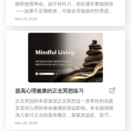
能和使用寿命。由于转向力，前轮通常磨损较快
——如果不定期检查，可能会导致操控性受损。-
最大化效率：定期进行轮胎旋转可以提高牵引
Nov 19, 2024
力、稳定性和燃油效率，从长远来看为您节省资
金。- 安全第一：忽视轮胎维护可能导致危险情
况，包括爆胎或失去控制，因此了解轮胎护理对
安全驾驶至关重要。轮胎维护的最佳实践：- 轮
换频率：专家建议每行驶5,000至7,500英里进行
一次轮胎旋转。这个简单的任务可以延长轮胎使
用寿命，并有助于提高车辆的对准和操控性。-
您的轮胎需要注意的迹象：注意不均匀磨损或车
辆操控的变化；及时解决这些问题可确保您享受
更安全、更平稳的驾驶体验。要全面了解有效管
提高心理健康的正念冥想练习
理您的车辆并确保其寿命和性能，请查阅我们关
正念冥想的本质发现正念冥想这一变革性的实践
于轮胎旋转和维护实践的详细指南。您的车辆值
及其对心理和身体健康的深远影响。本全面指南
得最好的护理，掌握这方面的时间管理将确保您
深入探讨正念的基本概念，探索其益处、技巧以
在路上安全。
及如何将其无缝融入日常生活中。了解正念如何
Nov 20, 2024
减轻焦虑、增强情绪调节、改善专注力，并促进