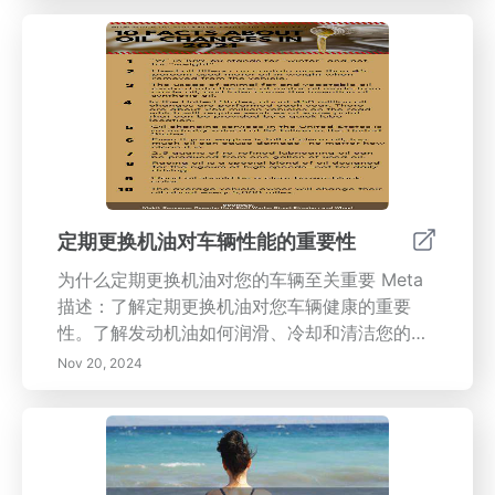
更深层的关系。发现创建舒缓冥想空间的实用技
巧、克服正念练习中的挑战，以及收获情感和身
体健康的奖励。今天就开始您的正念冥想之旅，
迈向更高的自我意识与内心平和。
定期更换机油对车辆性能的重要性
为什么定期更换机油对您的车辆至关重要 Meta
描述：了解定期更换机油对您车辆健康的重要
性。了解发动机油如何润滑、冷却和清洁您的发
动机，同时防止损坏并提高燃油效率。通过我们
Nov 20, 2024
全面的指南，探索延长发动机寿命、提高二手车
价值的好处，并了解换油间隔。 内容概述：定期
更换机油对保持您车辆的性能和寿命至关重要。
发动机油润滑活动部件，减少摩擦，帮助冷却发
动机，防止过热。忽视换油可能导致发动机损