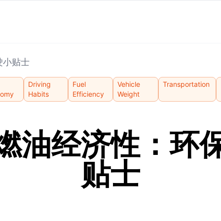
驶小贴士
Driving
Fuel
Vehicle
Transportation
nomy
Habits
Efficiency
Weight
燃油经济性：环
贴士