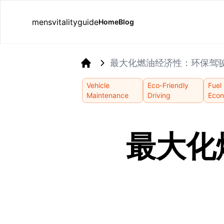
mensvitalityguide
Home
Blog
最大化燃油经济性：环保驾
Home
Vehicle
Eco-Friendly
Fuel
Maintenance
Driving
Eco
最大化