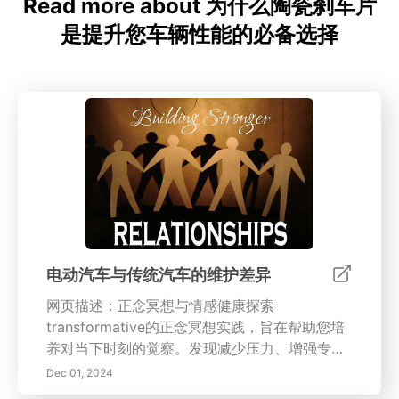
Read more about 为什么陶瓷刹车片
是提升您车辆性能的必备选择
电动汽车与传统汽车的维护差异
网页描述：正念冥想与情感健康探索
transformative的正念冥想实践，旨在帮助您培
养对当下时刻的觉察。发现减少压力、增强专注
力和改善情感健康的好处。这种根植于古老传统
Dec 01, 2024
的可获取技术，可以融入日常生活，促进心理清