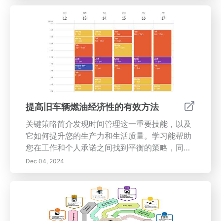
晰和抵御生活挑战的韧性。了解情感健康的重要
性，包括身体健康、社会联系和环境对心理健康
的影响。深入探讨正念实践、写日记和感恩等实
用技巧，以增强您的情感格局。加入我们，解锁
正念在应对生活复杂性和通过有效沟通、建立信
任和共同体验来促进更强关系的潜力。今天就拥
抱一个全面健康和福祉的道路！
提高旧车辆燃油经济性的有效方法
关键策略简介发现时间管理这一重要技能，以及
它如何提升您的生产力和生活质量。学习能帮助
您在工作和个人承诺之间找到平衡的策略，同时
也关注旧车辆的燃油效率。您将学到的内容- 理
Dec 04, 2024
解时间管理：了解任务优先级的重要性以及有效
时间管理技术的好处，包括番茄工作法和时间块
管理。- 成功策略：深入了解在日常生活中实施
时间管理的可行技巧，例如设定SMART目标和利
用数字生产力工具。- 燃油经济性的见解：了解