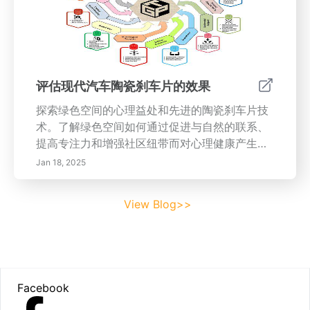
驾驶习惯和定期车辆维护在提高燃油效率中的关
键作用。- 实施的实用技巧：获取有效规划和组
织时间的见解，以增强工作与生活的平衡和燃油
经济性。为什么这很重要掌握时间管理不仅能提
高生产力，还能促进个人成长和幸福感。当这些
评估现代汽车陶瓷刹车片的效果
策略应用于车辆维护时，可以使您的驾驶习惯更
探索绿色空间的心理益处和先进的陶瓷刹车片技
高效，最终为您节省金钱并减少碳足迹。今天就
术。了解绿色空间如何通过促进与自然的联系、
开始吧！通过掌握时间管理技巧和优化您车辆的
提高专注力和增强社区纽带而对心理健康产生积
性能，开启充实的生活。阅读全文以获取改进生
极影响。学习公园和花园在社区建设中的作用，
产力和燃油经济性的综合指南。
Jan 18, 2025
鼓励社会互动和文化欣赏。此外，深入了解陶瓷
刹车片的世界，在这里创新与汽车安全相结合。
View Blog>>
理解相比传统刹车片的优势，包括减少灰尘、噪
音和更长的使用寿命。了解刹车片技术的未来趋
势以及材料选择和测试标准的重要性。和我们一
起探索自然对心理健康的深远影响以及刹车片制
Footer
造的进步，以创造更安全的驾驶体验。
Facebook