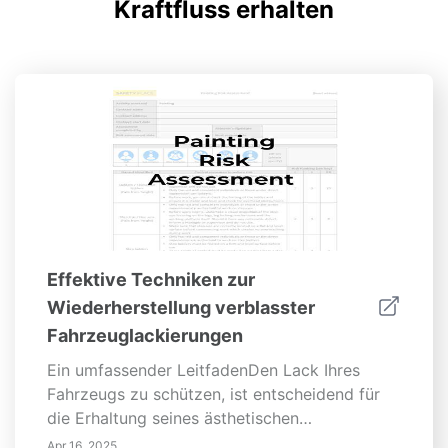
Kraftfluss erhalten
Effektive Techniken zur
Wiederherstellung verblasster
Fahrzeuglackierungen
Ein umfassender LeitfadenDen Lack Ihres
Fahrzeugs zu schützen, ist entscheidend für
die Erhaltung seines ästhetischen
Erscheinungsbilds und die Steigerung seines
Apr 16, 2025