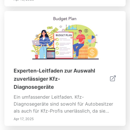
Wiederverkaufswerts. Dieser Leitfaden
befasst sich eingehend mit dem Prozess der
Beurteilung des Zustands Ihrer Lackierung,
unter Verwendung von...
Experten-Leitfaden zur Auswahl
zuverlässiger Kfz-
Diagnosegeräte
Ein umfassender Leitfaden. Kfz-
Diagnosegeräte sind sowohl für Autobesitzer
als auch für Kfz-Profis unerlässlich, da sie
wertvolle Einblicke in die Fahrzeugleistung
Apr 17, 2025
und potenzielle Probleme bieten. Dieser