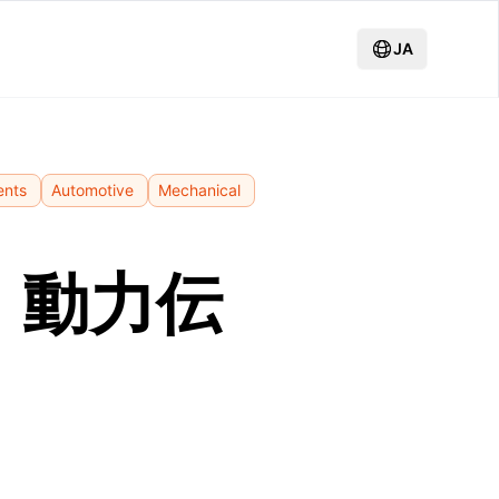
JA
ents
Automotive
Mechanical
：動力伝