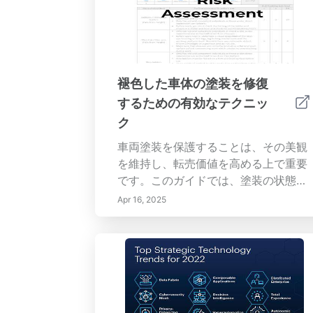
褪色した車体の塗装を修復
するための有効なテクニッ
ク
車両塗装を保護することは、その美観
を維持し、転売価値を高める上で重要
です。このガイドでは、塗装の状態を
評価するプロセスについて詳しく説明
Apr 16, 2025
し、...