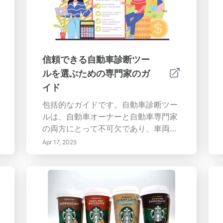
信頼できる自動車診断ツー
ルを選ぶための専門家のガ
イド
包括的なガイドです。自動車診断ツー
ルは、自動車オーナーと自動車専門家
の両方にとって不可欠であり、車両の
性能と潜在的な問題についての貴重な
Apr 17, 2025
洞察を提供します。この包括的なガイ
ドは、あなたに...