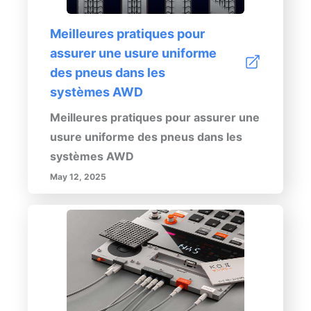
à maintenir la performance et la
sécurité de la direction de votre
Meilleures pratiques pour
véhicule. Avec une connaissance
assurer une usure uniforme
adéquate et un entretien du liquide de
des pneus dans les
direction assistée et de ses fuites
systèmes AWD
potentielles, les conducteurs peuvent
Meilleures pratiques pour assurer une
améliorer la longévité et la sécurité de
usure uniforme des pneus dans les
leur véhicule, assurant une conduite
systèmes AWD
plus fluide et plus fiable.
May 12, 2025