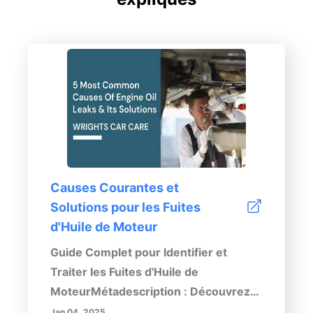
Causes Courantes et
Solutions pour les Fuites
d'Huile de Moteur
Guide Complet pour Identifier et
Traiter les Fuites d'Huile de
MoteurMétadescription : Découvrez
comment identifier les fuites d'huile
Jan 04, 2025