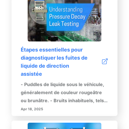
problèmes potentiels. Ce guide
véhicule pour améliorer les
complet vous aidera à...
performances et prévenir les fuites
d'huile de moteur. Visitez notre site
pour des conseils plus détaillés et des
recommandations d'experts.
Étapes essentielles pour
diagnostiquer les fuites de
liquide de direction
assistée
- Puddles de liquide sous le véhicule,
généralement de couleur rougeâtre
ou brunâtre. - Bruits inhabituels, tels
que des gémissements ou des
Apr 18, 2025
grincements, lors du tournage du
volant. - Difficulté accrue à diriger,