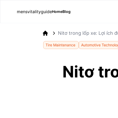
mensvitalityguide
Home
Blog
Nitơ trong lốp xe: Lợi ích đ
Home
Tire Maintenance
Automotive Technolo
Nitơ tr