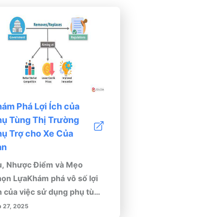
ám Phá Lợi Ích của
hụ Tùng Thị Trường
hụ Trợ cho Xe Của
ạn
, Nhược Điểm và Mẹo
ọn LựaKhám phá vô số lợi
h của việc sử dụng phụ tùng
ị trường phụ trợ cho xe của
b 27, 2025