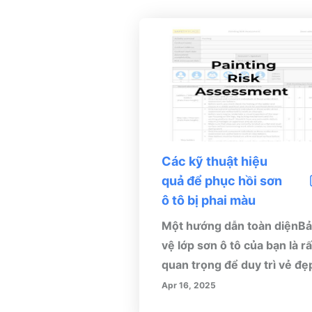
Các kỹ thuật hiệu
quả để phục hồi sơn
ô tô bị phai màu
Một hướng dẫn toàn diệnB
vệ lớp sơn ô tô của bạn là rấ
quan trọng để duy trì vẻ đẹ
thẩm mỹ và nâng cao giá trị
Apr 16, 2025
bán lại. Hướng dẫn này đi s