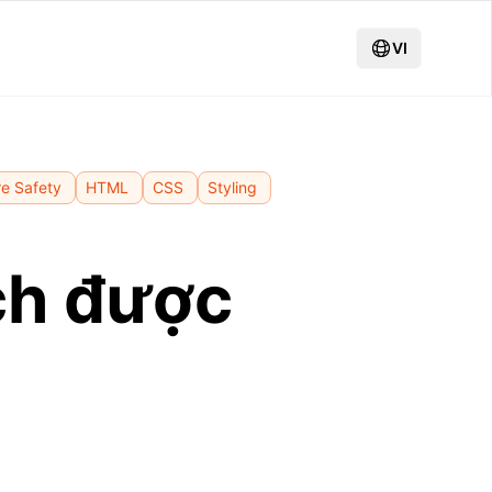
VI
re Safety
HTML
CSS
Styling
ích được