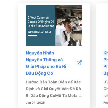
Nguyên Nhân
Kh
Nguyên Thông và
P
Giải Pháp cho Rò Rỉ
P
Dầu Động Cơ
B
Hướng Dẫn Toàn Diện để Xác
Ưu
Định và Giải Quyết Vấn Đề Rò
Ch
Rỉ Dầu Động CơMô Tả Meta:
íc
Khám Phá Cách Xác Định Rò
th
Jan 04, 2025
Fe