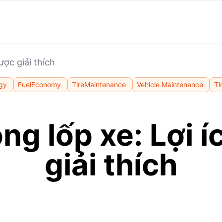
ược giải thích
gy
FuelEconomy
TireMaintenance
Vehicle Maintenance
Ti
ong lốp xe: Lợi 
giải thích