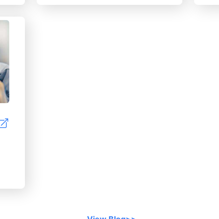
Chữa Đơn Giản Hay Một Sửa
mứ
Chữa Phức Tạp Hơn, Hướng
cá
Dẫn Từ Chuyên Gia Đảm Bảo
ca
Một Tuổi Thọ Lâu Dài Cho
th
Động Cơ Của Bạn. Hãy Duy
có
Trì Sự Chủ Động Trong Vấn
và
Đề Bảo Trì Xe Của Bạn Để
th
Tăng Cường Hiệu Suất và
Đừ
Ngăn Ngừa Rò Rỉ Dầu Động
ki
Cơ. Ghé Thăm Trang Web
ch
Của Chúng Tôi Để Nhận
th
Thêm Các Mẹo Chi Tiết và Lời
lo
Khuyên Từ Các Chuyên Gia.
qu
ch
nà
bả