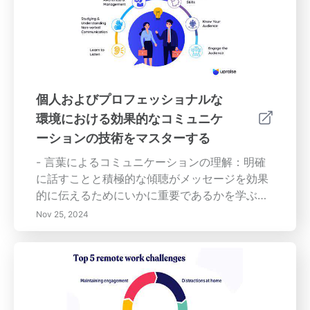
個人およびプロフェッショナルな
環境における効果的なコミュニケ
ーションの技術をマスターする
- 言葉によるコミュニケーションの理解：明確
に話すことと積極的な傾聴がメッセージを効果
的に伝えるためにいかに重要であるかを学ぶ。-
非言語コミュニケーション：ボディランゲー
Nov 25, 2024
ジ、顔の表情、アイコンタクトがコミュニケー
ションスキルを向上させる上での重要性を探
る。- 効果的なコミュニケーションの障害：理
解を妨げる個人的および文化的な障害を特定
し、それを克服する方法。- コミュニケーショ