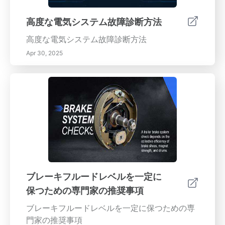
な時間管理、コラボレーションのためのテクノ
ロジーの活用の重要性を強調し、生産的なリモ
高度な電気システム故障診断方法
ートワーク文化を育成するための戦略を発見し
高度な電気システム故障診断方法
ましょう。また、この記事では、リモートワー
クに関連する課題、チームコミュニケーション
Apr 30, 2025
の維持や積極的な企業文化の確立についても取
り上げています。企業がリモートワーク環境で
成功を収めるための実用的な解決策についての
洞察を得ましょう。効果的なリモートワークポ
リシーを導入しようとする雇用者であれ、新し
い常態を乗り越えようとする従業員であれ、こ
の包括的なガイドは、進化する職場で成功を収
めるための貴重な視点と実行可能な戦略を提供
します。
ブレーキフルードレベルを一定に
保つための専門家の推奨事項
ブレーキフルードレベルを一定に保つための専
門家の推奨事項