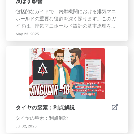
及ぼす影響
包括的なガイドで、内燃機関における排気マニ
ホールドの重要な役割を深く探ります。このガ
イドは、排気マニホールド設計の基本原理を探
求し、これらのマニホールドが効率をどのよう
May 23, 2025
に向上させるかを明らかにします。
タイヤの窒素：利点解説
タイヤの窒素：利点解説
Jul 02, 2025