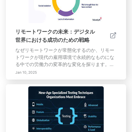
ンスキルの向上：積極的な傾聴や聴衆に合わせ
たスタイルの調整を含む、コミュニケーション
能力を向上させるための実用的なヒントを得
る。- 関与のための実用的なヒント：積極的な
傾聴やカスタマイズされたコミュニケーション
リモートワークの未来：デジタル
アプローチを通じて、より良く関与するための
世界における成功のための戦略
戦略を発見する。今日、あなたのコミュニケー
ションスキルを強化し、より明確なつながりを
なぜリモートワークが常態化するのか、リモー
促し、すべての相互作用でより大きな成功を収
トワークが現代の雇用環境で永続的なものにな
めましょう。
る中での労働力の変革的な変化を探ります。こ
の記事では、テクノロジーの重要な役割に深く
Jan 10, 2025
掘り下げ、ビデオ会議、コラボレーションツー
ル、およびクラウドソリューションがどのよう
にコミュニケーションとプロジェクト管理を革
命化し、リモートワークを可能かつ効率的にし
ているかを強調しています。リモートワークの
数多くの利点を学んでください。例えば、柔軟
性の向上、コストの削減、ワークライフバラン
スの改善です。構造化されたルーチン、効果的