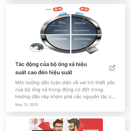
Tác động của bộ ống xả hiệu
suất cao đến hiệu suất
Một hướng dẫn toàn diện về vai trò thiết yếu
của bộ ống xả trong động cơ đốt trong.
Hướng dẫn này khám phá các nguyên tắc cơ
bản của thiết kế bộ ống xả, nhấn mạnh cách
May 23, 2025
chúng cải thiện hiệu suất.