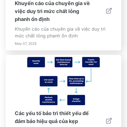
toàn diện này cung cấp những góc nhìn quý
Khuyến cáo của chuyên gia về
giá và các chiến lược có thể hành động để
việc duy trì mức chất lỏng
đảm bảo thành công trong không gian làm
phanh ổn định
việc đang phát triển.
Khuyến cáo của chuyên gia về việc duy trì
mức chất lỏng phanh ổn định
May 07, 2025
Các yếu tố bảo trì thiết yếu để
đảm bảo hiệu quả của kẹp