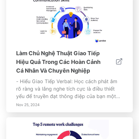
Làm Chủ Nghệ Thuật Giao Tiếp
Hiệu Quả Trong Các Hoàn Cảnh
Cá Nhân Và Chuyên Nghiệp
- Hiểu Giao Tiếp Verbal: Học cách phát âm
rõ ràng và lắng nghe tích cực là điều thiết
yếu để truyền đạt thông điệp của bạn một
cách hiệu quả. - Giao Tiếp Phi Verbal: Khám
Nov 25, 2024
phá tầm quan trọng của ngôn ngữ cơ thể,
biểu hiện khuôn mặt và giao tiếp bằng mắt
trong việc cải thiện kỹ năng giao tiếp của
bạn. - Rào Cản Đối Với Giao Tiếp Hiệu Quả: