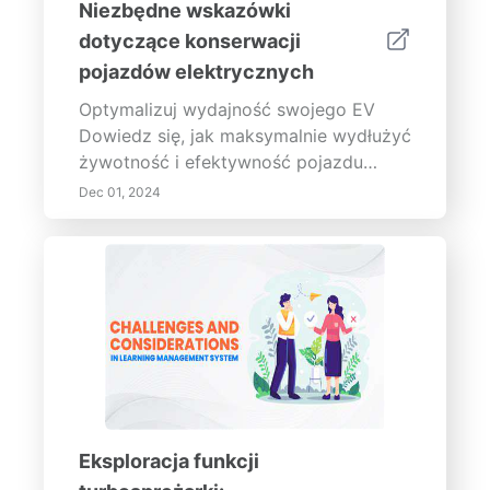
Niezbędne wskazówki
dotyczące konserwacji
pojazdów elektrycznych
Optymalizuj wydajność swojego EV
Dowiedz się, jak maksymalnie wydłużyć
żywotność i efektywność pojazdu
elektrycznego (EV) dzięki podstawowej
Dec 01, 2024
pielęgnacji baterii, konserwacji opon,
utrzymaniu układu hamulcowego i
aktualizacjom oprogramowania. Ten
kompleksowy przewodnik omawia
złożoność chemii baterii, najlepsze
praktyki ładowania oraz znaczenie
regularnych kontroli konserwacyjnych.
Dowiedz się, jak dbać o opony w celu
zapewnienia bezpieczeństwa i
wydajności, zrozum komponenty
Eksploracja funkcji
układu hamulcowego, rozpoznać