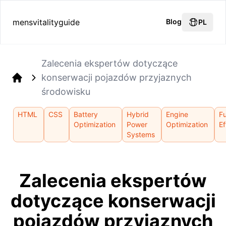
mensvitalityguide
Blog
PL
Zalecenia ekspertów dotyczące
konserwacji pojazdów przyjaznych
Home
środowisku
HTML
CSS
Battery
Hybrid
Engine
Fu
Optimization
Power
Optimization
Ef
Systems
Zalecenia ekspertów
dotyczące konserwacji
pojazdów przyjaznych