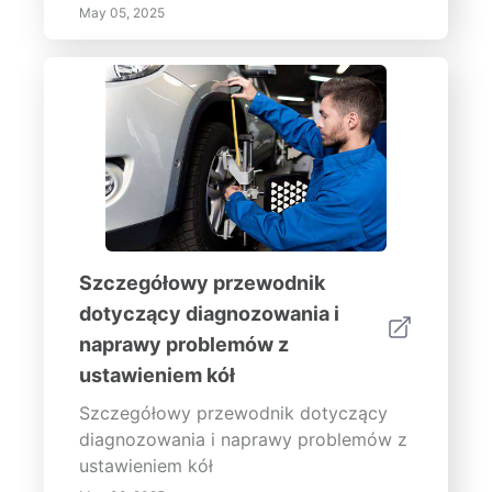
May 05, 2025
jednostkach wydajności i oszczędności
energii, zrozum, jak turbosprężarki są
ważne do dzisiaj. Przeglądaj nasz
kompleksowy przewodnik dla
turbosprężarek, aby dowiedzieć się
więcej o tej technologie.
Szczegółowy przewodnik
dotyczący diagnozowania i
naprawy problemów z
ustawieniem kół
Szczegółowy przewodnik dotyczący
diagnozowania i naprawy problemów z
ustawieniem kół