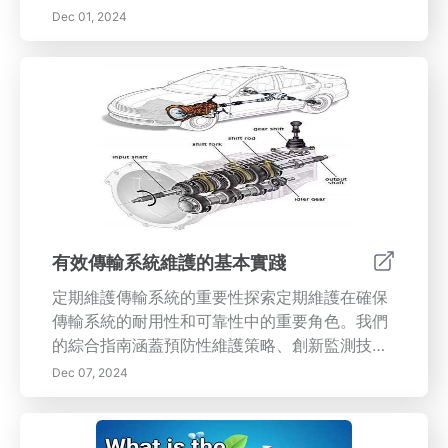
的好處。這種根植於古老傳統的可獲取技術，可
Dec 01, 2024
以融入日常生活，促進心理清晰和面對生活挑戰
的韌性。了解情緒健康的重要性，包括身體健
康、社會連結和環境對心理健康的影響。深入探
討正念實踐、寫日記和感恩等實用技巧，以加強
您的情感格局。加入我們，解鎖正念在應對生活
複雜性和通過有效溝通、建立信任和共同經驗來
促進更強關係的潛力。今天就擁抱一條邁向整體
健康與福祉的道路！
有效傳輸系統維護的基本實踐
定期維護傳輸系統的重要性探索定期維護在確保
傳輸系統的耐用性和可靠性中的重要角色。我們
的綜合指南涵蓋預防性維護策略、創新監測技術
的整合以及員工培訓的重要性。探索設備護理的
Dec 07, 2024
最佳實踐，包括例行檢查和適當的文檔，以提高
運營效率和安全性。我們深入研究了預測性維護
和物聯網等現代解決方案，展示這些方法如何優