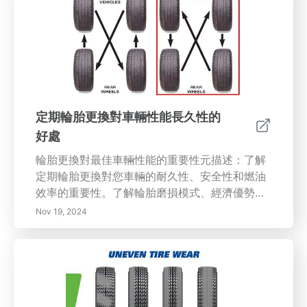
定期輪胎更換對車輛性能長久性的
好處
輪胎更換對最佳車輛性能的重要性元描述：了解
定期輪胎更換對您車輛的耐久性、安全性和燃油
效率的重要性。了解輪胎磨損模式、經濟優勢，
以及如何輪換輪胎可以改善性能和駕駛舒適性。
Nov 19, 2024
內容摘要：定期輪胎更換對於維護您車輛的健康
至關重要。了解不同的輪胎磨損模式有助於識別
潛在問題並及時安排輪換。不均勻的磨損可能會
影響您車輛的性能和安全，因此定期維護至關重
要。透過定期輪換輪胎，您可以延長輪胎的使用