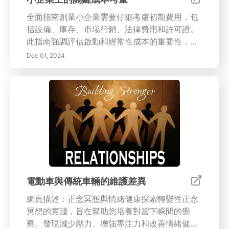
全面指南創業小企業需要仔細考慮初期費用，包
括設備、庫存、市場行銷、法律費用和許可證。
此指南強調評估啟動和經常性成本的重要性，以
制定準確的預算，最終保障財務健康。關鍵主
Dec 01, 2024
題：- 理解啟動成本：細分必要的啟動費用，並
透過詳細規劃避免意外的財務壓力。- 應變計
劃：擁有財務緩衝的必要性，以有效應對不可預
見的費用。- 固定與變動成本：了解如何管理獨
特成本及其對預算和定價策略的影響。- 現金流
管理：維持流動性和避免現金流短缺的策略。-
預算的重要性：適當的預算如何促進戰略成本管
理和長期商業健康。本文作為小企業主有效管理
成本的重要資源，確保他們的企業在不斷變化的
市場環境中始終保持競爭力和適應性。欲了解詳
電動車與傳統車輛的維護差異
情，請閱讀有關評估初期費用和小企業長期財務
網頁描述：正念冥想與情緒健康探索轉變性正念
健康的完整文章。
冥想的實踐，旨在幫助您培養對當下瞬間的覺
察。發現減少壓力、增強專注力和改善情緒健康