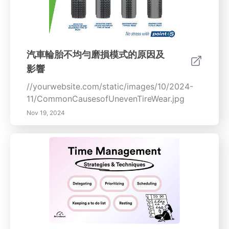
壽命，提高燃油效率，並增強整體駕駛安全性。
保養良好的輪胎可以減少牽引力損失和制動距
離，從而提供更平穩、更安全的行駛體驗。定期
輪換不僅是一個經濟的投資，可以為您節省更換
費用，而且還能確保符合製造商的保修條件。在
汽車輪胎不均勻磨損模式的原因及
本綜合指南中，我們將探討輪胎更換的好處，包
影響
括：- 了解輪胎磨損模式 - 定期更換的經濟優勢
- 通過適當維護增強安全性和舒適性 - 輪胎更換
//yourwebsite.com/static/images/10/2024-
如何影響車輛性能和耐久性 了解如何保持輪胎處
11/CommonCausesofUnevenTireWear.jpg
於最佳狀態，以便實現經濟和生態效益。
Nov 19, 2024