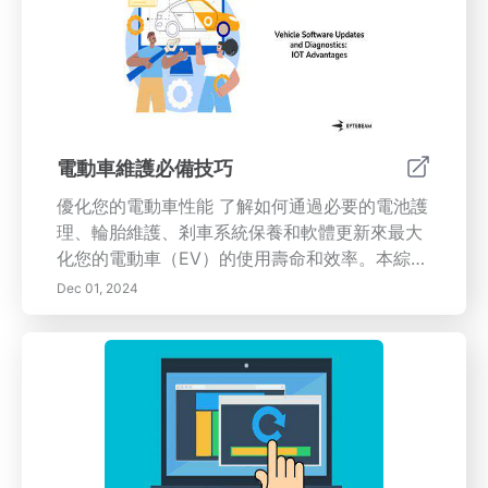
活。
電動車維護必備技巧
優化您的電動車性能 了解如何通過必要的電池護
理、輪胎維護、剎車系統保養和軟體更新來最大
化您的電動車（EV）的使用壽命和效率。本綜合
指南探討了電池化學的複雜性、最佳充電實踐以
Dec 01, 2024
及定期維護檢查的重要性。了解如何保持輪胎的
安全性和性能，理解剎車系統組件，識別問題跡
象，並建立DIY維護例程。保持對軟體更新和診
斷工具的了解，以保持您的電動車順利運行。定
期監測您的電池健康並利用專業服務可以防止昂
貴的維修並確保可靠的駕駛體驗。提升您的知
識，保持您的電動車處於最佳狀態！