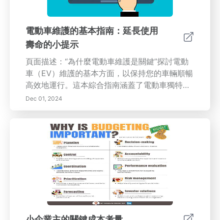
電動車維護的基本指南：延長使用
壽命的小提示
頁面描述：“為什麼電動車維護是關鍵”探討電動
車（EV）維護的基本方面，以保持您的車輛順暢
高效地運行。這本綜合指南涵蓋了電動車獨特的
維護需求，包括電池護理、輪胎維護、軟體更新
Dec 01, 2024
以及例行檢查。瞭解如何延長您車輛的電池壽
命，確保最佳的輪胎性能，並保持對軟體增強的
更新。無論您是新手電動車主還是希望改善您的
維護例行，這篇文章提供實用的建議和見解，以
延長您的電動車使用壽命並提升駕駛體驗。
小企業主的關鍵成本考量