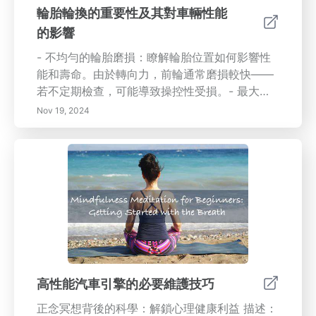
輪胎輪換的重要性及其對車輛性能
的影響
- 不均勻的輪胎磨損：瞭解輪胎位置如何影響性
能和壽命。由於轉向力，前輪通常磨損較快——
若不定期檢查，可能導致操控性受損。- 最大化
效率：定期進行輪胎輪換可提高牽引力、穩定性
Nov 19, 2024
及燃油效率，從長遠來看為您節省開支。- 安全
第一：忽視輪胎維護可能導致危險情況，包括爆
胎或失去控制，因此了解輪胎護理對安全駕駛至
關重要。輪胎維護的最佳實踐：- 輪換頻率：專
家建議每行駛5,000至7,500英里進行一次輪胎輪
換。這一簡單的任務可以延長輪胎使用壽命，並
有助於提高車輛的對準和操控能力。- 您的輪胎
需要關注的跡象：留意不均勻磨損或車輛操控的
變化；及時處理這些問題能確保您享有更安全、
更平穩的駕駛體驗。要全面了解如何有效管理您
高性能汽車引擎的必要維護技巧
的車輛，確保其壽命和性能，請參閱我們關於輪
正念冥想背後的科學：解鎖心理健康利益 描述：
胎輪換和維護實踐的詳細指南。您的車輛值得最