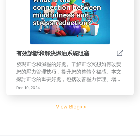
化資源配置並降低成本。通過採用系統的維護計
劃並通過反饋建立持續改進，組織可以保護其傳
輸系統免受意外故障的影響，並提升整體性能。
保持對行業趨勢和合規標準的關注，以維持競爭
優勢。
有效診斷和解決燃油系統阻塞
發現正念和減壓的好處。了解正念冥想如何改變
您的壓力管理技巧，提升您的整體幸福感。本文
探討正念的重要好處，包括改善壓力管理、增加
專注力和增強情緒調節。深入了解開始正念冥想
Dec 10, 2024
的實用技巧，包括建立專門的冥想空間和創建一
致的日常習慣。克服實踐中可能出現的常見挑
View Blog>>
戰，並發現將正念融入日常生活的方法。增強知
識和工具，以培養更加平靜、更加專注的生活方
式。立即訪問我們以了解更多！
Footer