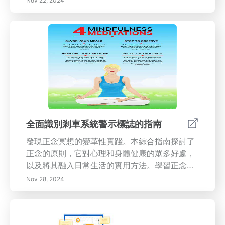
Nov 22, 2024
衡。發現設置明確目標、優先處理任務和利用基
本生產力工具的有效策略。探索員工福祉在推動
組織成功中的重要角色，以及推動團隊心理和身
體健康的創新策略。深入了解未來趨勢和技術進
步，理解隨之而來的挑戰。為自己裝備應對靈活
工作文化所需的洞察力—確保持在當今動態工作
環境中獲得個人滿足感和職業有效性。
全面識別剎車系統警示標誌的指南
發現正念冥想的變革性實踐。本綜合指南探討了
正念的原則，它對心理和身體健康的眾多好處，
以及將其融入日常生活的實用方法。學習正念如
何促進情緒調節、增強專注力並減輕壓力。無論
Nov 28, 2024
您是初學者還是想深化實踐，您都能找到有關如
何在每一個時刻培養意識和存在感的寶貴見解。
今天就接受正念冥想，體驗更充實、更平衡的生