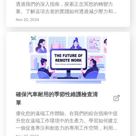
透過我們的深入指南，探索正念冥想的轉變力
好的護理，掌握這方面的時間管理將確保您在路
量。了解這項古老的實踐如何透過減少壓力和焦
上的安全。
慮、改善專注力和情緒調控來增進心理健康。學
Nov 20, 2024
習定期冥想的科學益處及其對身體和心理健康的
正面影響。和我們一起踏上培養正念之旅，過上
更豐富、更平衡的生活。
確保汽車耐用的季節性維護檢查清
單
優化您的遠端工作體驗。在我們的綜合指南中提
升您在遠端工作環境中的生產力。學習如何建立
一個促進專注和創造力的專用工作空間，利用技
術實現無縫的溝通，並保持健康的工作與生活平