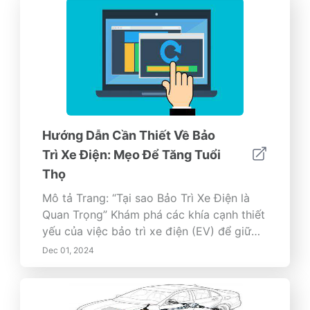
Hướng Dẫn Cần Thiết Về Bảo
Trì Xe Điện: Mẹo Để Tăng Tuổi
Thọ
Mô tả Trang: “Tại sao Bảo Trì Xe Điện là
Quan Trọng” Khám phá các khía cạnh thiết
yếu của việc bảo trì xe điện (EV) để giữ
cho xe của bạn hoạt động trơn tru và hiệu
Dec 01, 2024
quả. Hướng dẫn toàn diện này bao gồm
những nhu cầu bảo trì đặc thù của EV, bao
gồm chăm sóc pin, bảo trì lốp, cập nhật