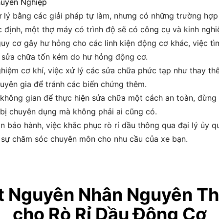
huyên Nghiệp
ử lý bằng các giải pháp tự làm, nhưng có những trường hợp
c định, một thợ máy có trình độ sẽ có công cụ và kinh nghi
uy cơ gây hư hỏng cho các linh kiện động cơ khác, việc tìm
ến sửa chữa tốn kém do hư hỏng động cơ.
hiệm cơ khí, việc xử lý các sửa chữa phức tạp như thay t
huyên gia để tránh các biến chứng thêm.
không gian để thực hiện sửa chữa một cách an toàn, đừng 
 bị chuyên dụng mà không phải ai cũng có.
n bảo hành, việc khắc phục rò rỉ dầu thông qua đại lý ủy
 sự chăm sóc chuyên môn cho nhu cầu của xe bạn.
t Nguyên Nhân Nguyên Thô
cho Rò Rỉ Dầu Động Cơ