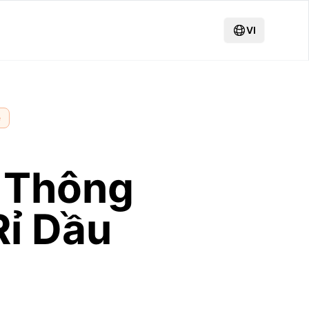
VI
e
 Thông
Rỉ Dầu