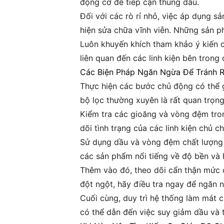
động cơ để tiếp cận thùng dầu.
Đối với các rò rỉ nhỏ, việc áp dụng s
hiện sửa chữa vĩnh viễn. Những sản p
Luôn khuyến khích tham khảo ý kiến 
liên quan đến các linh kiện bên tron
Các Biện Pháp Ngăn Ngừa Để Tránh R
Thực hiện các bước chủ động có thể g
bộ lọc thường xuyên là rất quan trọn
Kiểm tra các gioăng và vòng đệm trong
dõi tình trạng của các linh kiện chủ ch
Sử dụng dầu và vòng đệm chất lượng c
các sản phẩm nổi tiếng về độ bền và 
Thêm vào đó, theo dõi cẩn thận mức c
đột ngột, hãy điều tra ngay để ngăn 
Cuối cùng, duy trì hệ thống làm mát c
có thể dẫn đến việc suy giảm dầu và t