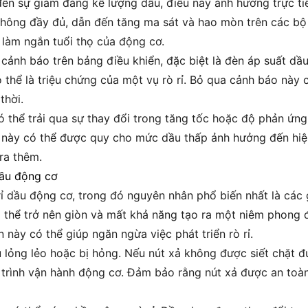
đến sự giảm đáng kể lượng dầu, điều này ảnh hưởng trực ti
 không đầy đủ, dẫn đến tăng ma sát và hao mòn trên các bộ
làm ngắn tuổi thọ của động cơ.
 cảnh báo trên bảng điều khiển, đặc biệt là đèn áp suất dầ
ó thể là triệu chứng của một vụ rò rỉ. Bỏ qua cảnh báo này 
thời.
 thể trải qua sự thay đổi trong tăng tốc hoặc độ phản ứn
này có thể được quy cho mức dầu thấp ảnh hưởng đến hiệu
ra thêm.
dầu động cơ
rỉ dầu động cơ, trong đó nguyên nhân phổ biến nhất là cá
ó thể trở nên giòn và mất khả năng tạo ra một niêm phong 
này có thể giúp ngăn ngừa việc phát triển rò rỉ.
 lỏng lẻo hoặc bị hỏng. Nếu nút xả không được siết chặt 
á trình vận hành động cơ. Đảm bảo rằng nút xả được an toà