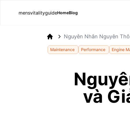
mensvitalityguide
Home
Blog
Nguyên Nhân Nguyên Thôn
Home
Maintenance
Performance
Engine M
Nguyê
và Gi