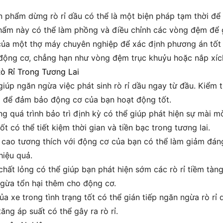
ản phẩm dừng rò rỉ dầu có thể là một biện pháp tạm thời để 
hẩm này có thể làm phồng và điều chỉnh các vòng đệm để g
của một thợ máy chuyên nghiệp để xác định phương án tốt
g động cơ, chẳng hạn như vòng đệm trục khuỷu hoặc nắp xí
ò Rỉ Trong Tương Lai
iúp ngăn ngừa việc phát sinh rò rỉ dầu ngay từ đầu. Kiểm 
g để đảm bảo động cơ của bạn hoạt động tốt.
 quá trình bảo trì định kỳ có thể giúp phát hiện sự mài mò
ốt có thể tiết kiệm thời gian và tiền bạc trong tương lai.
ao tương thích với động cơ của bạn có thể làm giảm đáng 
hiệu quả.
hất lỏng có thể giúp bạn phát hiện sớm các rò rỉ tiềm tà
ngừa tổn hại thêm cho động cơ.
ủa xe trong tình trạng tốt có thể gián tiếp ngăn ngừa rò rỉ
ăng áp suất có thể gây ra rò rỉ.