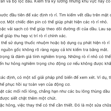
n và bộ lọc dầu. Kiểm tra kỹ lưỡng những khu vực này có 
ớc đầu tiên để xác định rò rỉ. Tìm kiếm vết dầu trên mặt 
cơ. Một chiếc đèn pin có thể giúp phát hiện các rò rỉ nhỏ.
oặc vải sạch có thể giúp theo dõi đường đi của dầu. Lau s
 giúp thu hẹp vị trí rò rỉ chính xác.
thể sử dụng thuốc nhuộm hoặc bộ dụng cụ phát hiện rò rỉ 
 nguồn gốc không rõ ràng ngay cả khi kiểm tra bằng mắt.
 trọng là đánh giá tính nghiêm trọng. Những rò rỉ nhỏ có t
 đến hư hỏng nghiêm trọng cho động cơ nếu không được khắc
xác định, có một số giải pháp phổ biến để xem xét. Ví dụ,
hể phục hồi sự toàn vẹn của động cơ.
hặt các mối nối lỏng, chẳng hạn như các bu lông thùng dầu h
n được siết chặt thêm một chút.
ặc hỏng, việc thay thế có thể cần thiết. Đó là một sửa ch