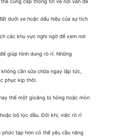
thể cung cấp thông tin về nơi vấn đề
đất dưới xe hoặc dấu hiệu của sự tích
ạch các khu vực nghi ngờ để xem nơi
để giúp hình dung rò rỉ. Những
hể không cần sửa chữa ngay lập tức,
 phục kịp thời.
 thay thế một gioăng bị hỏng hoặc mòn
oặc bộ lọc dầu. Đôi khi, việc rò rỉ
ữa phức tạp hơn có thể yêu cầu nâng