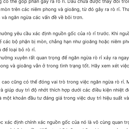
 có thể góp phần gây ra rò rỉ. Dầu chưa được thay đổi tro
mòn trên các niêm phong và gioăng, từ đó gây ra rò rỉ. Tha
 và ngăn ngừa các vấn đề về bôi trơn.
thường yêu cầu xác định nguồn gốc của rò rỉ trước. Khi ng
ế các bộ phận bị mòn, chẳng hạn như gioăng hoặc niêm pho
để loại bỏ rò rỉ.
thường xuyên rất quan trọng để ngăn ngừa rò rỉ xảy ra ngay 
ong và gioăng vẫn ở trong tình trạng tốt. Hãy xem xét việc
cao cũng có thể đóng vai trò trong việc ngăn ngừa rò rỉ. 
 giúp duy trì độ nhớt thích hợp dưới các điều kiện nhiệt 
à một khoản đầu tư đáng giá trong việc duy trì hiệu suất và 
ệc xác định chính xác nguồn gốc của nó là vô cùng quan trọn