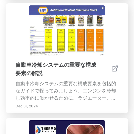
情の調整の向上など、マインドフルネスの重要
な利点について探ります。専用の瞑想スペース
を設け、一貫したルーチンを作るなど、マイン
ドフルネス瞑想を始めるための実用的なヒント
に深く dive しましょう。実践中に発生する可
能性のある一般的な課題を克服し、日常生活に
マインドフルネスを組み込む方法を見つけまし
ょう。知識とツールでより穏やかで意識的な生
活を育てましょう。今すぐ私たちを訪れて、も
自動車冷却システムの重要な構成
っと読む！
要素の解説
自動車冷却システムの重要な構成要素を包括的
なガイドで探ってみましょう。エンジンを冷却
し効率的に働かせるために、ラジエーター、水
ポンプ、サーモスタット、ホースの重要な役割
Dec 31, 2024
について学びます。過熱やエンジンの損傷を防
ぐための冷却剤のフラッシュと検査を含む定期
的なメンテナンスの重要性を発見してくださ
い。さまざまな種類の冷却剤、潜在的な故障の