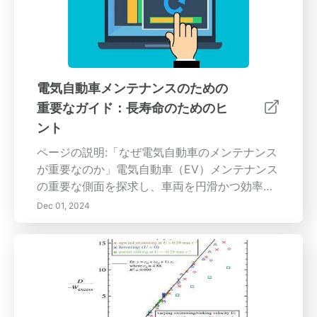
ださい。あなたの車両は最高のケアを受けるに
より豊かでバランスの取れた生活を育むための
値し、この面での時間管理を習得することで、
マインドフルネスの旅に参加しましょう。
道路での安全を確保することができます。
電気自動車メンテナンスのための
重要なガイド：長寿命のためのヒ
ント
ページの説明:「なぜ電気自動車のメンテナンス
が重要なのか」電気自動車（EV）メンテナンス
の重要な側面を探求し、車両を円滑かつ効率的
に運行させるための方法を紹介します。この包
Dec 01, 2024
括的なガイドでは、バッテリーケア、タイヤメ
ンテナンス、ソフトウェアの更新、定期的な点
検を含む、EV特有のメンテナンスニーズを網羅
しています。車両のバッテリー寿命を延ばし、
最適なタイヤ性能を確保し、ソフトウェアの改
善について常に最新の情報を得る方法を学びま