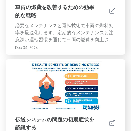
替輸送手段を探求し、さらにカーボンフットプ
車両の燃費を改善するための効果
リントを減らしてください。私たちの洞察に従
的な戦略
うことで、ガソリン代を節約するだけでなく、
より持続可能な環境に貢献することもできま
必要なメンテナンスと運転技術で車両の燃料効
す。
率を最適化します。定期的なメンテナンスと注
意深い運転習慣を通じて車両の燃費を向上させ
るための主要な戦略を探ります。エンジンを効
Dec 04, 2024
率的に動かすためのタイムリーなオイル交換、
タイヤの空気圧チェック、エアフィルターの交
換の重要性を発見しましょう。効果的な燃料シ
ステムのクリーニングが性能を妨げる deposit
の防止にどのように寄与するか、また燃料消費
を減らす上での運転スタイルの役割について学
びます。スムーズな運転技術を採用し、重量を
最小限に抑え、燃料の種類を理解することで、
大きな節約と健康な車両が実現できます。過剰
な重量が燃費に与える影響から最新の技術アッ
伝送システムの問題の初期症状を
プグレードの利点まで、この包括的なガイドは
認識する
すべてのドライバーに実用的なアドバイスを提