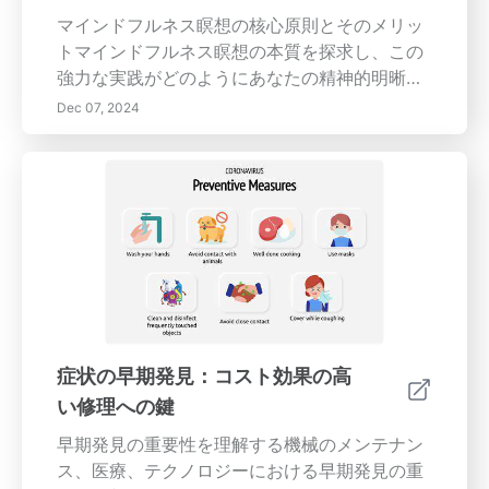
供します。今日はあなたの車の耐久性と効率性
マインドフルネス瞑想の核心原則とそのメリッ
に投資してください—最適なメンテナンス方法
トマインドフルネス瞑想の本質を探求し、この
を取り入れ、コスト効率が高くエコフレンドリ
強力な実践がどのようにあなたの精神的明晰さ
ーな運転体験のために燃費を改善しましょう。
と感情的安定性を変えることができるか学びま
Dec 07, 2024
しょう。この包括的なガイドは、マインドフル
ネスの基本に深く入り込み、ストレス軽減、集
中力の向上、感情的回復力の向上など、多くの
利点を概説しています。集中力を向上させ、気
を散らす要素を最小限に抑える効果的な戦略を
探求し、個人的および職業的目標の達成をサポ
ートします。マインドフルネスの実践と伝送シ
ステムの両方における定期的なメンテナンスの
重要性を理解し、人生のすべての側面での最適
なパフォーマンスを確保します。さらに、バラ
症状の早期発見：コスト効果の高
ンスの取れた生活を維持するための情緒的健康
い修理への鍵
の重要な役割を明らかにします。今日、マイン
ドフルネスと幸福への旅を進めましょう！
早期発見の重要性を理解する機械のメンテナン
ス、医療、テクノロジーにおける早期発見の重