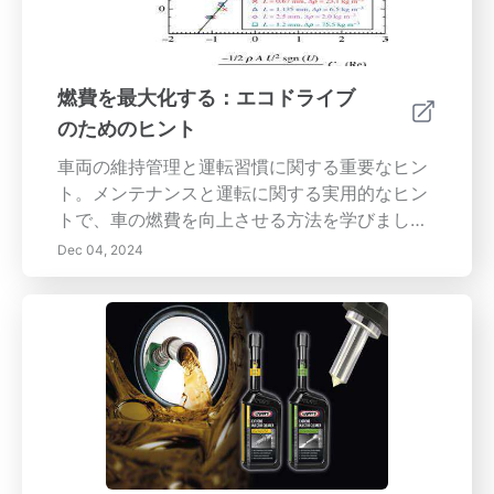
す。新しいEVオーナーであろうと、メンテナン
スルーチンを洗練させようとしている方にとっ
ても、この記事はあなたの電気自動車の寿命を
延ばし、運転体験を向上させるための実践的な
燃費を最大化する：エコドライブ
ヒントと洞察を提供します。
のためのヒント
車両の維持管理と運転習慣に関する重要なヒン
ト。メンテナンスと運転に関する実用的なヒン
トで、車の燃費を向上させる方法を学びましょ
う。定期的なオイル交換やタイヤの空気圧チェ
Dec 04, 2024
ックを確実に行うことからエコドライブの習慣
を取り入れるまで、私たちのガイドは効率を改
善し、燃料コストを削減するために必要なすべ
ての情報を提供します。エンジンのパフォーマ
ンス監視の重要性や、車両の重量および空気抵
抗が燃料消費に与える影響を学びましょう。最
適なルートを計画し、天候を考慮し、よりスマ
ートな運転体験のためにテクノロジーを活用し
ます。公共交通機関、相乗り、自転車などの代