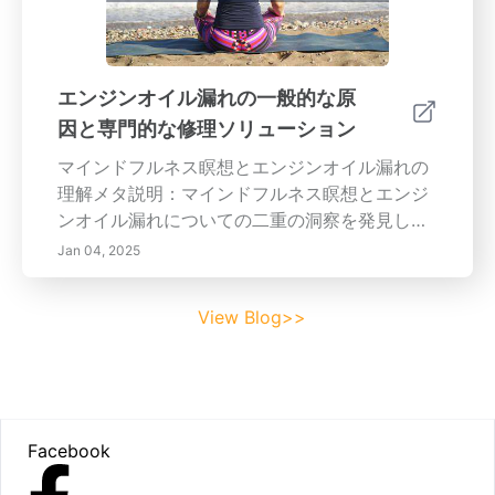
持することで、リスクとコストを大幅に軽減で
きます。 主なセクション: - 早期漏れ検知の重
要性：未検査の漏れの結果、構造への損害、カ
ビのリスク、資源の無駄について学ぶ。 - 早期
エンジンオイル漏れの一般的な原
漏れ検知のための技術的解決策：スマートメー
因と専門的な修理ソリューション
ター、音響センサー、赤外線サーモグラフィー
など、迅速かつ効果的に漏れを特定するための
マインドフルネス瞑想とエンジンオイル漏れの
革新的なツールを探求します。 - 定期的なメン
理解メタ説明：マインドフルネス瞑想とエンジ
テナンスと検査：漏れが悪化する前に発見して
ンオイル漏れについての二重の洞察を発見しま
対処するために、定期チェックとプロアクティ
しょう。ストレスを軽減し、感情的な健康を向
Jan 04, 2025
ブなメンテナンスの重要性を理解します。 - ホ
上させるためのマインドフルネスの重要性を学
ームオーナーと建物の住民を教育する：個人に
び、同時に車両のエンジンオイル漏れの一般的
View Blog>>
漏れの兆候と早期報告の重要性に関する知識を
な原因と解決策を探ります。メンタルヘルスと
与え、漏れ予防の規律ある文化を育成します。
車両メンテナンスの知識を向上させましょう。
- 早期漏れ識別の技術：先進的なツールとトレ
コンテンツプレビュー：この包括的なガイドで
ーニングを活用して、漏れ検知の取り組みを強
は、マインドフルネス瞑想の実践、そのルー
Footer
化し、効果的な検査手順を開発します。 - 緊急
ツ、利点、ストレス軽減の技術を強調し、エン
Facebook
準備と対応：漏れの緊急事態が発生した際に迅
ジンオイル漏れの特定と管理に関する実用的な
速な行動を確保するための包括的な計画とトレ
ヒントを提供します。オイル漏れの一般的な原