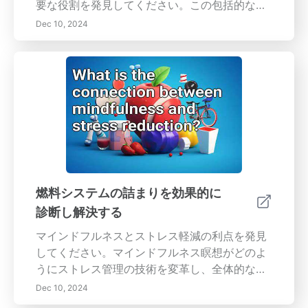
要な役割を発見してください。この包括的なガ
イドでは、合併症を防ぎ、時間とお金を節約す
Dec 10, 2024
るために、症状を迅速に認識することの利点を
強調しています。積極的な問題解決を強化する
ための重要な監視システムの必要性、定期的な
メンテナンスの重要性、および特定された症状
に対する迅速な対応が経済的な利点をもたらす
方法について学んでください。注意すべき一般
的な警告サインと、警戒心を持つ文化を育てる
ことの長期的な利点を明らかにしてください。
安全性とコンプライアンスを高め、サービスプ
ロバイダーとの長期的な関係を構築するための
燃料システムの詰まりを効果的に
効果的な予防メンテナンス戦略を探求してくだ
診断し解決する
さい。今日、自分のメンテナンスと運用効率に
対するアプローチを変えましょう！
マインドフルネスとストレス軽減の利点を発見
してください。マインドフルネス瞑想がどのよ
うにストレス管理の技術を変革し、全体的な幸
福感を向上させるかを学びましょう。この記事
Dec 10, 2024
では、ストレス管理の改善、集中力の向上、感