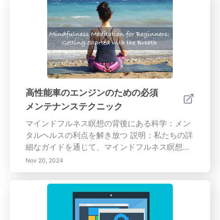
ターンの理解 - 定期的な回転の経済的利点 - 適
ションにより、より良いトラクション、安定
切なメンテナンスを通じて安全性と快適性を向
性、燃費を実現し、長期的にはコストを節約で
上させる - タイヤ回転が車両性能と耐久性に与
きます。- 安全第一：タイヤメンテナンスを怠
える影響経済的かつ生態的な利点のためにタイ
ると、バーストやコントロールの喪失などの危
ヤを最高の状態に保つ方法を学びましょう。
険な状況を引き起こす可能性があるため、タイ
ヤケアの理解は安全運転にとって重要です。タ
イヤメンテナンスのベストプラクティス：- ロ
ーテーションの頻度：専門家は5,000〜7,500マ
高性能車のエンジンのための必須
イルごとにタイヤを回転させることを推奨して
メンテナンステクニック
います。この簡単な作業はタイヤの寿命を延ば
し、車両のアライメントとハンドリングの向上
マインドフルネス瞑想の背後にある科学：メン
に役立ちます。- タイヤが注意を必要とするサ
タルヘルスの利点を解き放つ 説明：私たちの詳
イン：不均一な摩耗や車両のハンドリングの変
細なガイドを通じて、マインドフルネス瞑想の
化に注意してください。これらの問題を迅速に
変革的な力を発見してください。この古代の実
Nov 20, 2024
解決することで、より安全でスムーズな走行を
践がストレスや不安を減少させ、集中力と感情
確保できます。車両を効果的に管理し、その寿
調整を改善することによってメンタルウェルビ
命とパフォーマンスを確保するための包括的な
ーイングをどのように高めるかを探ります。定
洞察を得るために、タイヤローテーションとメ
期的な瞑想の科学的利益と、身体的および精神
ンテナンス実践に関する詳細なガイドをご覧く
的健康へのポジティブな影響を学びましょう。