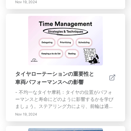
を発見してください。タイヤの摩耗パターン、
Nov 19, 2024
経済的利点、そしてタイヤを回転させることで
性能と快適性を改善できる方法について学びま
しょう。内容の概要：定期的なタイヤ回転は、
車両の健康を維持するために不可欠です。さま
ざまなタイヤ摩耗パターンを理解することで、
潜在的な問題を特定し、タイムリーな回転を計
画できます。不均一な摩耗は車両の性能と安全
性を損なう可能性があるため、定期的なメンテ
ナンスが重要です。タイヤを定期的に回転させ
ることで、タイヤの寿命を延ばし、燃費を改善
タイヤローテーションの重要性と
し、全体的な運転安全を向上させることができ
車両パフォーマンスへの影響
ます。適切にメンテナンスされたタイヤは、牽
引力の損失と制動距離を減少させ、よりスムー
- 不均一なタイヤ摩耗：タイヤの位置がパフォ
ズで安全な走行を提供します。定期的な回転は
ーマンスと寿命にどのように影響するかを学び
交換費用を節約できる経済的な投資であるだけ
ましょう。ステアリング力により、前輪は通常
でなく、製造業者の保証条件を遵守することも
より早く摩耗します。定期的に監視しないと、
Nov 19, 2024
保証します。この包括的なガイドでは、タイヤ
ハンドリングに影響を与える可能性がありま
回転の利点について探ります。- タイヤ摩耗パ
す。- 効率を最大化：定期的なタイヤローテー