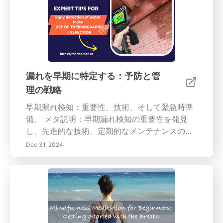
兆候、および実践的なメンテナンステクニック
について詳しく説明します。車愛好家でも車の
所有者でも、この記事はあなたの車の冷却シス
テムの寿命と信頼性を確保するための貴重な洞
察を提供します。
漏れを早期に特定する：予防と管
理の戦略
早期漏れ検知：重要性、技術、そして緊急時準
備。 メタ説明：早期漏れ検知の重要性を発見
し、先進的な技術、定期的なメンテナンスの実
践、そして効果的な緊急対応戦略を探求し、水
Dec 31, 2024
の損害、カビの成長、資源の無駄を防ぎます。
構造物と居住者の安全を確保し、環境を守りま
す。 --- 概要 早期漏れ検知は、特に住居および
産業環境での財産に対する重大な損害と健康リ
スクを防ぐために重要です。漏れの結果を理解
し、先進的な技術を活用し、強力な予防策を維