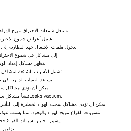
تشتعل شمعات الاحتراق مزيج الهواء والوقود؛ الفشل يؤدي إلى اهتزازات المحرك.
تشمل أعراض شموع الاحتراق التالفة تذبذب في الخمول وانخفاض القدرة.
تحول ملفات الإشعال جهد البطارية إلى شموع الاحتراق؛ تؤدي الأعطال إلى اهتزازات.
تشير أكواد الخطأ OBD-II إلى مشاكل في شموع الاحتراق وملفات الإشعال.
تظهر مشاكل إمداد الوقود في شكل توقف المحرك وضعف التسارع.
تشمل الأسباب الشائعة لمشاكل إمداد الوقود فلاتر مسدودة ومضخات معطلة.
يساعد الصيانة الدورية في منع مشاكل إمداد الوقود والإصلاحات المكلفة.
يمكن أن تؤدي مشاكل سحب الهواء إلى انخفاض القدرة وكفاءة الوقود.
تنشأ مشاكل سحب الهواء الشائعة من الفلاتر المسدودة وانLeaks vacuum.
يمكن أن تؤدي مشاكل سحب الهواء الخطيرة إلى التأثير على كفاءة المحرك وتسبب إصلاحات مكلفة.
ت disrupt تسربات الفراغ مزيج الهواء والوقود، مما يسبب تذبذب الخمول وزيادة استهلاك الوقود.
يشمل اختبار تسربات الفراغ فحص الخراطيم واستخدام أجهزة اختبار الدخان.
تزامن توقيت المحرك أمر حاسم لأداء وكفاءة مثالية.