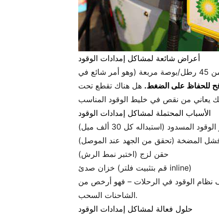
أعراض شائعة لمشاكل إمدادات الوقود
التوقف المفاجئ عند التقاطعات ليس محرجًا فحسب، بل هو خطر أيضًا. عندما ينخفض ضغط الوقود إلى أقل من 45 رطل/بوصة مربعة (وهو أمر شائع في
افح للحفاظ على الضغط.
هل هناك تقطع تحت
الأسباب المحتملة لمشاكل إمدادات الوقود
لوقود المسدود (استبداله كل 30 ألف ميل)
شل المضخة (تحقق من الجهد عند الموصل)
حقن لزج (اختبر نمط الرش)
خزان صدئ (قم بتثبيت فلتر inline)
ف نظام الوقود في الرحلات – فهو أرخص من
الشاحنات السحب.
حلول فعالة لمشاكل إمدادات الوقود