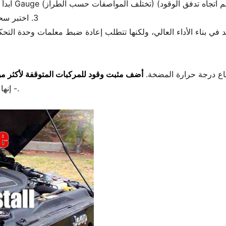
3. اختبر سحب التيار من المضخة (4-7 أمبير هو المعتاد)
 بناء الأداء العالي، ولكنها تتطلب إعادة ضبط معلمات وحدة التحكم ا
أضف مثبت وقود للمركبات المتوقفة لأكثر من 30 يومً
- إنها تتيح لك رؤية التلوث قبل أن يسبب المشاكل.