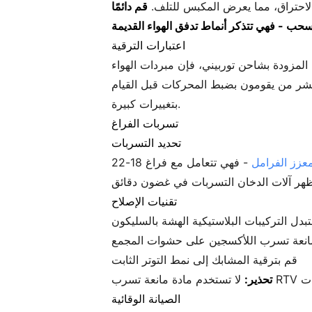
قم دائمًا
اعتبارات الترقية
حركات القديمة. بالنسبة للنماذج المزودة بشاحن توربيني، فإن مبردات الهواء
ستشر من يقومون بضبط المحركات قبل القيام
بتغييرات كبيرة.
تسربات الفراغ
تحديد التسربات
عزز الفرامل
- فهي تتعامل مع فراغ 18-22 Hg. استخدم الماء والصابون على المناطق المشبوهة؛ الفقاعات تكشف عن التسربات. لحالات
تقنيات الإصلاح
بدل التركيبات البلاستيكية الهشة بالسليكون
انعة تسرب اللأكسجين على حشوات المجمع
قم بترقية المشابك إلى نمط التوتر الثابت
تحذير:
الصيانة الوقائية