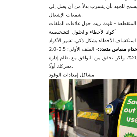
مح للجهد بأن يتسرب بدلاً من أن يصل إلى
شمعات الإشعال.
ء المتقطعة - تلوث زيت حول غلافات الملفات
أكواد الأخطاء والحلول التشخيصية
ر الأكواد P0351 إلى مشاكل في دائرة الملف الأولية، بينما تشير P2300 إلى مشاكل في الجهد
تخدام مقياس متعدد:
استبدل الملفات في مجموعات لتحقيق أداء متوازن. يمكن أن تعزز ملفات الأداء بعد السوق طاقة الشرارة بنسبة 20%، ولكن تحقق من التوافق مع نظام إدارة
محركك أولًا.
مشاكل إمدادات الوقود