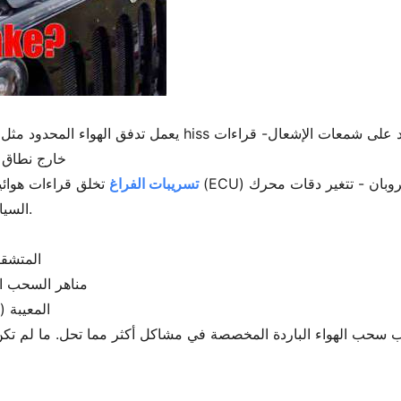
يعمل تدفق الهواء المحدود مثل الربو لمحركات السيارات. ست
جهد حساس تدفق الهواء MAF خارج نطاق 0.5-5 فول
تسريبات الفراغ
تخلق قراءات هوائية خاطئة، مما يخدع وحد
السيارة عندما يتم رش مناطق التسريب المحتمل.
خطوط PCV المت
مناهر السحب ا
صمامات تطهير P
يب سحب الهواء الباردة المخصصة في مشاكل أكثر مما تحل. ما لم تكن مضبوطة 