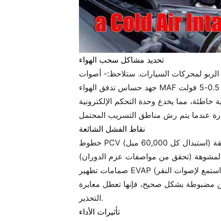
تحديد مشاكل سحب الهواء
لاحظ:- أصوات hiss بالقرب من جسم الخانق- السخام الأسود على شمعات الإشعال- قراءات
ت
ة التحكم الإلكترونية (ECU) إلى خلطات رقيقة. استخدم اختبار غنى البروبان - تتغير دقات محرك
نقاط الفشل الشائعة
شققة (استبدال كل 60,000 ميل)
لمشوهة (تحقق من مواصفات عزم الدوران)
EVA المعيبة (استمع لإصوات النقر)
بشكل صحيح، فإنها تعطل معايرة MAF وتثير أضواء
التحذير.
تأثيرات الأداء