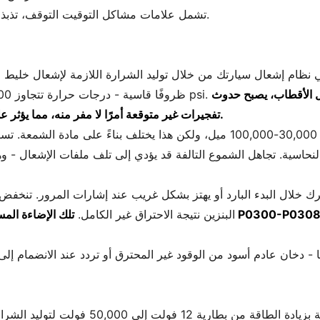
تشمل علامات مشاكل التوقيت التوقف، تذبذب الخمول، وأصوات غير طبيعية من المحرك.
ي نظام إشعال سيارتك من خلال توليد الشرارة اللازمة لإشعال خليط ال
كل الأقطاب، يصبح حدوث
ظروفًا قاسية - درجات حرارة تتجاوز 1,500 درجة فهرنهايت وضغوط تزيد عن 1,000 psi.
تفجيرات غير متوقعة أمرًا لا مفر منه، مما يؤثر على كل من قوة الإخراج والتحكم في الانبعاثات.
تقترح الشركات المصنعة عادةً الاستبدال كل 30,000-100,000 ميل، ولكن هذا يختل
البنزين نتيجة الاحتراق غير الكامل.
تلك الإضاءة المستمرة لمؤشر ال
ا - دخان عادم أسود من الوقود غير المحترق أو تردد عند الانضمام إ
تقوم هذه المحولات الكهرومغناطيسية بزيادة 