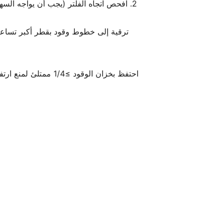
ترقية إلى خطوط وقود بقطر أكبر تساعد في
احتفظ بخزان الوقود ≥1/4 ممتلئ لمنع ارتفاع درجة حرارة المضخة.