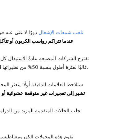
تلعب شمعات الإشعال
دورًا لا غنى عنه ف
عندما تتراكم رواسب الكربون أو تتآ
غالبًا لفترة أطول بنسبة 50% من نظيراتها النحاسية. تجاهل الشموع التالفة قد يؤدي إلى تلف ملفات الإشعال - وهو خطأ مكلف يندم عليه العديد من السائقين.
تجلب الحالات المتقدمة المزيد من الدرام