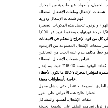
شمعات الإشعال وملفات الإشعال المعطلة
فهم شمعات الإشعال ودورها
هواء والوقود. تتحمل هذه المكونات الصغيرة
ف بناءً على مادة الشمعة. تستمر شمعات الإشعال المصنوعة من الإريديوم
أعراض شمعات الإشعال المعطلة
ستلاحظ العلامات الدقيقة أولًا: يتعثر المحرك خلال البدء البارد أو يهتز بشكل غريب عند إشارات المرور. تنخفض كفاءة الوقود بنسبة 10-15% حيث يتم إهدار
محرك؟ غالبًا ما تكون الأخطاء P0300-P0308 تشير إلى تفجيرات غير متوقعة عشوائية أو
خاصة بأسطوانات معينة.
لى الطرق السريعة. لا تنتظر حتى يفشل محول
الحفاز؛ عالج هذه الأعراض على الفور.
ملفات الإشعال: أهميتها والمشاكل
الطاقة من بطارية 12 فولت إلى 50,000 فولت لتوليد الشرارة. تزيل تصاميم الملف على الشمعة الحديثة