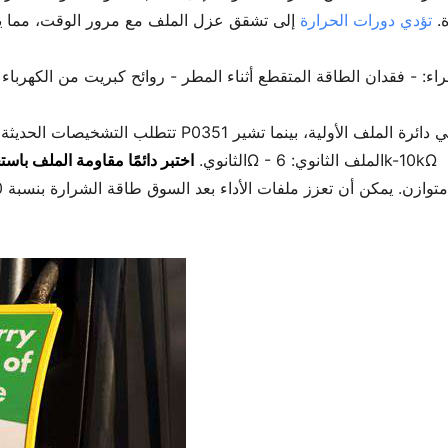
ة.
تؤدي دورات الحرارة
إلى تشقق عزل الملف مع مرور الوقت، مما يس
اء: - فقدان الطاقة المتقطع أثناء المطر - روائح كبريت من الكهربا
تتطلب التشخيصات الحديثة استكشاف الأخطاء بشكل ذكي. تشي
- الملف الأولي: 0.5-2.0Ω - الملف الثانوي: 6k-10kΩ
الثانوي.
اختبر دائمًا مقاومة الملف باس