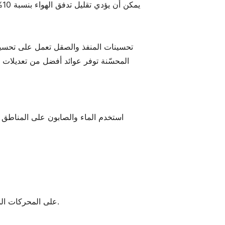
يمكن أن يؤدي تقليل تدفق الهواء بنسبة 10% إلى خفض القوة بنسبة 15%. الظروف الرفيعة ترفع درجات حرارة الاحتراق، مما يعرض المكبس للتلف.
المحسّنة توفر عوائد أفضل من تعديلات 
لا تستخدم مادة مانعة تسرب RTV على المحركات المزودة بحقن الوقود - يمكن أن تتسبب قطع صغيرة في انسداد البخاخات.