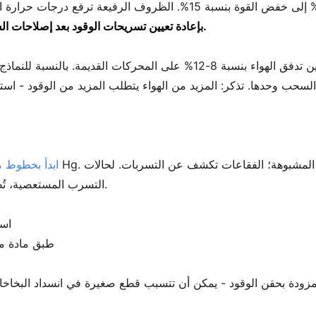
بإعادة تعيين تسريحات الوقود بعد إصلاحات السحب - فهي تتذكر أنماط تدفق الهواء القديمة.
تحسينات المنفذ والصقل تعمل على تحسين تدفق الهواء بنسبة 8-12% على الم
السحب وحدها. تذكر: المزيد من الهواء يتطلب المزيد من الوقود - ا
ابدأ بخطوط م
التسرب المستعصية، تُظهر آلات الدخان التسربات في غضون دقائق.
است
طبق مادة م