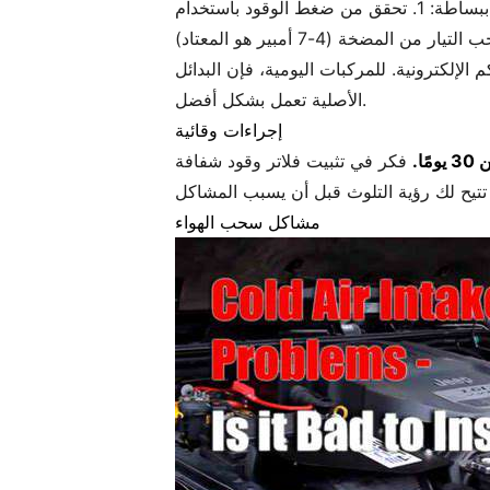
ابدأ ببساطة: 1. تحقق من ضغط الوقود باستخدام Gauge (تختلف المواصفات حسب الطراز) 2. افحص اتجاه الفلتر (يجب أن يواجه السهم اتجاه تدفق الوقود)
لإلكترونية. للمركبات اليومية، فإن البدائل
الأصلية تعمل بشكل أفضل.
إجراءات وقائية
ا.
فكر في تثبيت فلاتر وقود شفافة
مشاكل سحب الهواء