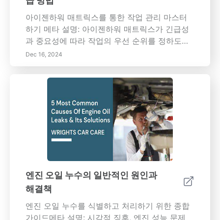
급 방법
적인 만족과 직업적인 효과성을 동시에 보장하
세요.
아이젠하워 매트릭스를 통한 작업 관리 마스터
하기 메타 설명: 아이젠하워 매트릭스가 긴급성
과 중요성에 따라 작업의 우선 순위를 정하도록
도와줌으로써 생산성을 어떻게 변화시킬 수 있
Dec 16, 2024
는지 알아보세요. 작업 관리에 대한 효과적인 전
략, 매트릭스의 이점 및 일상 생활에서 이를 구현
하는 방법에 대해 배우고 효율성을 높이며 스트
레스를 줄여보세요. 키워드: 아이젠하워 매트릭
스, 작업 관리, 생산성, 작업 우선 순위, 시간 관
리, 의사 결정, 스트레스 감소, 직업 개발, 목표 설
정 내용 개요: 아이젠하워 매트릭스를 통해 효과
적인 시간 관리의 잠재력을 발휘해주세요! 이 유
명한 도구는 작업을 네 가지 주요 사분면— 긴급
하고 중요한 작업, 중요하지만 긴급하지 않은 작
엔진 오일 누수의 일반적인 원인과
업, 긴급하지만 중요하지 않은 작업, 그리고 긴급
해결책
하지도 중요하지도 않은 작업으로 분류하는 데
도움을 줍니다. 작업의 우선 순위를 정하는 방법
엔진 오일 누수를 식별하고 처리하기 위한 종합
을 이해함으로써 생산성을 높이고 스트레스를
가이드메타 설명: 시각적 징후, 엔진 성능 문제