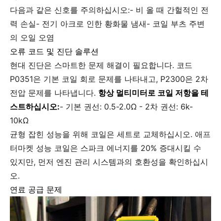
다음과 같은 신호를 주의하십시오:- 비 올 때 간헐적인 전
력 손실- 전기 아크로 인한 황화물 냄새- 코일 부츠 주변
의 오일 오염
오류 코드 및 진단 솔루션
현대 진단은 스마트한 문제 해결이 필요합니다. 코드
P0351은 기본 코일 회로 문제를 나타내고, P2300은 2차
전압 문제를 나타냅니다.
항상 멀티미터로 코일 저항을 테
스트하십시오:
- 기본 권선: 0.5-2.0Ω - 2차 권선: 6k-
10kΩ
균형 잡힌 성능을 위해 코일은 세트로 교체하십시오. 애프
터마켓 성능 코일은 스파크 에너지를 20% 증대시킬 수
있지만, 먼저 엔진 관리 시스템과의 호환성을 확인하십시
오.
연료 공급 문제