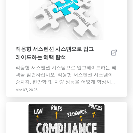
술은 끊임없이 발전하고 있으며, 터보차저 기술
용한 안전 팁 및 교체 후 점검에 이르기까지 모든
또한 그와 밀접하게 연관되어 있습니다. 터보차
것을 다룹니다. 차량의 세르펜틴 벨트를 사전에
저의 설계 및 기술의 최신 진전에 대한 정보를 받
유지 관리하여 고장 및 비용이 많이 드는 수리를
으세요. 터보차저를 이해하면 엔진의 성능 및 효
방지하십시오. 주요 내용:* 세르펜틴 벨트 기능:
율성을 향상하고, 자동차의 성능을 업그레이드할
이 벨트가 엔진 성능에서 수행하는 중요한 역할
수 있습니다. 터보차저에 관하여 알아야 할 모든
을 알아보세요.* 점검 및 안전: 안전 프로토콜에
것을 다루는 광범위한 가이드로 시작하세요.
중점을 두고 균열, 닳아짐 및 기타 마모 징후를
적응형 서스펜션 시스템으로 업그
식별하는 방법을 알아보세요.* 도구 및 준비: 안
레이드하는 혜택 탐색
전하고 효율적인 교체를 위해 올바른 도구와 장
비를 수집하세요.* 단계별 교체: 오래된 벨트를
적응형 서스펜션 시스템으로 업그레이드하는 혜
제거하고 새 벨트를 설치하기 위한 자세한 가이
택을 발견하십시오. 적응형 서스펜션 시스템이
드를 따르세요.* 최종 점검 및 유지 관리: 새 벨트
승차감, 편안함 및 차량 성능을 어떻게 향상시키
가 올바르게 작동하는지 확인하고 장기적인 안
는지 알아보십시오. 이 첨단 시스템은 실시간 조
Mar 07, 2025
정성을 위해 벨트 시스템을 유지 관리하는 방법
정을 통해 울퉁불퉁한 지형에서 안정성을 향상
을 알아보세요.* 안전 점검 절차: 사전 점검 점검
시켜 최적의 타이어 접촉 및 핸들링을 보장합니
목록, 안전 프로토콜, 단계별 점검 및 교체 기술
다. 편안함 설정을 개인화하고 쉽게 맞춤 설정하
에 대해 알아보세요.* 안전한 세르펜틴 벨트 교
여 여유로운 주행이나 신나는 여행 모두에서 즐
체: 필요한 도구와 교체 절차에 대한 단계별 가이
거움을 증가시킵니다. 또한, 적응형 서스펜션 시
드입니다.* 이미지 시각 가이드. 키워드: 세르펜
스템은 중요한 차량 구성 요소의 마모를 줄여 장