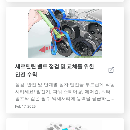
을 요청해야 하는 시점모든 누수가 집에서 관리
터보차저란 무엇인가? 터보차저는 내연기 엔진
될 수 있는 것은 아니므로, 심각한 엔진 손상이나
에 공기를 압축하는 터빈 주도 장치로, 성능과 연
비용이 많이 드는 수리를 피하기 위해 전문 정비
료 효율성을 극대화합니다. 터보차저의 핵심 구
공에게 상담할 시기를 아는 것이 중요합니다. 간
성 요소인 터빈 및 압축기를 이해하고,它们는 성
단한 수리가 필요한 사소한 문제든, 좀 더 복잡한
능을 향상시키기 위해 동시 작동하여 마력을 향
수리든 간에 전문가의 조언은 엔진의 수명을 보
상시키며 방출을 줄입니다. 터보차저의 이점 터
장합니다. 차량 유지 관리를 통해 엔진 성능을 향
보차저는 엔진이 제공하는 훨씬 더 많은 장점을
상시키고 오일 누수를 방지하십시오. 더 자세한
제공하며, 동력 출력, 연료 효율성 향상 및 토크
팁과 전문가의 조언은 웹사이트를 방문하세요.
전달 향상과 같은 장점을 제공합니다. 이러한 이
점의 중요성을 알아보세요. 터보차저가 자동차
세르펜틴 벨트 점검 및 교체를 위한
산업에 점진적으로 보급되는 이유를 파악하세요.
안전 수칙
터보차저의 종류 다양한 종류의 터보차저를 탐
구하십시오. 단일 및 쌍 스크롤부터 전자 터보차
점검, 안전 및 단계별 절차 엔진을 부드럽게 작동
저까지. 각 종류는 다양한 엔진 필요성을 제공하
시키세요! 발전기, 파워 스티어링, 에어컨, 워터
여 다양한 차량의 성능을 향상합니다. 문제점 및
펌프와 같은 필수 액세서리에 동력을 공급하는
유지보수 터보차저가 제공하는 많은 이점에도
숨겨진 영웅인 자동차의 세르펜틴 벨트를 검사
Feb 17, 2025
불구하고, 터보차저의 장점을 즐기기 어려운 문
하고 안전하게 교체하는 방법을 알아보세요. 이
제가 발생합니다. 유지보수 및 장기화에 관한 정
가이드는 사전 점검 안전 점검 목록, 벨트 기능
보를 얻으세요. 터보차저 기술의 미래 자동차 기
이해 및 마모 식별에서 단계별 제거 및 설치, 유