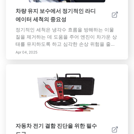
히 어린이 및 노인과 같은 취약한 인구에서 기대
수명을 단축시킬 수 있습니다. 차량 배출 규제를
차량 유지 보수에서 정기적인 라디
강화하면 공공 건강 결과를 비약적으로 개선할
에이터 세척의 중요성
수 있습니다. 환경적 시사점 높은 차량 배출은 공
기 오염뿐만 아니라 기후 변화 및 생태계 악화에
정기적인 세척은 냉각수 흐름을 방해하는 이물
도 기여합니다. 온실가스는 열을 가두어, 지구 온
질을 제거하는 데 도움을 주어 엔진이 차가운 상
난화 및 극단적인 기상 조건으로 이어집니다. 또
태를 유지하도록 하고 심각한 손상 위험을 줄입
한, 이러한 배출로 인해 발생한 산성 비는 식물과
니다. 2. 향상된 냉각 효율성: 신선한 냉각수는
Apr 04, 2025
동물에 피해를 주어 지역 생태계를 방해합니다.
최적의 열전달에 필수적입니다. 청결한 라디에이
혁신적인 기술과 규제 프레임워크를 통해 이러
터는 열 방출을 최대 15% 향상시켜 엔진이 효율
한 문제를 해결하는 것이 환경 보호에 필수적입
적으로 작동하도록 합니다. 3. 향상된 엔진 성능:
니다. 배출 검사 중요성차량 배출 시스템의 정기
깨끗한 냉각 시스템은 최적의 연소 조건을 제공
검사는 규제 준수를 보장하는 데 필수적입니다.
하므로 연료 효율성과 엔진 신뢰성을 향상시킵
이러한 점검은 배출량 증가로 이어질 수 있는 고
니다. 4. 부식 방지: 정기 세척은 부식성 물질을
장 부품을 식별하여 공기 질을 유지하는 데 도움
제거하여 라디에이터 및 기타 부품에 대한 장기
을 줍니다. 법적 요건에 따라 정기적인 배출 테스
손상 위험을 상당히 줄입니다. 5. 비용 효율성:
트가 필요하며, 규정을 준수하면 더 깨끗한 공기
정기 세척에 투자하는 것은 방치로 인한 주요 수
를 유지할 수 있을 뿐만 아니라 차량 소유자가 벌
리 비용보다 훨씬 저렴합니다. 차량이 라디에이
자동차 전기 결함 진단을 위한 필수
금을 피할 수 있습니다. 배출 제어 혁신 자동차
터 세척이 필요하다는 신호: 다음과 같은 지표에