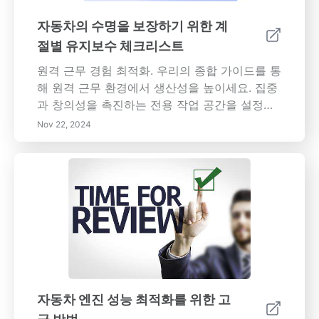
을 탐구하고, 다양한 차량 카테고리에서의 응용
을 발견하며, 요구에 맞는 적절한 서스펜션을 선
자동차의 수명을 보장하기 위한 계
택할 때 고려해야 할 요소를 이해합니다. 오늘 차
절별 유지보수 체크리스트
량 설계와 성능에서 서스펜션 시스템의 중요한
역할에 대한 자세한 통찰력을 통해 자동차 지식
원격 근무 경험 최적화. 우리의 종합 가이드를 통
을 향상시키십시오!
해 원격 근무 환경에서 생산성을 높이세요. 집중
과 창의성을 촉진하는 전용 작업 공간을 설정하
는 방법, 원활한 커뮤니케이션을 위한 기술 활용,
Nov 22, 2024
균형 잡힌 업무 및 개인 생활 관리를 배우세요.
명확한 목표를 설정하고, 작업을 우선순위에 따
라 정리하고, 필수 생산성 도구를 활용하는 효과
적인 전략을 발견하세요. 조직의 성공을 이끄는
데 있어 직원의 웰빙이 갖는 중요한 역할과 팀 내
정신적, 신체적 건강을 촉진하기 위한 혁신적인
전략을 탐구하세요. 원격 근무의 변화하는 환경
을 형성할 미래 트렌드와 기술 발전을深入하고
그에 따른 도전 과제를 이해하세요. 미래의 유연
한 근무 문화에서 번창하는 데 필요한 통찰력을
자동차 엔진 성능 최적화를 위한 고
갖추어 오늘날의 역동적인 업무 환경에서 개인