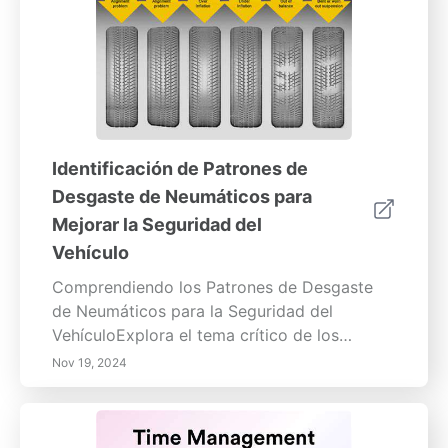
Identificación de Patrones de
Desgaste de Neumáticos para
Mejorar la Seguridad del
Vehículo
Comprendiendo los Patrones de Desgaste
de Neumáticos para la Seguridad del
VehículoExplora el tema crítico de los
patrones de desgaste de los neumáticos y su
Nov 19, 2024
impacto en el rendimiento y la seguridad del
vehículo. Este artículo informativo
profundiza en los diversos tipos de desgaste