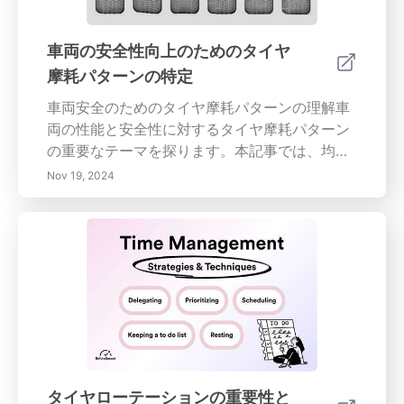
車両の安全性向上のためのタイヤ
摩耗パターンの特定
車両安全のためのタイヤ摩耗パターンの理解車
両の性能と安全性に対するタイヤ摩耗パターン
の重要なテーマを探ります。本記事では、均一
ではない摩耗、中央摩耗、端摩耗、カッピング
Nov 19, 2024
など、さまざまなタイプのタイヤ摩耗について
掘り下げ、その原因と影響を説明します。定期
的なタイヤ点検、適切な空気圧、回転やアライ
メントなどのメンテナンスが、タイヤの寿命を
延ばし、運転安全を向上させる方法を学びまし
ょう。これらの摩耗パターンを理解すること
で、ドライバーは高額な修理を回避し、全体的
な車両のハンドリングを改善するための情報に
基づいた決定を下すことができます。タイヤ管
理の基本をマスターして、安全な運転を心がけ
タイヤローテーションの重要性と