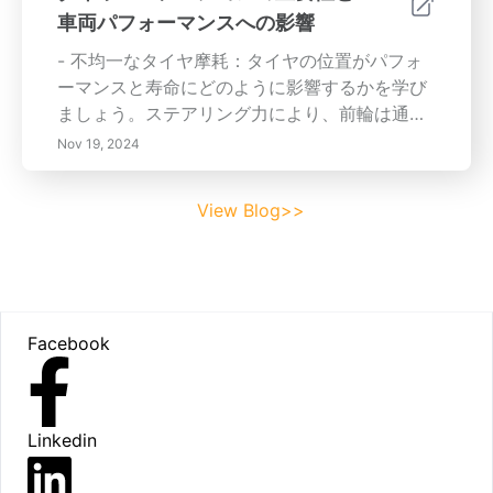
ましょう。
車両パフォーマンスへの影響
- 不均一なタイヤ摩耗：タイヤの位置がパフォ
ーマンスと寿命にどのように影響するかを学び
ましょう。ステアリング力により、前輪は通常
より早く摩耗します。定期的に監視しないと、
Nov 19, 2024
ハンドリングに影響を与える可能性がありま
す。- 効率を最大化：定期的なタイヤローテー
View Blog>>
ションにより、より良いトラクション、安定
性、燃費を実現し、長期的にはコストを節約で
きます。- 安全第一：タイヤメンテナンスを怠
ると、バーストやコントロールの喪失などの危
Footer
険な状況を引き起こす可能性があるため、タイ
Facebook
ヤケアの理解は安全運転にとって重要です。タ
イヤメンテナンスのベストプラクティス：- ロ
ーテーションの頻度：専門家は5,000〜7,500マ
イルごとにタイヤを回転させることを推奨して
Linkedin
います。この簡単な作業はタイヤの寿命を延ば
し、車両のアライメントとハンドリングの向上