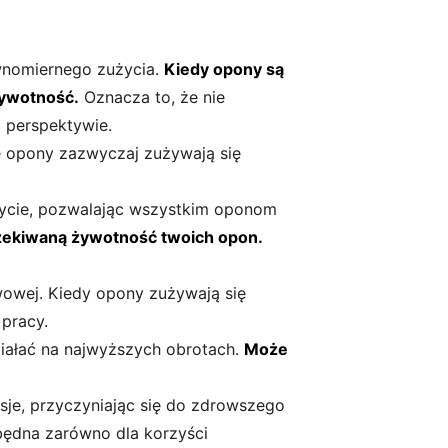
ównomiernego zużycia.
Kiedy opony są
żywotność.
Oznacza to, że nie
j perspektywie.
e opony zazwyczaj zużywają się
życie, pozwalając wszystkim oponom
zekiwaną żywotność twoich opon.
wowej. Kiedy opony zużywają się
pracy.
ziałać na najwyższych obrotach.
Może
misje, przyczyniając się do zdrowszego
będna zarówno dla korzyści