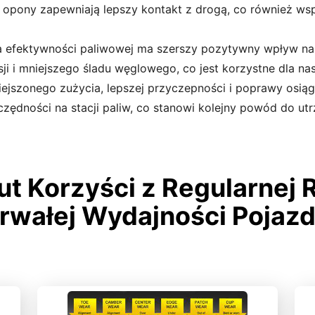
pony zapewniają lepszy kontakt z drogą, co również ws
 efektywności paliwowej ma szerszy pozytywny wpływ na 
ji i mniejszego śladu węglowego, co jest korzystne dla nas
iejszonego zużycia, lepszej przyczepności i poprawy osiągó
dności na stacji paliw, co stanowi kolejny powód do utrz
t Korzyści z Regularnej R
rwałej Wydajności Pojaz