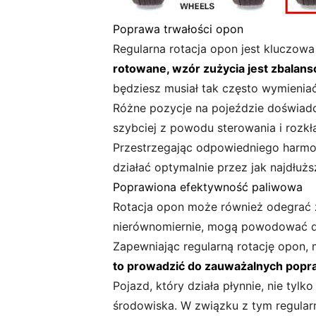
Poprawa trwałości opon
Regularna rotacja opon jest kluczow
rotowane, wzór zużycia jest zbalan
będziesz musiał tak często wymieniać
Różne pozycje na pojeździe doświadc
szybciej z powodu sterowania i rozkł
Przestrzegając odpowiedniego harmo
działać optymalnie przez jak najdłuż
Poprawiona efektywność paliwowa
Rotacja opon może również odegrać z
nierównomiernie, mogą powodować dod
Zapewniając regularną rotację opon,
to prowadzić do zauważalnych popra
Pojazd, który działa płynnie, nie tyl
środowiska. W związku z tym regular