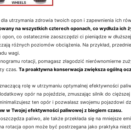
a dla utrzymania zdrowia twoich opon i zapewnienia ich r
sowany na wszystkich czterech oponach, co wydłuża ich 
 opon, co ostatecznie zaoszczędzi ci pieniądze w dłuższe
zają różnych poziomów obciążenia. Na przykład, przedni
adu wagi.
nogramu rotacji, pomagasz złagodzić nierównomierne zu
szy czas.
Ta proaktywna konserwacja zwiększa ogólną oc
naczącą rolę w utrzymaniu optymalnej efektywności pali
atkowy opór na pojeździe, zmuszając silnik do cięższej 
 minimalizujesz ten opór i pozwalasz swojemu pojazdowi d
w w Twojej efektywności paliwowej z biegiem czasu.
ko oszczędza paliwo, ale także przekłada się na mniejsze e
na rotacja opon może być postrzegana jako praktyka niez