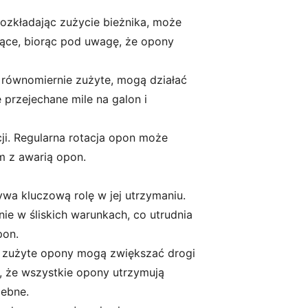
ozkładając zużycie bieżnika, może
ące, biorąc pod uwagę, że opony
równomiernie zużyte, mogą działać
e przejechane mile na galon i
i. Regularna rotacja opon może
m z awarią opon.
ywa kluczową rolę w jej utrzymaniu.
e w śliskich warunkach, co utrudnia
pon.
 zużyte opony mogą zwiększać drogi
, że wszystkie opony utrzymują
zebne.