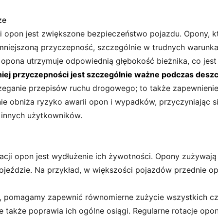
ze
cji opon jest zwiększone bezpieczeństwo pojazdu. Opony, 
niejszoną przyczepność, szczególnie w trudnych warunk
 opona utrzymuje odpowiednią głębokość bieżnika, co jes
ej przyczepności jest szczególnie ważne podczas deszc
rzeganie przepisów ruchu drogowego; to także zapewnienie
nie obniża ryzyko awarii opon i wypadków, przyczyniając s
i innych użytkowników.
tacji opon jest wydłużenie ich żywotności. Opony zużywają
jeździe. Na przykład, w większości pojazdów przednie opo
n, pomagamy zapewnić równomierne zużycie wszystkich cz
e także poprawia ich ogólne osiągi. Regularne rotacje op