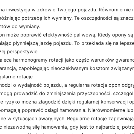
na inwestycja w zdrowie Twojego pojazdu. Równomiernie r
óźniając potrzebę ich wymiany. Te oszczędności są znacz
ntów do wymiany.
n może poprawić efektywność paliwową. Kiedy opony są 
niając płynniejszą jazdę pojazdu. To przekłada się na lepsz
zej perspektywie.
aleca harmonogramy rotacji jako część warunków gwarancj
warancją, zapobiegając nieoczekiwanym kosztom związany
ularne rotacje
chodzi o wydajność pojazdu, a regularna rotacja opon odgr
gą prowadzić do zmniejszenia przyczepności, szczególni
e ryzyko można złagodzić dzięki regularnej konserwacji o
pomagają poprawić osiągi hamowania. Nierównomierne lub
e w sytuacjach awaryjnych. Regularne rotacje zapewniają
 niezawodną siłę hamowania, gdy jest to najbardziej potr