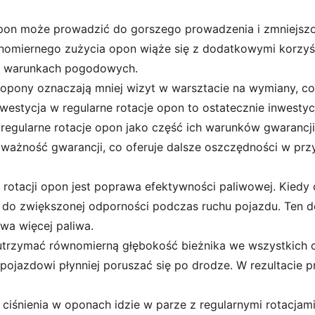
opon może prowadzić do gorszego prowadzenia i zmniejsz
nomiernego zużycia opon wiąże się z dodatkowymi korzyś
ch warunkach pogodowych.
opony oznaczają mniej wizyt w warsztacie na wymiany, co
nwestycja w regularne rotacje opon to ostatecznie inwesty
regularne rotacje opon jako część ich warunków gwarancji
ażność gwarancji, co oferuje dalsze oszczędności w przy
j rotacji opon jest poprawa efektywności paliwowej. Kiedy
o zwiększonej odporności podczas ruchu pojazdu. Ten do
ywa więcej paliwa.
utrzymać równomierną głębokość bieżnika we wszystkich c
 pojazdowi płynniej poruszać się po drodze. W rezultaci
iśnienia w oponach idzie w parze z regularnymi rotacjam