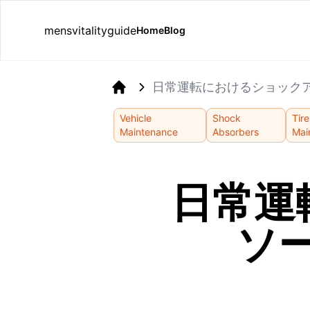
mensvitalityguide
Home
Blog
日常運転におけるショック
Home
Vehicle
Shock
Tire
Maintenance
Absorbers
Mai
日常運
ソ