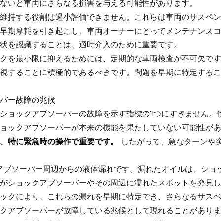
ないと車両にさらなる損害を与える可能性があります。
維持する役割は過小評価できません。これらは車両のサスペン
早期摩耗を引き起こし、車両オーナーにとってメンテナンスコ
状を認識することは、適時介入のために重要です。
クを最小限に抑えるためには、定期的な車両検査が不可欠です
視することに積極的であるべきです。問題を早期に特定するこ
バー故障の兆候
ショックアブソーバーの故障を示す指標の1つにすぎません。
ョックアブソーバーが本来の機能を果たしていない可能性があ
、特に緊急時の操作で重要です。
したがって、急なターンや
アブソーバー周辺からの液体漏れです。漏れたオイルは、ショ
がショックアブソーバーやその周辺に濡れたスポットを発見し
ックにより、これらの漏れを早期に特定でき、さらなるサスペ
クアブソーバーが故障している兆候として現れることがありま