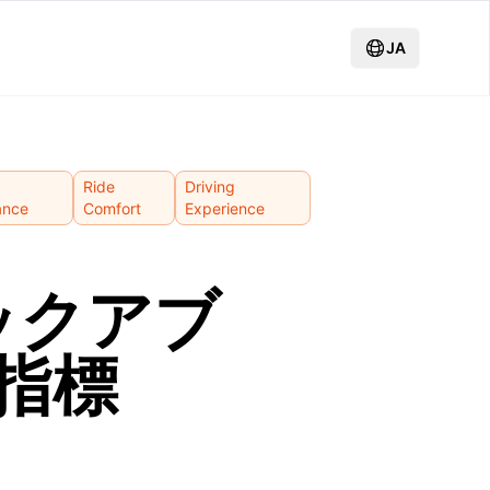
JA
Ride
Driving
ance
Comfort
Experience
ックアブ
指標