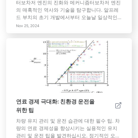
터보차저 엔진의 진화와 메커니즘터보차저 엔진
의 매혹적인 역사와 기술을 탐구합니다. 알프레
드 부치의 초기 개발에서부터 오늘날 일상적인
차량에서의 현대적 응용에 이르기까지. 터보차저
Nov 25, 2024
가 배기 가스 에너지를 활용하여 엔진 크기를 늘
리지 않고도 출력 성능을 향상시키는 방법을 배
웁니다. 향상된 연료 경제성과 배기 가스 감소를
포함한 터보차저 엔진의 중요한 이점을 발견하
고, 터보 레이그와 열 관리의 도전 과제를 살펴봅
니다. 미래를 바라보며, 혼합 및 전기 자동차의
변화하는 환경 속에서 터보차징의 지속적인 혁
신과 역할을 파고듭니다. 이 포괄적인 가이드는
생태를 고려한 소비자와 자동차 애호가 모두에
게 필수적인 터보차저 기술의 이점과 도전 과제
연료 경제 극대화: 친환경 운전을
를 강조합니다.
위한 팁
차량 유지 관리 및 운전 습관에 대한 필수 팁. 차
량의 연료 경제성을 향상시키는 실용적인 유지
관리 및 운전 팁을 발견하십시오. 정기적인 오일