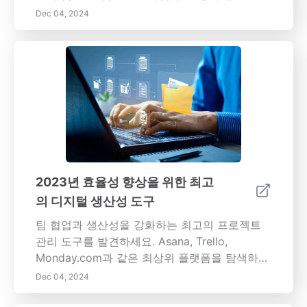
교환 및 타이어 압력 점검을 보장하는 것부터 친
Dec 04, 2024
환경 운전 습관을 채택하는 것까지, 우리의 가이
드는 효율성을 향상시키고 연료 비용을 줄이는
데 필요한 모든 정보를 제공합니다. 엔진 성능 모
니터링의 중요성과 차량 무게 및 공기 저항이 연
료 소비에 미치는 영향을 알아보십시오. 최적의
경로를 계획하고, 날씨 조건을 고려하고, 더 스마
트한 운전 경험을 위해 기술을 활용하세요. 대중
교통, 카풀, 자전거 등 대체 교통 수단을 탐색하
여 탄소 발자국을 추가로 줄이십시오. 우리의 통
찰력을 따르면 주유소에서 비용을 절감할 뿐만
2023년 효율성 향상을 위한 최고
아니라 보다 지속 가능한 환경에 기여할 수 있습
의 디지털 생산성 도구
니다.
팀 협업과 생산성을 강화하는 최고의 프로젝트
관리 도구를 발견하세요. Asana, Trello,
Monday.com과 같은 최상위 플랫폼을 탐색하여
작업을 간소화하고 팀 내 커뮤니케이션을 촉진
Dec 04, 2024
하도록 설계되었습니다. 강력한 커뮤니케이션 솔