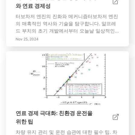
와 연료 경제성
터보차저 엔진의 진화와 메커니즘터보차저 엔진
의 매혹적인 역사와 기술을 탐구합니다. 알프레
드 부치의 초기 개발에서부터 오늘날 일상적인
차량에서의 현대적 응용에 이르기까지. 터보차저
Nov 25, 2024
가 배기 가스 에너지를 활용하여 엔진 크기를 늘
리지 않고도 출력 성능을 향상시키는 방법을 배
웁니다. 향상된 연료 경제성과 배기 가스 감소를
포함한 터보차저 엔진의 중요한 이점을 발견하
고, 터보 레이그와 열 관리의 도전 과제를 살펴봅
니다. 미래를 바라보며, 혼합 및 전기 자동차의
변화하는 환경 속에서 터보차징의 지속적인 혁
신과 역할을 파고듭니다. 이 포괄적인 가이드는
생태를 고려한 소비자와 자동차 애호가 모두에
게 필수적인 터보차저 기술의 이점과 도전 과제
연료 경제 극대화: 친환경 운전을
를 강조합니다.
위한 팁
차량 유지 관리 및 운전 습관에 대한 필수 팁. 차