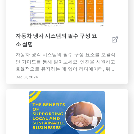
가이드를 보려면 전체 기사를 읽어보세요.
리, 의사 결정, 스트레스 감소, 직업 개발, 목표 설
정 내용 개요: 아이젠하워 매트릭스를 통해 효과
적인 시간 관리의 잠재력을 발휘해주세요! 이 유
명한 도구는 작업을 네 가지 주요 사분면— 긴급
하고 중요한 작업, 중요하지만 긴급하지 않은 작
자동차 냉각 시스템의 필수 구성 요
업, 긴급하지만 중요하지 않은 작업, 그리고 긴급
소 설명
하지도 중요하지도 않은 작업으로 분류하는 데
도움을 줍니다. 작업의 우선 순위를 정하는 방법
자동차 냉각 시스템의 필수 구성 요소를 포괄적
을 이해함으로써 생산성을 높이고 스트레스를
인 가이드를 통해 알아보세요. 엔진을 시원하고
최소화할 수 있습니다. 명확한 목표 및 기한 설
효율적으로 유지하는 데 있어 라디에이터, 워터
정, 시간 차단 기술 활용 및 전략 지속 검토를 포
펌프, 서모스탯, 호스의 중요한 역할에 대해 배워
Dec 31, 2024
함하여 매트릭스를 일상 생활에 도입하는 실용
보세요. 과열 및 엔진 손상을 방지하기 위한 냉각
적인 단계를 탐색해 보세요. 효율적인 의사 결정
제 세척 및 점검을 포함한 정기적인 유지보수의
및 개인 책임에 대한 귀중한 통찰력을 얻을 수 있
중요성을 알아보세요. 다양한 유형의 냉각제, 잠
습니다. 바쁜 직장인이나 개인 작업을 더 잘 관리
재적인 고장의 징후 및 실용적인 유지보수 팁으
하고자 하는 경우에도 아이젠하워 매트릭스는
로 깊이 들어가 보세요. 자동차 애호가든 차량 소
목표를 달성하고 전반적인 효율성을 향상시킬
유자든, 이 기사는 차량 냉각 시스템의 수명과 신
수 있는 체계적인 접근 방식을 제공합니다. 압도
뢰성을 보장하는 데 도움이 되는 귀중한 통찰력
당하는 느낌을 떨쳐내고 성공을 향한 체계적인
을 제공합니다.