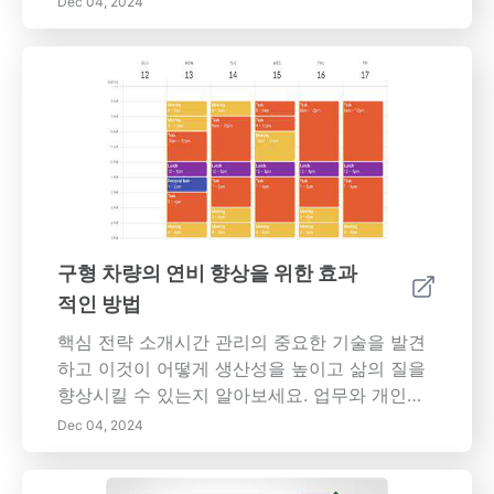
Dec 04, 2024
진이 효율적으로 작동하도록 유지하기 위한 시
기적절한 오일 교환, 타이어 압력 점검 및 공기
필터 교체의 중요성을 알아보세요. 효과적인 연
료 시스템 청소가 성능을 방해하는 침전물을 방
지할 수 있는 방법과 연료 소비를 줄이는 데 있어
운전 스타일의 역할을 배우십시오. 매끄러운 주
행 기술을 채택하고, 무게를 최소화하며, 연료 유
형을 이해하는 것은 상당한 절약과 더 건강한 차
량으로 이어질 수 있습니다. 과도한 무게가 연료
경제성에 미치는 영향과 최신 기술 업그레이드
구형 차량의 연비 향상을 위한 효과
의 이점에 대해 설명하는 이 종합 가이드는 모든
적인 방법
운전자를 위한 실용적인 팁을 제공합니다. 오늘
귀하의 차량의 내구성과 효율성에 투자하십시오.
핵심 전략 소개시간 관리의 중요한 기술을 발견
최적의 유지 관리 방법을 받아들이고 연료 경제
하고 이것이 어떻게 생산성을 높이고 삶의 질을
성을 개선하여 비용 효율적이고 환경 친화적인
향상시킬 수 있는지 알아보세요. 업무와 개인적
운전 경험을 즐기십시오.
인 약속 사이의 균형을 찾는 데 도움이 되는 전략
Dec 04, 2024
을 배우고, 구형 차량의 연비 문제도 다뤄보세요.
당신이 배울 내용- 시간 관리 이해하기: 작업의