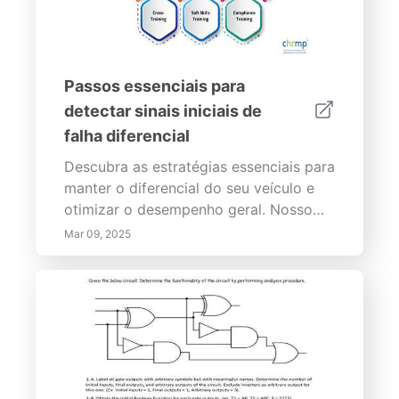
Passos essenciais para
detectar sinais iniciais de
falha diferencial
Descubra as estratégias essenciais para
manter o diferencial do seu veículo e
otimizar o desempenho geral. Nosso
artigo detalhado aborda técnicas de
Mar 09, 2025
inspeção regular, a importância da
manutenção de fluidos, o papel dos
diagnósticos e a análise do desgaste
dos pneus. Aprenda a reconhecer os
sinais iniciais de problemas no
diferencial, a implementar uma
monitorização eficaz de vibrações e