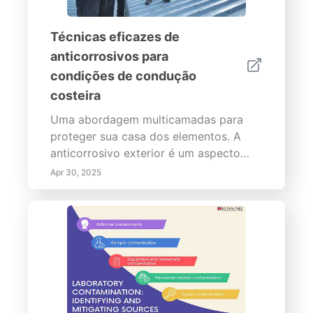
Técnicas eficazes de
anticorrosivos para
condições de condução
costeira
Uma abordagem multicamadas para
proteger sua casa dos elementos. A
anticorrosivo exterior é um aspecto
crucial da manutenção de residências,
Apr 30, 2025
protegendo sua propriedade dos
efeitos nocivos da corrosão. Esta
abordagem multicamadas...