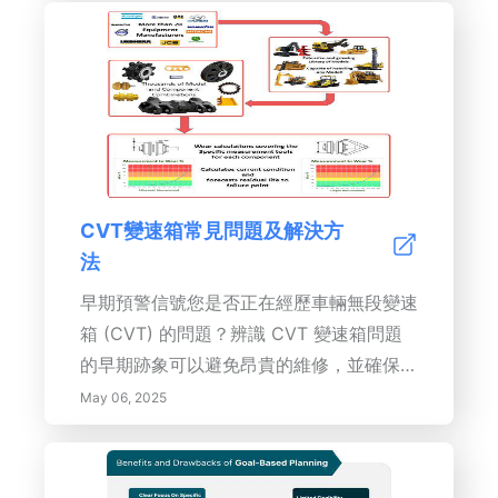
CVT變速箱常見問題及解決方
法
早期預警信號您是否正在經歷車輛無段變速
箱 (CVT) 的問題？辨識 CVT 變速箱問題
的早期跡象可以避免昂貴的維修，並確保您
的車輛...
May 06, 2025