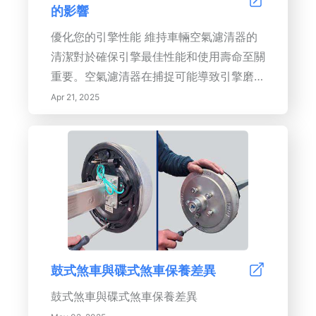
的影響
優化您的引擎性能 維持車輛空氣濾清器的
清潔對於確保引擎最佳性能和使用壽命至關
重要。空氣濾清器在捕捉可能導致引擎磨損
的灰塵、碎屑和污染物方面發揮著至關重要
Apr 21, 2025
的作用。
鼓式煞車與碟式煞車保養差異
鼓式煞車與碟式煞車保養差異