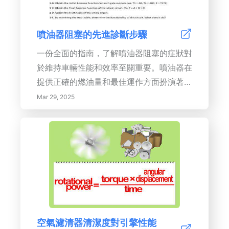
傳輸系統免受意外故障的影響，並提升整體
性能。保持對行業趨勢和合規標準的關注，
噴油器阻塞的先進診斷步驟
以維持競爭優勢。
一份全面的指南，了解噴油器阻塞的症狀對
於維持車輛性能和效率至關重要。噴油器在
提供正確的燃油量和最佳運作方面扮演著至
關重要的角色。
Mar 29, 2025
空氣濾清器清潔度對引擎性能