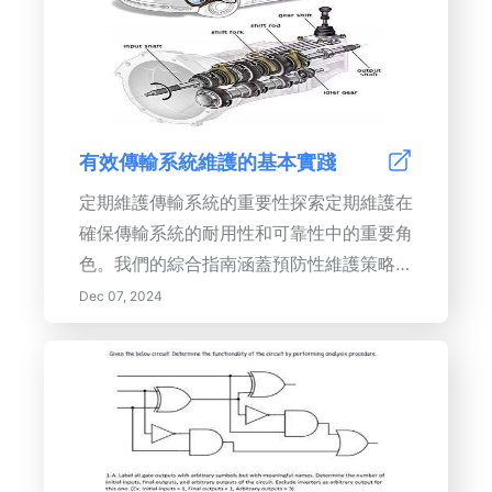
案以及專業安裝的重要性。通過對懸吊系統
的明智選擇提升您的駕駛體驗並延長SUV
的使用壽命。非常適合希望優化車輛性能的
SUV車主。
有效傳輸系統維護的基本實踐
定期維護傳輸系統的重要性探索定期維護在
確保傳輸系統的耐用性和可靠性中的重要角
色。我們的綜合指南涵蓋預防性維護策略、
創新監測技術的整合以及員工培訓的重要
Dec 07, 2024
性。探索設備護理的最佳實踐，包括例行檢
查和適當的文檔，以提高運營效率和安全
性。我們深入研究了預測性維護和物聯網等
現代解決方案，展示這些方法如何優化資源
配置並降低成本。通過採用系統的維護計劃
並通過反饋建立持續改進，組織可以保護其