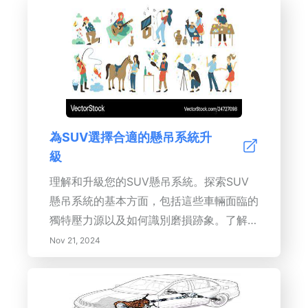
為SUV選擇合適的懸吊系統升
級
理解和升級您的SUV懸吊系統。探索SUV
懸吊系統的基本方面，包括這些車輛面臨的
獨特壓力源以及如何識別磨損跡象。了解不
同的懸吊類型，如彈簧、葉片彈簧和氣懸
Nov 21, 2024
吊，並發現升級系統以提高性能、舒適度和
越野能力的好處。本綜合指南涵蓋了懸吊壓
力的症狀、根據駕駛習慣識別合適的升級方