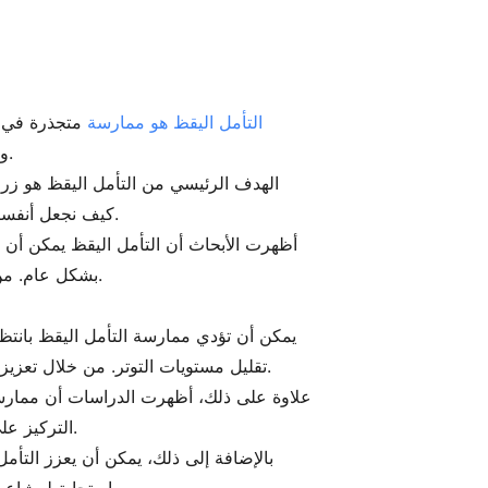
التأمل اليقظ هو ممارسة
متجذرة في ال
والخروج دون حكم. تشجع هذه الممارسة البسيطة ولكن العميقة على اتصال أكبر بتجاربنا الداخلية والعالم من حولنا.
الهدف الرئيسي من التأمل اليقظ هو زراع
كيف نجعل أنفسنا مرتكزين ونطور فهمًا أعمق لأفكارنا ومشاعرنا. يمكن أن تؤدي هذه الممارسة إلى طريقة حياة أكثر توازنًا وهدوءًا.
أظهرت الأبحاث أن التأمل اليقظ يمكن أن يك
بشكل عام. من خلال تخصيص بضع دقائق يوميًا لهذه الممارسة، يمكن للأفراد تجربة تغييرات جذرية في عقلهم ومرونة عواطفهم.
يمكن أن تؤدي ممارسة التأمل اليقظ بانتظا
تقليل مستويات التوتر. من خلال تعزيز الاسترخاء وخلق شعور بالهدوء، يمكن أن يساعد التأمل اليقظ الأفراد في إدارة ضغوط الحياة اليومية بشكل أفضل.
علاوة على ذلك، أظهرت الدراسات أن ممارسات
التركيز على اللحظة الحالية، غالبًا ما يجدون أنه يصبح من الأسهل الانخراط في المهام، مما يؤدي إلى تحسين الإنتاجية والإبداع.
بالإضافة إلى ذلك، يمكن أن يعزز التأ