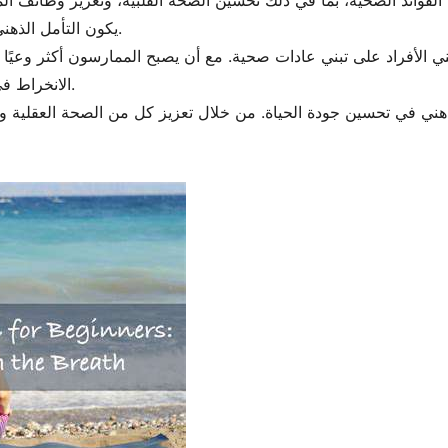
الفوائد الصحية، بما في ذلك تحسين الصحة القلبية، وتعزيز وظائف الم
يكون التأمل الذهني نهجًا استباقيًا للحفاظ على نمط حياة صحي.
هني الأفراد على تبني عادات صحية. مع أن يصبح الممارسون أكثر وعيً
الانخراط في النشاط البدني واتخاذ خيارات غذائية مغذية.
لذهني في تحسين جودة الحياة. من خلال تعزيز كل من الصحة العقلية و