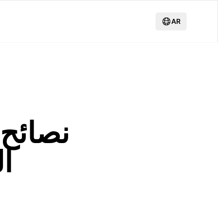
AR
نصائح 
ال