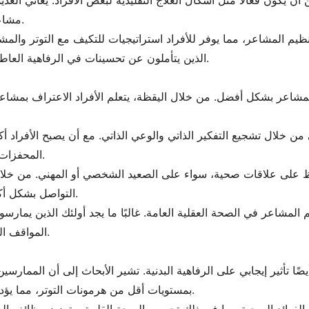
ن أن يكون فعالًا مثل أشكال العلاج التقليدية لبعض الأفراد. يعاني 
مشاعر القلق والاكتئاب بعد الالتزام بروتين التأمل.
يم المشاعر، مما يوفر للأفراد استراتيجيات للتكيف مع التوتر والمشاعر ا
الذين يتأملون عن تحسينات في الرفاهية العاطفية والقدرة على التحمل ضد مصاعب الحياة.
لمشاعر بشكل أفضل. من خلال اليقظة، يتعلم الأفراد الاعتراف بمشاع
 من خلال تشجيع التفكير الذاتي والوعي الذاتي. مع أن يصبح الأفراد 
المحفزات والأنماط التي تشكل ردود أفعالهم العاطفية.
حفاظ على علاقات صحية، سواء على الصعيد الشخصي أو المهني. من خلا
التواصل بشكل أكثر وضوحًا وتعاطفًا، مما يسهل حل النزاعات.
لمشاعر في الصحة العقلية العامة. غالبًا ما يجد أولئك الذين يمارسو
المواقف الصعبة، مما يؤدي إلى حياة أكثر توازنًا وإرضاءً.
بمستويات أقل من هرمونات التوتر، مما يؤدي إلى استجابات فسيولوجية أقل تحت التوتر.