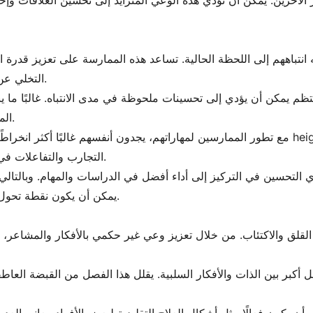
يه انتباههم إلى اللحظة الحالية. تساعد هذه الممارسة على تعزيز قد
التخلي عن المشتتات والحفاظ على نقطة تركيز واحدة.
ظم يمكن أن يؤدي إلى تحسينات ملحوظة في مدى الانتباه. غالبًا ما ي
المهام لفترات أطول دون تجربة الإرهاق العقلي.
مع تطور الممارسين لمهاراتهم، يجدون أنفسهم غالبًا أكثر انخراطًا في الأنشطة اليومية. تع
التجارب والتفاعلات في السياقات الشخصية والمهنية على حد سواء.
 التحسين في التركيز إلى أداء أفضل في الدراسات والمهام. وبالتالي،
يمكن أن يكون نقطة تحول لأي شخص يتطلع إلى تعزيز وضوحه العقلي.
قلق والاكتئاب. من خلال تعزيز وعي غير حكمي بالأفكار والمشاعر، يت
بر بين الذات والأفكار السلبية. يقلل هذا الفصل من القبضة العاطفي