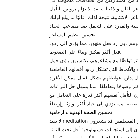
العديد من المشاركين من انخفاضات ملحوظة في
لاكتئابية. نتيجة لذلك، غالبًا ما يبلغ أولئك
تحسين تنظيم المشاعر
رهم دون رد فعل متهور، مما يؤدي إلى ردود
فعل أكثر تفكيرًا وبناءً على الضغوط.
أكثر توافقًا مع مشاعرهم، يكتسبون رؤى حول
ل إدارة عواطفهم بشكل فعال، يمكن للأفراد
ن التأمل أنفسهم أكثر قدرة على التعامل مع
تحسين الصحة البدنية والرفاهية
لا تفيد meditation الذهني الصحة العقلية فحسب، بل لها أيضًا تأثير إيجابي على الرفاهية البدنية. تشير الأبحاث إلى أن الممارسين المنتظمين قد يشعرون