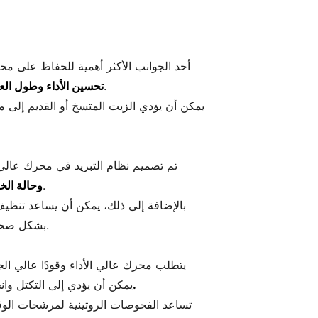
أحد الجوانب الأكثر أهمية للحفاظ على محر
من الضروري اتباع توصيات الشركة المصنعة بشأن لزوجة الزيت وتواتر تغييرات الزيت.
تحسين الأداء وطول ال
يمكن أن يؤدي الزيت المتسخ أو القديم إلى 
تم تصميم نظام التبريد في محرك عالي 
إن إهمال هذا النظام يمكن أن يؤدي إلى فشل كارثي للمحرك.
وحالة الخ
بالإضافة إلى ذلك، يمكن أن يساعد تنظيف
بشكل صحيح هو أيضًا أمر حيوي، حيث أن ذلك يساعد في الحفاظ على درجة الحرارة اللازمة أثناء ظروف القيادة عالية الأداء.
يتطلب محرك عالي الأداء وقودًا عالي ا
يمكن أن يساعد الاستثمار في منظف نظام الوقود في الحفاظ على نظافة الحقن وتحسين كفاءة الوقود.
يمكن أن يؤدي إلى التكتل وان
تساعد الفحوصات الروتينية لمرشحات الوقود