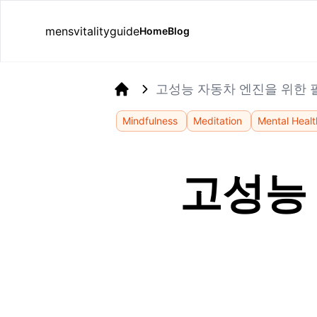
mensvitalityguide
Home
Blog
고성능 자동차 엔진을 위한 
Home
Mindfulness
Meditation
Mental Healt
고성능