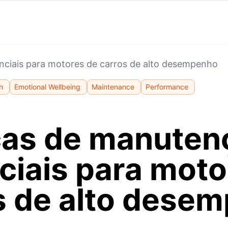
ciais para motores de carros de alto desempenho
h
Emotional Wellbeing
Maintenance
Performance
cas de manuten
ciais para moto
s de alto dese