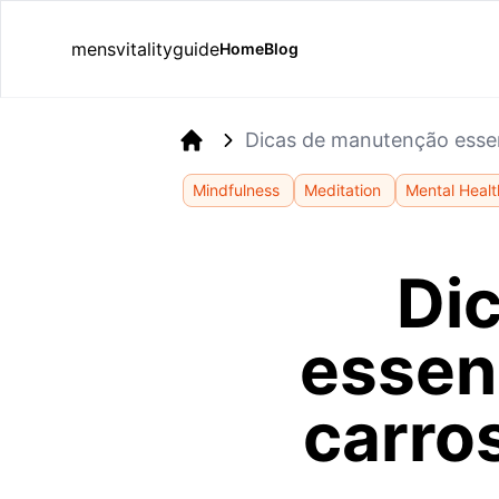
mensvitalityguide
Home
Blog
Dicas de manutenção essen
Home
Mindfulness
Meditation
Mental Healt
Di
essen
carro