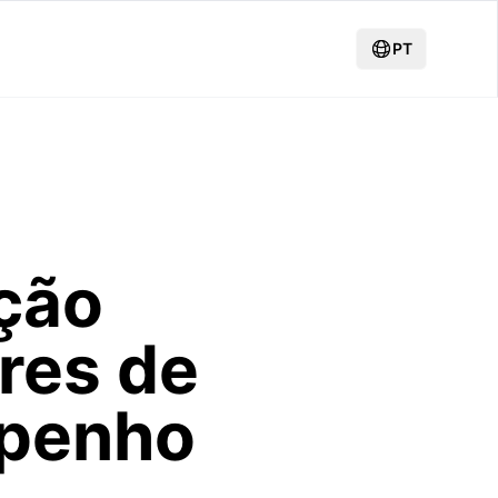
PT
ção
res de
mpenho