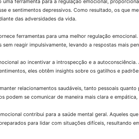
 uma ferramenta para a regulação emocional, proporcionan
esse e sentimentos depressivos. Como resultado, os que m
diante das adversidades da vida.
ornece ferramentas para uma melhor regulação emocional. 
sem reagir impulsivamente, levando a respostas mais pens
emocional ao incentivar a introspecção e a autoconsciência.
ntimentos, eles obtêm insights sobre os gatilhos e padrõ
 manter relacionamentos saudáveis, tanto pessoais quanto p
uos podem se comunicar de maneira mais clara e empática,
emocional contribui para a saúde mental geral. Aqueles qu
eparados para lidar com situações difíceis, resultando em