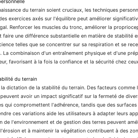
personnelle
issance du terrain soient cruciaux, les techniques personne
des exercices axés sur l'équilibre peut améliorer significati
gal. Renforcer les muscles du tronc, améliorer la propriocept
aire une différence substantielle en matière de stabilité en
ience telles que se concentrer sur sa respiration et se rec
es. La combinaison d'un entraînement physique et d'une prép
eur, favorisant à la fois la confiance et la sécurité chez ce
bilité du terrain
la dictation de la stabilité du terrain. Des facteurs comme 
peuvent avoir un impact significatif sur la fermeté de dive
es qui compromettent l'adhérence, tandis que des surfaces
e ces variations aide les utilisateurs à adapter leurs appr
 de l'environnement et de gestion des terres peuvent amélior
e l'érosion et à maintenir la végétation contribuent à des zo