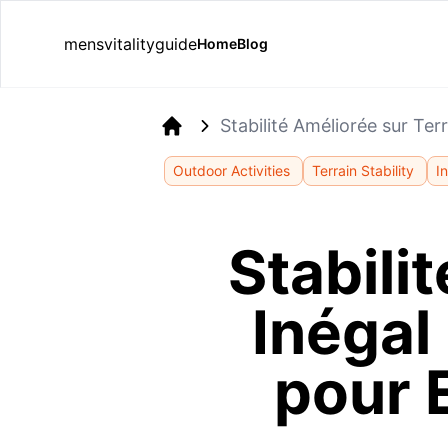
mensvitalityguide
Home
Blog
Stabilité Améliorée sur Te
Home
Outdoor Activities
Terrain Stability
I
Stabili
Inégal
pour 