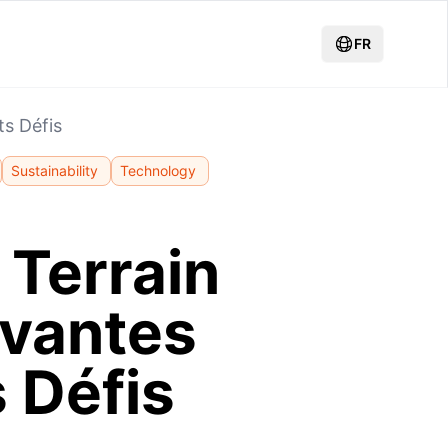
FR
ts Défis
Sustainability
Technology
 Terrain
ovantes
 Défis