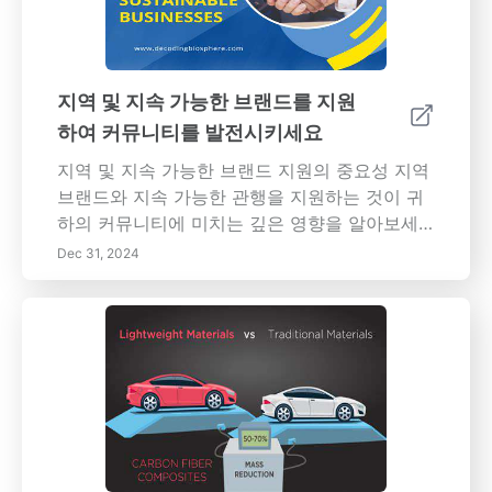
이는 데 도움이 됩니다. 주요 섹션: - 조기 누수
탐지의 중요성: 구조물 손상, 곰팡이 위험 및 자
원 낭비를 포함한 누수를 방치했을 때의 결과를
알아보세요. - 조기 누수 탐지를 위한 기술적 해
지역 및 지속 가능한 브랜드를 지원
결책: 스마트 미터, 음향 센서 및 적외선 열화상
하여 커뮤니티를 발전시키세요
을 신속하고 효과적으로 누수를 식별하기 위한
혁신적인 도구로 탐색하세요. - 정기적인 유지
지역 및 지속 가능한 브랜드 지원의 중요성 지역
관리 및 검사: 누수가 악화되기 전에 발견하고 해
브랜드와 지속 가능한 관행을 지원하는 것이 귀
결하기 위해 일상 점검 및 선제적 유지 관리의 중
하의 커뮤니티에 미치는 깊은 영향을 알아보세
요성을 이해하세요. - 주택 소유자 및 건물 거주
요. 지역에서 쇼핑을 선택함으로써 경제 성장에
Dec 31, 2024
자 교육: 개인에게 누수 징후 및 신속한 보고의
기여하고, 커뮤니티 간의 유대감을 증진시키며,
중요성을 이해시켜 누수 예방을 위한 근면한 문
환경 친화적인 관행을 촉진할 수 있습니다. 지역
화 조성을 촉진하세요. - 조기 누수 식별 기술: 고
기업은 이윤을 지역 경제에 재투자하여 일자리
급 도구와 교육을 활용하여 누수 탐지 노력을 강
를 창출하고 상업을 자극합니다. 그들은 지역 문
화하고 효과적인 검사 절차를 개발하세요. - 비
화, 장인 정신 및 지속 가능성 노력의 반영된 독
상 대비 및 대응: 누수 비상 사태 발생 시 신속한
특하고 고품질의 제품을 제공합니다. 환경 친화
조치를 보장하기 위한 포괄적인 계획 및 교육 프
적인 재료를 우선시하고 운송 배출량을 줄이며
로그램을 수립하세요. 조기 누수 탐지 및 관리를
녹지 공간을 보호하는 것을 목표로 하는 지역 브
우선시함으로써, 자산 소유자는 투자 보호, 거주
랜드를 선택할 때의 환경 이점을 탐구하세요. 이