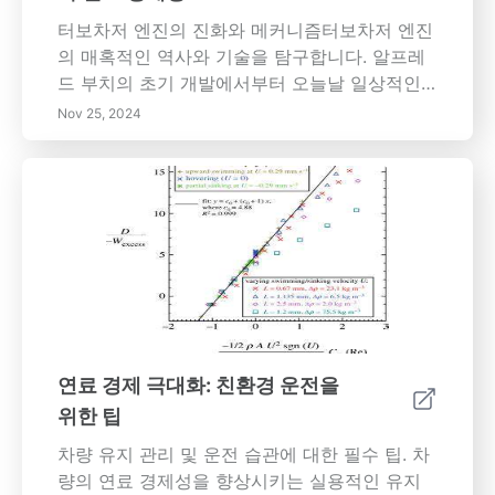
적인 만족과 직업적인 효과성을 동시에 보장하
세요.
터보차저 엔진의 진화와 메커니즘터보차저 엔진
의 매혹적인 역사와 기술을 탐구합니다. 알프레
드 부치의 초기 개발에서부터 오늘날 일상적인
차량에서의 현대적 응용에 이르기까지. 터보차저
Nov 25, 2024
가 배기 가스 에너지를 활용하여 엔진 크기를 늘
리지 않고도 출력 성능을 향상시키는 방법을 배
웁니다. 향상된 연료 경제성과 배기 가스 감소를
포함한 터보차저 엔진의 중요한 이점을 발견하
고, 터보 레이그와 열 관리의 도전 과제를 살펴봅
니다. 미래를 바라보며, 혼합 및 전기 자동차의
변화하는 환경 속에서 터보차징의 지속적인 혁
신과 역할을 파고듭니다. 이 포괄적인 가이드는
생태를 고려한 소비자와 자동차 애호가 모두에
게 필수적인 터보차저 기술의 이점과 도전 과제
연료 경제 극대화: 친환경 운전을
를 강조합니다.
위한 팁
차량 유지 관리 및 운전 습관에 대한 필수 팁. 차
량의 연료 경제성을 향상시키는 실용적인 유지