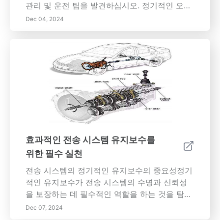
관리 및 운전 팁을 발견하십시오. 정기적인 오일
교환 및 타이어 압력 점검을 보장하는 것부터 친
Dec 04, 2024
환경 운전 습관을 채택하는 것까지, 우리의 가이
드는 효율성을 향상시키고 연료 비용을 줄이는
데 필요한 모든 정보를 제공합니다. 엔진 성능 모
니터링의 중요성과 차량 무게 및 공기 저항이 연
료 소비에 미치는 영향을 알아보십시오. 최적의
경로를 계획하고, 날씨 조건을 고려하고, 더 스마
트한 운전 경험을 위해 기술을 활용하세요. 대중
교통, 카풀, 자전거 등 대체 교통 수단을 탐색하
여 탄소 발자국을 추가로 줄이십시오. 우리의 통
찰력을 따르면 주유소에서 비용을 절감할 뿐만
효과적인 전송 시스템 유지보수를
아니라 보다 지속 가능한 환경에 기여할 수 있습
위한 필수 실천
니다.
전송 시스템의 정기적인 유지보수의 중요성정기
적인 유지보수가 전송 시스템의 수명과 신뢰성
을 보장하는 데 필수적인 역할을 하는 것을 탐구
합니다. 우리의 종합 가이드는 예방 유지보수 전
Dec 07, 2024
략, 혁신적인 모니터링 기술의 통합 및 직원 교육