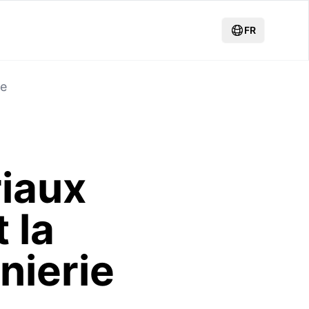
FR
ée
iaux
 la
nierie