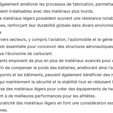
t également améliorer les processus de fabrication, permett
ient irréalisables avec des matériaux plus lourds.
s matériaux légers possèdent souvent une résistance notabl
s, renforçant leur durabilité globale dans divers environn
e
rs secteurs, y compris l'aviation, l'automobile et le génie ci
st essentielle pour concevoir des structures aéronautiques à
ive l'économie de carburant.
icants emploient de plus en plus de matériaux avancés pour
fin de compenser le poids des batteries, améliorant ainsi l
es ponts et les bâtiments, peuvent également bénéficier des
i maintiennent la sécurité et la stabilité tout en réduisant l
tilise des matériaux légers pour créer des équipements de h
ent à de meilleures performances pour les athlètes.
praticité des matériaux légers en font une considération esse
nes.