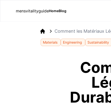
mensvitalityguide
Home
Blog
Comment les Matériaux Lége
Home
Materials
Engineering
Sustainability
Com
Lé
Durab