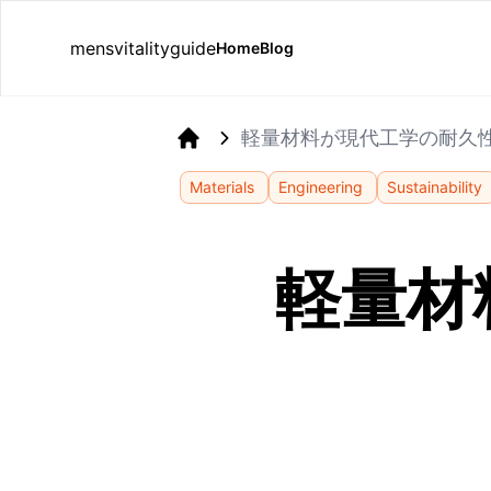
mensvitalityguide
Home
Blog
軽量材料が現代工学の耐久
Home
Materials
Engineering
Sustainability
軽量材