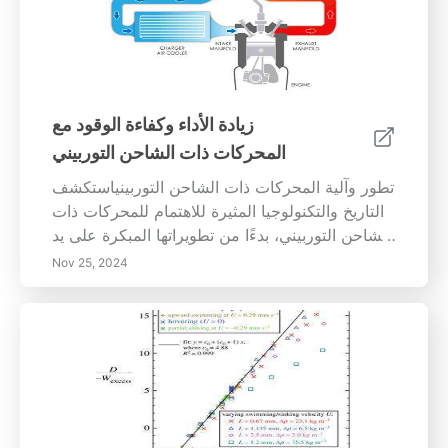
زيادة الأداء وكفاءة الوقود مع
المحركات ذات الشاحن التوربيني
تطور وآلية المحركات ذات الشاحن التوربينياستكشف
التاريخ والتكنولوجيا المثيرة للاهتمام للمحركات ذات
الشاحن التوربيني، بدءًا من تطويراتها المبكرة على يد
ألفريد بوخي إلى تطبيقاتها الحديثة في السيارات
Nov 25, 2024
اليومية. تعرف على كيفية تحسين الشاحن التوربيني
لكفاءة المحرك وأدائه من خلال استخدام طاقة غاز
العادم لتعزيز القوة دون زيادة حجم المحرك. اكتشف
المزايا الكبيرة لمحركات الشاحن التوربيني، بما في
ذلك تحسين استهلاك الوقود وتقليل الانبعاثات، مع
مواجهة تحديات تأخر الشاحن والحرارة. أثناء تطلعنا
إلى المستقبل، اغمر في الابتكارات المستمرة ودور