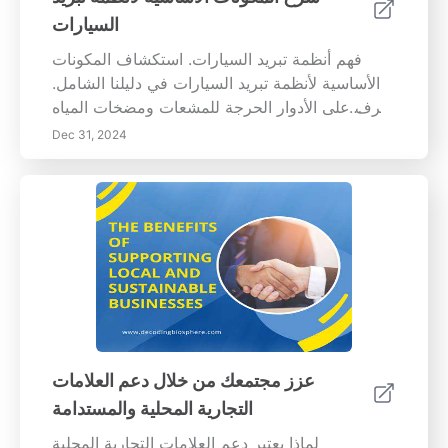
الوقود والمساهمة أيضًا في بيئة أكثر استدامة.
السيارات
فهم أنظمة تبريد السيارات. استكشاف المكونات
الأساسية لأنظمة تبريد السيارات في دليلنا الشامل.
تعرف على الأدوار الحرجة للمشعات ومضخات المياه
وأجهزة تنظيم الحرارة والخرطوم للحفاظ على برودة
Dec 31, 2024
محرك سيارتك وكفاءته. اكتشف أهمية الصيانة
الدورية، بما في ذلك تنظيف المبردات والفحص،
لتجنب ارتفاع درجة الحرارة وأضرار المحرك. تعمق
في الأنواع المختلفة من المبردات، وعلامات الأعطال
المحتملة، ونصائح الصيانة العملية. سواء كنت من
عشاق السيارات أو مالك مركبة، يقدم هذا المقال
رؤى قيمة لمساعدتك في ضمان طول عمر وموثوقية
نظام تبريد سيارتك.
عزز مجتمعك من خلال دعم العلامات
التجارية المحلية والمستدامة
لماذا يعتبر دعم العلامات التجارية المحلية