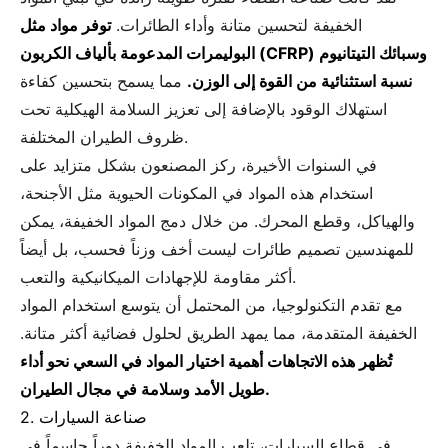
الخفيفة لتحسين متانة وأداء الطائرات.
توفر مواد مثل
البوليمرات المدعومة بألياف الكربون (CFRP) وسبائك التيتانيوم
نسبة استثنائية من القوة إلى الوزن.
مما يسمح بتحسين كفاءة
استهلاك الوقود بالإضافة إلى تعزيز السلامة الهيكلية تحت
ظروف الطيران المختلفة.
في السنوات الأخيرة، ركز المصنعون بشكل متزايد على
استخدام هذه المواد في المكونات الحيوية مثل الأجنحة،
والهياكل، وقطع المحرك. من خلال دمج المواد الخفيفة، يمكن
للمهندسين تصميم طائرات ليست أخف وزناً فحسب، بل أيضاً
أكثر مقاومة للإجهادات الميكانيكية والتعب.
مع تقدم التكنولوجيا، من المحتمل أن يتوسع استخدام المواد
الخفيفة المتقدمة، مما يمهد الطريق لحلول فضائية أكثر متانة.
تُظهر هذه الاتجاهات أهمية اختيار المواد في السعي نحو أداء
طويل الأمد وسلامة في مجال الطيران.
2. صناعة السيارات
في قطاع السيارات، تلعب المواد الخفيفة دوراً حاسماً في