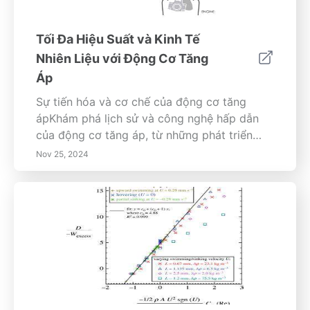
Tối Đa Hiệu Suất và Kinh Tế
Nhiên Liệu với Động Cơ Tăng
Áp
Sự tiến hóa và cơ chế của động cơ tăng
ápKhám phá lịch sử và công nghệ hấp dẫn
của động cơ tăng áp, từ những phát triển
đầu tiên của Alfred Buchi đến các ứng dụng
Nov 25, 2024
hiện đại trong những chiếc xe hàng ngày.
Hãy tìm hiểu cách tăng áp cải thiện hiệu quả
và hiệu suất động cơ bằng cách sử dụng
năng lượng từ khí thải để gia tăng công suất
mà không làm tăng kích thước động cơ.
Khám phá những lợi thế đáng kể của động
cơ tăng áp, bao gồm cải thiện kinh tế nhiên
liệu và giảm khí thải, bên cạnh những thách
thức như độ trễ tăng áp và quản lý nhiệt. Khi