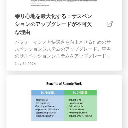
乗り心地を最大化する：サスペン
ションのアップグレードが不可欠
な理由
パフォーマンスと快適さを向上させるためのサ
スペンションシステムのアップグレード。車両
のサスペンションシステムをアップグレードす
る利点を探り、ハンドリング、安定性、乗り心
Nov 21, 2024
地を大幅に改善します。この包括的なガイドで
は、コーナリング性能の向上、より滑らかな乗
車体験、運転中の安全性の向上、および長期的
なコスト削減について説明します。カスタマイ
ズされたサスペンション設定がどうあなたの運
転体験を調整し、鋭いコーナーを曲がったり重
い荷物を牽引したりする際に、正確なステアリ
ングとより良いコントロールを可能にするのか
を学びましょう。高度なサスペンションコンポ