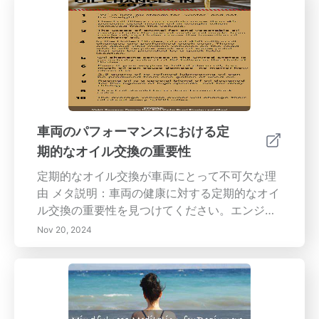
回転の利点について探ります。- タイヤ摩耗パ
ターンの理解 - 定期的な回転の経済的利点 - 適
切なメンテナンスを通じて安全性と快適性を向
上させる - タイヤ回転が車両性能と耐久性に与
える影響経済的かつ生態的な利点のためにタイ
ヤを最高の状態に保つ方法を学びましょう。
車両のパフォーマンスにおける定
期的なオイル交換の重要性
定期的なオイル交換が車両にとって不可欠な理
由 メタ説明：車両の健康に対する定期的なオイ
ル交換の重要性を見つけてください。エンジン
オイルがエンジンを潤滑、冷却、清掃し、損傷
Nov 20, 2024
を防ぎ、燃費を向上させる方法を学びます。エ
ンジン寿命を延ばし、中古車の価値を高めるメ
リットなどを、包括的なガイドで探求してくだ
さい。 内容概要：定期的なオイル交換は車両の
性能と寿命を維持するために不可欠です。エン