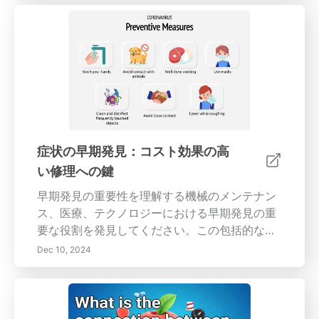
スタッフ教育の重要性を取り上げています。運
用効率と安全性を向上させるためのルーチン点
検や適切な文書化など、機器管理のベストプラ
クティスを発見してください。予測メンテナン
スやIoTなどの現代的なソリューションについて
詳しく調査し、これらのアプローチがリソース
の配分を最適化し、コストを削減する方法を示
します。体系的なメンテナンススケジュールを
採用し、フィードバックを通じて継続的な改善
症状の早期発見：コスト効果の高
を確立することで、組織は予期しない障害から
い修理への鍵
送信システムを保護し、全体的なパフォーマン
スを向上させることができます。業界の動向や
早期発見の重要性を理解する機械のメンテナン
コンプライアンス基準について情報を把握し、
ス、医療、テクノロジーにおける早期発見の重
競争力を維持してください。
要な役割を発見してください。この包括的なガ
イドでは、合併症を防ぎ、時間とお金を節約す
Dec 10, 2024
るために、症状を迅速に認識することの利点を
強調しています。積極的な問題解決を強化する
ための重要な監視システムの必要性、定期的な
メンテナンスの重要性、および特定された症状