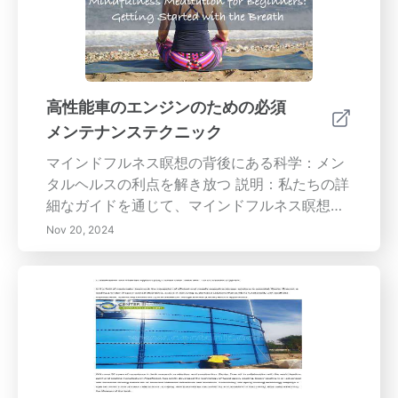
ジンオイルは、可動部品を潤滑し、摩擦を減ら
し、エンジンを冷却して過熱を防ぎます。オイ
ル交換を怠ると、エンジンの損傷、燃費の低
下、高額な修理が発生する可能性があります。
エンジンオイルを清潔に保つことで最適なパフ
高性能車のエンジンのための必須
ォーマンスが確保できるだけでなく、車を保護
メンテナンステクニック
し、中古車の価値を高めることができます。オ
イルをどれくらいの頻度で交換するべきか、オ
マインドフルネス瞑想の背後にある科学：メン
イル交換のサイン、DIYか専門家に依頼するか
タルヘルスの利点を解き放つ 説明：私たちの詳
を学びましょう。重要なメンテナンステクニッ
細なガイドを通じて、マインドフルネス瞑想の
クを使って、あなたの車両の健康を優先しまし
変革的な力を発見してください。この古代の実
Nov 20, 2024
ょう。
践がストレスや不安を減少させ、集中力と感情
調整を改善することによってメンタルウェルビ
ーイングをどのように高めるかを探ります。定
期的な瞑想の科学的利益と、身体的および精神
的健康へのポジティブな影響を学びましょう。
より豊かでバランスの取れた生活を育むための
マインドフルネスの旅に参加しましょう。