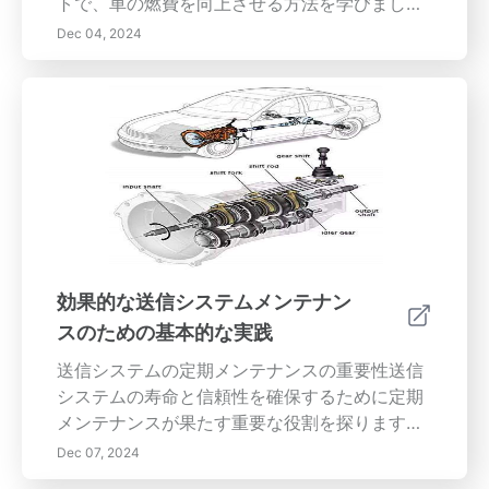
トで、車の燃費を向上させる方法を学びましょ
う。定期的なオイル交換やタイヤの空気圧チェ
Dec 04, 2024
ックを確実に行うことからエコドライブの習慣
を取り入れるまで、私たちのガイドは効率を改
善し、燃料コストを削減するために必要なすべ
ての情報を提供します。エンジンのパフォーマ
ンス監視の重要性や、車両の重量および空気抵
抗が燃料消費に与える影響を学びましょう。最
適なルートを計画し、天候を考慮し、よりスマ
ートな運転体験のためにテクノロジーを活用し
ます。公共交通機関、相乗り、自転車などの代
替輸送手段を探求し、さらにカーボンフットプ
効果的な送信システムメンテナン
リントを減らしてください。私たちの洞察に従
スのための基本的な実践
うことで、ガソリン代を節約するだけでなく、
より持続可能な環境に貢献することもできま
送信システムの定期メンテナンスの重要性送信
す。
システムの寿命と信頼性を確保するために定期
メンテナンスが果たす重要な役割を探ります。
私たちの包括的なガイドでは、予防的なメンテ
Dec 07, 2024
ナンス戦略、革新的な監視技術の統合、および