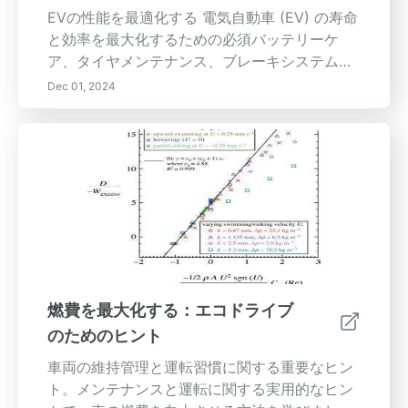
EVの性能を最適化する 電気自動車 (EV) の寿命
と効率を最大化するための必須バッテリーケ
ア、タイヤメンテナンス、ブレーキシステムの
維持管理、およびソフトウェア更新について学
Dec 01, 2024
びましょう。この包括的なガイドは、バッテリ
ー化学の複雑さ、最適な充電実践、定期的なメ
ンテナンスチェックの重要性を探ります。安全
性とパフォーマンスのためにタイヤを維持する
方法、ブレーキシステムコンポーネントを理解
し、問題の兆候を認識し、DIYメンテナンスル
ーチンを確立する方法を見つけましょう。ソフ
トウェア更新と診断ツールについての情報を維
持し、EVがスムーズに動作するようにしましょ
う。バッテリーの健康を定期的に監視し、専門
燃費を最大化する：エコドライブ
サービスを利用することで、高額な修理を防
のためのヒント
ぎ、信頼性のある運転体験を確保できます。知
識を高め、電気自動車を最高の状態に保ちまし
車両の維持管理と運転習慣に関する重要なヒン
ょう！
ト。メンテナンスと運転に関する実用的なヒン