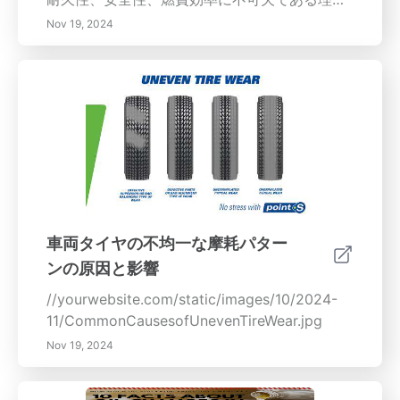
を発見してください。タイヤの摩耗パターン、
Nov 19, 2024
経済的利点、そしてタイヤを回転させることで
性能と快適性を改善できる方法について学びま
しょう。内容の概要：定期的なタイヤ回転は、
車両の健康を維持するために不可欠です。さま
ざまなタイヤ摩耗パターンを理解することで、
潜在的な問題を特定し、タイムリーな回転を計
画できます。不均一な摩耗は車両の性能と安全
性を損なう可能性があるため、定期的なメンテ
ナンスが重要です。タイヤを定期的に回転させ
ることで、タイヤの寿命を延ばし、燃費を改善
車両タイヤの不均一な摩耗パター
し、全体的な運転安全を向上させることができ
ンの原因と影響
ます。適切にメンテナンスされたタイヤは、牽
引力の損失と制動距離を減少させ、よりスムー
//yourwebsite.com/static/images/10/2024-
ズで安全な走行を提供します。定期的な回転は
11/CommonCausesofUnevenTireWear.jpg
交換費用を節約できる経済的な投資であるだけ
Nov 19, 2024
でなく、製造業者の保証条件を遵守することも
保証します。この包括的なガイドでは、タイヤ