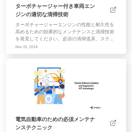
ーネントへの投資が燃費の改善と車両の再販価
ターボチャージャー付き車両エン
値の向上につながる方法を発見してください。
ジンの適切な清掃技術
パフォーマンスと快適さにおいて質の高いサス
ペンションのアップグレードが果たす重要な役
ターボチャージャーエンジンの性能と耐久性を
割を理解し、今日あなたの運転体験を変革しま
高めるための効果的なメンテナンスと清掃技術
しょう。
を発見してください。必須の清掃道具、ステッ
プバイステップのプロセス、一般的な間違いを
Nov 25, 2024
避ける方法について学びます。また、リモート
ワークの生産性への影響、コミュニケーション
を高めるための戦略、構造的な作業環境の確
立、明確な目標の設定を探ります。今日からエ
ンジン管理と作業習慣を最適化しましょう！
電気自動車のための必須メンテナ
ンステクニック