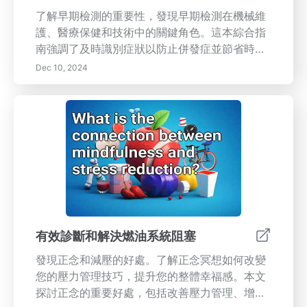
了解早期檢測的重要性，發現早期檢測在機械維
護、醫療保健和技術中的關鍵角色。這本綜合指
南強調了及時識別症狀以防止併發症並節省時間
和金錢的好處。了解增強主動問題解決的基本監
Dec 10, 2024
測系統的必要性、定期維護的重要性，以及對已
識別症狀的及時行動如何帶來經濟優勢。揭示需
要注意的常見警告信號和培養警覺文化的長期好
處。探索提高安全性與合規性的有效預防性維護
策略，同時與服務提供商建立長期關係。今天就
來改變您對維護和運營效率的看法！
有效診斷和解決燃油系統阻塞
發現正念和減壓的好處。了解正念冥想如何改變
您的壓力管理技巧，提升您的整體幸福感。本文
探討正念的重要好處，包括改善壓力管理、增加