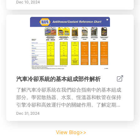
專注力和增強情緒調節。深入了解開始正念冥想
Dec 10, 2024
的實用技巧，包括建立專門的冥想空間和創建一
致的日常習慣。克服實踐中可能出現的常見挑
戰，並發現將正念融入日常生活的方法。增強知
識和工具，以培養更加平靜、更加專注的生活方
式。立即訪問我們以了解更多！
汽車冷卻系統的基本組成部件解析
了解汽車冷卻系統在我們綜合指南中的基本組成
部分。學習散熱器、水泵、恆溫器和軟管在保持
引擎冷卻和高效運行中的關鍵作用。了解定期維
護的重要性，包括冷卻液沖洗和檢查，以防止過
Dec 31, 2024
熱和引擎損壞。深入探討各種型號的冷卻液、潛
在故障的跡象和實用的維護技巧。無論您是汽車
View Blog>>
愛好者還是車主，本文均提供了寶貴的見解，幫