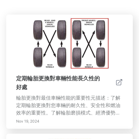
定期輪胎更換對車輛性能長久性的
好處
輪胎更換對最佳車輛性能的重要性元描述：了解
定期輪胎更換對您車輛的耐久性、安全性和燃油
效率的重要性。了解輪胎磨損模式、經濟優勢，
以及如何輪換輪胎可以改善性能和駕駛舒適性。
Nov 19, 2024
內容摘要：定期輪胎更換對於維護您車輛的健康
至關重要。了解不同的輪胎磨損模式有助於識別