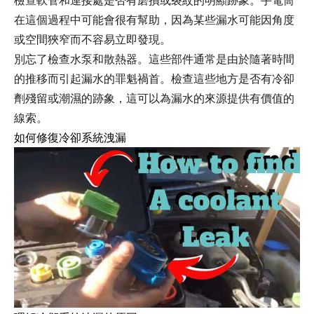
檢查軟管和連接處是否有磨損或裂紋的明顯跡象。手電筒
在這個過程中可能會很有幫助，因為某些漏水可能因角度
或空間狹窄而不容易立即發現。
別忘了檢查水泵和散熱器。這些部件通常是由於隨著時間
的推移而引起漏水的罪魁禍首。檢查這些地方是否有冷卻
劑殘留或潮濕的跡象，這可以為漏水的來源提供有價值的
線索。
如何修復冷卻系統洩漏