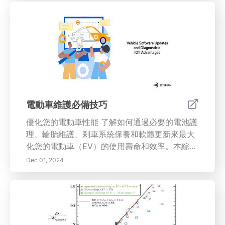
工作習慣！
電動車維護必備技巧
優化您的電動車性能 了解如何通過必要的電池護
理、輪胎維護、剎車系統保養和軟體更新來最大
化您的電動車（EV）的使用壽命和效率。本綜合
指南探討了電池化學的複雜性、最佳充電實踐以
Dec 01, 2024
及定期維護檢查的重要性。了解如何保持輪胎的
安全性和性能，理解剎車系統組件，識別問題跡
象，並建立DIY維護例程。保持對軟體更新和診
斷工具的了解，以保持您的電動車順利運行。定
期監測您的電池健康並利用專業服務可以防止昂