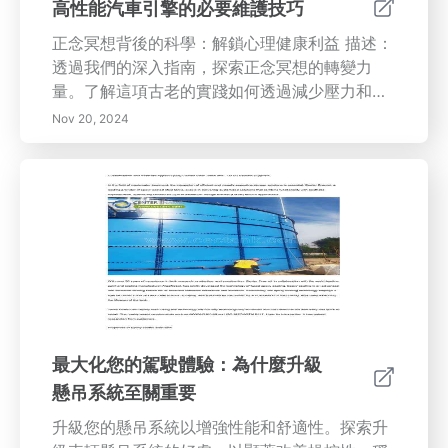
高性能汽車引擎的必要維護技巧
慮您車輛的健康。
正念冥想背後的科學：解鎖心理健康利益 描述：
透過我們的深入指南，探索正念冥想的轉變力
量。了解這項古老的實踐如何透過減少壓力和焦
慮、改善專注力和情緒調控來增進心理健康。學
Nov 20, 2024
習定期冥想的科學益處及其對身體和心理健康的
正面影響。和我們一起踏上培養正念之旅，過上
更豐富、更平衡的生活。
最大化您的駕駛體驗：為什麼升級
懸吊系統至關重要
升級您的懸吊系統以增強性能和舒適性。探索升