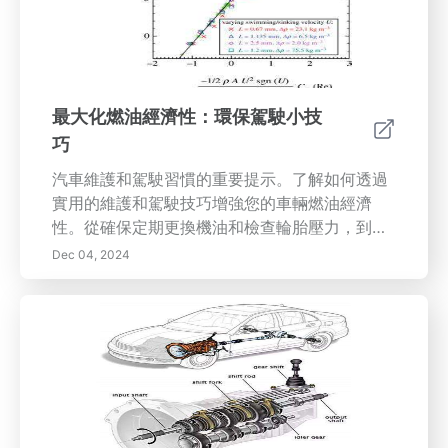
貴的維修並確保可靠的駕駛體驗。提升您的知
識，保持您的電動車處於最佳狀態！
最大化燃油經濟性：環保駕駛小技
巧
汽車維護和駕駛習慣的重要提示。了解如何透過
實用的維護和駕駛技巧增強您的車輛燃油經濟
性。從確保定期更換機油和檢查輪胎壓力，到採
用環保駕駛習慣，我們的指南提供了提升效率及
Dec 04, 2024
降低燃油成本所需的所有資訊。瞭解引擎性能監
控的重要性及車輛重量和空氣動力阻力對燃油消
耗的影響。規劃最佳路線，考慮天氣狀況，並利
用科技實現更智能的駕駛體驗。探索公共交通、
共乘及騎自行車等替代交通選擇，以進一步減少
碳足跡。遵循我們的見解，不僅可以省下油費，
還能為更可持續的環境做出貢獻。