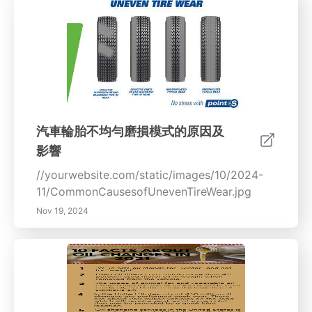
潛在問題並及時安排輪換。不均勻的磨損可能會
影響您車輛的性能和安全，因此定期維護至關重
要。透過定期輪換輪胎，您可以延長輪胎的使用
壽命，提高燃油效率，並增強整體駕駛安全性。
保養良好的輪胎可以減少牽引力損失和制動距
離，從而提供更平穩、更安全的行駛體驗。定期
輪換不僅是一個經濟的投資，可以為您節省更換
費用，而且還能確保符合製造商的保修條件。在
汽車輪胎不均勻磨損模式的原因及
本綜合指南中，我們將探討輪胎更換的好處，包
影響
括：- 了解輪胎磨損模式 - 定期更換的經濟優勢
- 通過適當維護增強安全性和舒適性 - 輪胎更換
//yourwebsite.com/static/images/10/2024-
如何影響車輛性能和耐久性 了解如何保持輪胎處
11/CommonCausesofUnevenTireWear.jpg
於最佳狀態，以便實現經濟和生態效益。
Nov 19, 2024