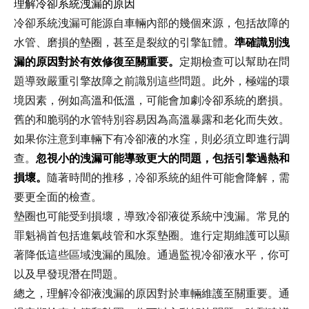
理解冷卻系統洩漏的原因
冷卻系統洩漏可能源自車輛內部的幾個來源，包括故障的
水管、磨損的墊圈，甚至是裂紋的引擎缸體。
準確識別洩
漏的原因對於有效修復至關重要。
定期檢查可以幫助在問
題導致嚴重引擎故障之前識別這些問題。此外，極端的環
境因素，例如高溫和低溫，可能會加劇冷卻系統的磨損。
舊的和脆弱的水管特別容易因為高溫暴露和老化而失效。
如果你注意到車輛下有冷卻液的水窪，則必須立即進行調
查。
忽視小的洩漏可能導致更大的問題，包括引擎過熱和
損壞。
隨著時間的推移，冷卻系統的組件可能會降解，需
要更全面的檢查。
墊圈也可能受到損壞，導致冷卻液從系統中洩漏。常見的
罪魁禍首包括進氣歧管和水泵墊圈。進行定期維護可以顯
著降低這些區域洩漏的風險。通過監視冷卻液水平，你可
以及早發現潛在問題。
總之，理解冷卻液洩漏的原因對於車輛維護至關重要。通