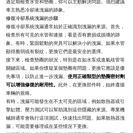
過定期檢查水管和墊圈，你可以主動解決問題。強烈建議
車主熟悉冷卻液洩漏的跡象。
修復冷卻系統洩漏的步驟
修復冷卻系統洩漏通常始於正確識別洩漏的來源。首先，
檢查所有可見的水管和連接，看是否有磨損或損壞的跡
象。有時，緊固鬆動的夾具可以解決小的洩漏。如果水管
顯得脆弱或有裂紋，更換它們是最安全的選擇。
接下來，檢查墊圈的狀況，特別是在如水泵或進氣歧管等
關鍵區域。如果你懷疑某個墊圈有問題，更換它應該是優
先事項，以防止進一步洩漏。
使用正確類型的墊圈密封劑
可以增強修復的耐用性。
此外，在更換部件時，始終遵循
車輛的規格。
有時，洩漏可能發生在不太可見的區域，例如散熱器或引
擎缸體。壓力測試可以幫助識別這些隱藏的來源。專業機
械師通常會執行這項測試，快速找出問題。如果散熱器洩
漏，可能需要修理或在某些情況下更換。