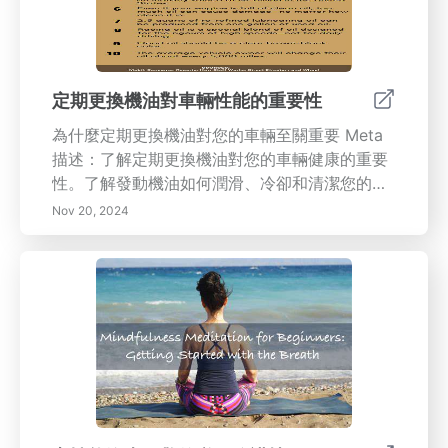
定期更換機油對車輛性能的重要性
為什麼定期更換機油對您的車輛至關重要 Meta
描述：了解定期更換機油對您的車輛健康的重要
性。了解發動機油如何潤滑、冷卻和清潔您的發
動機，同時防止損壞並提高燃油效率。透過我們
Nov 20, 2024
的全面指南，探索延長發動機壽命、提高二手車
價值的好處，以及了解換油間隔。 內容概述：定
期更換機油對維持您的車輛性能和壽命至關重
要。發動機油潤滑運動部件，減少摩擦，幫助冷
卻發動機，防止過熱。忽視換油可能會導致發動
機損壞、燃油效率下降和昂貴的維修。保持發動
機油清潔確保最佳性能，不僅保護您的汽車，還
可提高其轉售價值。了解多久更換一次油、更換
油的跡象，以及是自己動手還是聘請專業人士進
行此項工作。根據我們的基本維護提示，優先考