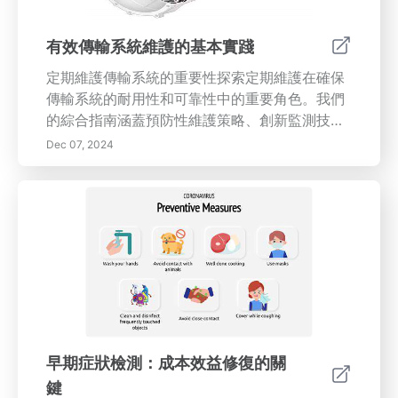
有效傳輸系統維護的基本實踐
定期維護傳輸系統的重要性探索定期維護在確保
傳輸系統的耐用性和可靠性中的重要角色。我們
的綜合指南涵蓋預防性維護策略、創新監測技術
的整合以及員工培訓的重要性。探索設備護理的
Dec 07, 2024
最佳實踐，包括例行檢查和適當的文檔，以提高
運營效率和安全性。我們深入研究了預測性維護
和物聯網等現代解決方案，展示這些方法如何優
化資源配置並降低成本。通過採用系統的維護計
劃並通過反饋建立持續改進，組織可以保護其傳
輸系統免受意外故障的影響，並提升整體性能。
保持對行業趨勢和合規標準的關注，以維持競爭
優勢。
早期症狀檢測：成本效益修復的關
鍵