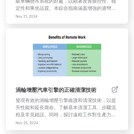
級車輛懸吊系統的好處，以顯著改善操控性、穩
定性和乘坐品質。本綜合指南涵蓋增強的過彎性
能、更順暢的乘坐體驗、駕駛過程中的安全性提
Nov 21, 2024
高以及長期的成本節省。了解定制懸吊設置如何
調整您的駕駛體驗，讓您在駕駛尖銳轉彎或拖動
重物時實現精確轉向和更好的控制。發現投資先
進懸吊組件如何提高燃油效率並增加車輛的轉售
價值。通過了解高品質懸吊升級在性能和舒適性
中所扮演的關鍵角色，今天就改變您的駕駛體
驗。
渦輪增壓汽車引擎的正確清潔技術
發現有效的渦輪增壓引擎維護和清潔技術，以提
升性能和延長壽命。了解基本清潔工具、步驟流
程及常見錯誤。同時，探討遠程工作對生產力的
影響，包括增強溝通、建立有序工作環境以及設
Nov 25, 2024
定明確目標的策略。今天就優化您的引擎保養和