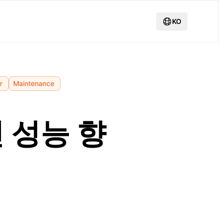
KO
r
Maintenance
 성능 향