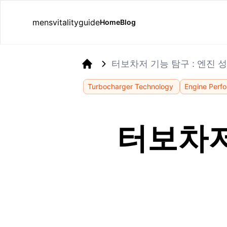
mensvitalityguide
Home
Blog
터보차저 기능 탐구 : 엔진 
Home
Turbocharger Technology
Engine Perf
터보차저