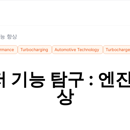
성능 향상
ormance
Turbocharging
Automotive Technology
Turbocharge
 기능 탐구 : 엔진
상