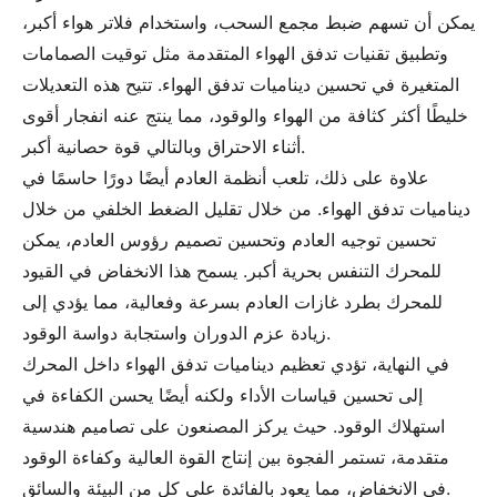
يمكن أن تسهم ضبط مجمع السحب، واستخدام فلاتر هواء أكبر،
وتطبيق تقنيات تدفق الهواء المتقدمة مثل توقيت الصمامات
المتغيرة في تحسين ديناميات تدفق الهواء. تتيح هذه التعديلات
خليطًا أكثر كثافة من الهواء والوقود، مما ينتج عنه انفجار أقوى
أثناء الاحتراق وبالتالي قوة حصانية أكبر.
علاوة على ذلك، تلعب أنظمة العادم أيضًا دورًا حاسمًا في
ديناميات تدفق الهواء. من خلال تقليل الضغط الخلفي من خلال
تحسين توجيه العادم وتحسين تصميم رؤوس العادم، يمكن
للمحرك التنفس بحرية أكبر. يسمح هذا الانخفاض في القيود
للمحرك بطرد غازات العادم بسرعة وفعالية، مما يؤدي إلى
زيادة عزم الدوران واستجابة دواسة الوقود.
في النهاية، تؤدي تعظيم ديناميات تدفق الهواء داخل المحرك
إلى تحسين قياسات الأداء ولكنه أيضًا يحسن الكفاءة في
استهلاك الوقود. حيث يركز المصنعون على تصاميم هندسية
متقدمة، تستمر الفجوة بين إنتاج القوة العالية وكفاءة الوقود
في الانخفاض، مما يعود بالفائدة على كل من البيئة والسائق.