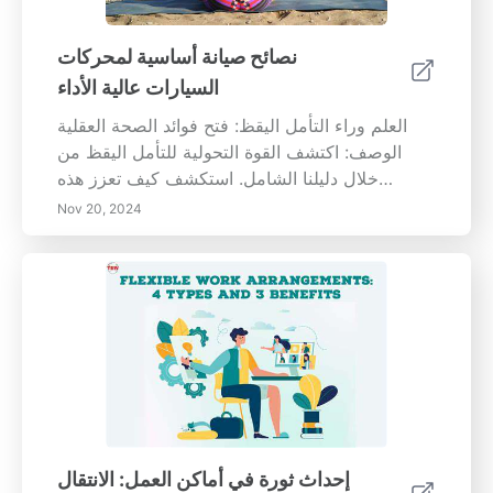
نصائح صيانة أساسية لمحركات
السيارات عالية الأداء
العلم وراء التأمل اليقظ: فتح فوائد الصحة العقلية
الوصف: اكتشف القوة التحولية للتأمل اليقظ من
خلال دليلنا الشامل. استكشف كيف تعزز هذه
الممارسة القديمة الرفاه العقلي من خلال تقليل
Nov 20, 2024
الضغوط والقلق، وتحسين التركيز وتنظيم العواطف.
تعرف على الفوائد العلمية لممارسة التأمل بانتظام
وتأثيرها الإيجابي على الصحة البدنية والعقلية. انضم
إلينا في رحلة لزراعة اليقظة من أجل حياة أكثر ثراءً
وتوازنًا.
إحداث ثورة في أماكن العمل: الانتقال