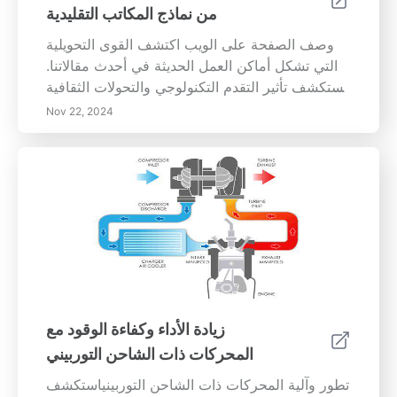
من نماذج المكاتب التقليدية
وصف الصفحة على الويب اكتشف القوى التحويلية
التي تشكل أماكن العمل الحديثة في أحدث مقالاتنا.
نستكشف تأثير التقدم التكنولوجي والتحولات الثقافية
على توقعات الموظفين، مع التركيز على زيادة العمل
Nov 22, 2024
عن بُعد وخيارات العمل المرنة. تعلم كيف تعطي
المنظمات الأولوية للتوازن بين العمل والحياة،
والاستدامة، وكفاءة التكاليف بينما تتكيف مع التقنيات
الجديدة وتعيد تعريف ثقافة مكان العمل. فهم
التحديات التي تواجه التعاون والتواصل في بيئات
العمل المتنوعة والهجينة. انضم إلينا بينما نتطلع إلى
المستقبل لأماكن العمل، مع التركيز على رفاهية
الموظفين وتصاميم مبتكرة تعزز الشمولية والإبداع.
ابقَ على اطلاع بأهم الاتجاهات التي ستحدد نجاح
منظمتك في هذا المشهد المتطور.
زيادة الأداء وكفاءة الوقود مع
المحركات ذات الشاحن التوربيني
تطور وآلية المحركات ذات الشاحن التوربينياستكشف