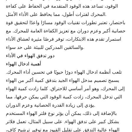
الوقود، تساعد هذه الوقود المتقدمة في الحفاظ على كفاءة
المحرك لفترات أطول، مما يحافظ على الأداء الأمثل.
باختصار، تعتبر تطورات تقنيات الوقود مسارًا واعدًا لتحقيق قوة
حصانية أكبر وعزم دوران مع تعزيز الكفاءة العامة للمحرك. مع
استمرار تقدم هذه الابتكارات، توفر فرصًا مثيرة لعشاق الأداء
والسائقين المدركين للبيئة على حد سواء.
دور تدفق الهواء في الأداء
أهمية ادخال الهواء
تلعب أنظمة ادخال الهواء دورًا حيويًا في تحسين أداء المحرك.
يسمح تصميم مدخل الهواء الجيد بتدفق كمية أكبر من الهواء
إلى المحرك، وهو أمر أساسي للاحتراق. كلما زادت كمية الهواء
التي تدخل المحرك، زادت كمية الوقود التي يمكن حرقها، مما
يؤدي إلى زيادة القدرة الحصانية وعزم الدوران.
بالإضافة إلى ذلك، يمكن أن يؤثر نوع فلتر الهواء المستخدم
بشكل كبير على تدفق الهواء. على سبيل المثال، تعمل فلاتر
الهواء عالية التدفق على تقليل القيود مع توفير ترشيح كافٍ،