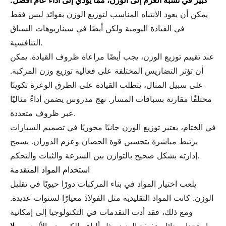
كبير في نسبة العزم إلى الوزن، مما يؤدي إلى أداء عام أفضل.
يمكن أن يعود الانتباه المناسب لتوزيع الوزن بفوائد ليس فقط
في القيادة اليومية ولكن أيضًا في سيناريوهات السباق
التنافسية.
عند تقييم توزيع الوزن، يجب أيضًا مراعاة ظروف القيادة. يمكن
أن تؤثر التضاريس المختلفة على فعالية توزيع وزن المركبة.
على سبيل المثال، يتطلب القيادة على الطرق الوعرة تكوينًا
مختلفًا مقارنة بسباقات المسار. نهج مدروس يضمن أداءً مثاليًا
عبر ظروف متعددة.
في الختام، يعتبر توزيع الوزن جانبًا محوريًا في تصميم السيارات
يرتبط مباشرة بتحسين قوة الحصان وعزم الدوران. يسمح
إدارته بشكل صحيح بالتوازن بين السرعة والثبات والتحكم.
استخدام المواد المتقدمة
يلعب اختيار المواد في بناء المركبات دورًا حيويًا في تقليل
الوزن. كانت المواد التقليدية مثل الفولاذ معيارًا لسنوات عديدة.
ومع ذلك، فقد أدت التقدمات في التكنولوجيا إلى إمكانية