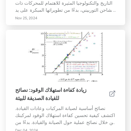
التاريخ والتكنولوجيا المثيرة للاهتمام للمحركات ذات
الشاحن التوربيني، بدءًا من تطويراتها المبكرة على يد
ألفريد بوخي إلى تطبيقاتها الحديثة في السيارات
Nov 25, 2024
اليومية. تعرف على كيفية تحسين الشاحن التوربيني
لكفاءة المحرك وأدائه من خلال استخدام طاقة غاز
العادم لتعزيز القوة دون زيادة حجم المحرك. اكتشف
المزايا الكبيرة لمحركات الشاحن التوربيني، بما في
ذلك تحسين استهلاك الوقود وتقليل الانبعاثات، مع
مواجهة تحديات تأخر الشاحن والحرارة. أثناء تطلعنا
إلى المستقبل، اغمر في الابتكارات المستمرة ودور
الشحن التوربيني في مشهد السيارات الهجينة
والكهربائية المتغير. يبرز هذا الدليل الشامل فوائد
وتحديات تقنية الشاحن التوربيني، الضرورية
زيادة كفاءة استهلاك الوقود: نصائح
للمستهلكين الذين يهتمون بالبيئة وعشاق السيارات
للقيادة الصديقة للبيئة
على حد سواء.
نصائح أساسية لصيانة المركبات وعادات القيادة.
اكتشف كيفية تحسين كفاءة استهلاك الوقود لمركبتك
من خلال نصائح عملية حول الصيانة والقيادة. بدءًا من
ضمان تغيير الزيت المنتظم والتحقق من ضغط
Dec 04, 2024