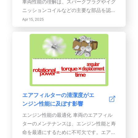
車両性能の理解は、スパークプラグやイグ
ニッションコイルなどの主要な部品を認識
することから始まります。スパークプラグ
Apr 15, 2025
が燃焼室内の空気燃料混合物を点火しま
す。
エアフィルターの清潔度がエ
ンジン性能に及ぼす影響
エンジン性能の最適化 車両のエアフィル
ターのメンテナンスは、エンジン性能と寿
命を最適にするために不可欠です。エアフ