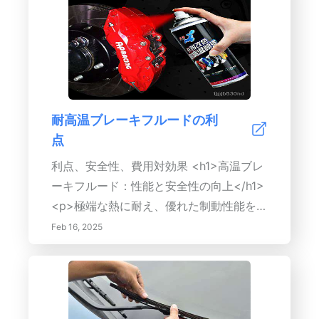
事象の報告を奨励することでメンテナンス
を確保する方法を学びましょう。コンテン
指向の文化を育成* 潜在的な問題が重大な
ツの説明：このガイドでは、クランクシャ
問題にエスカレートする前に解決するため
フト、カムシャフト、ドライブシャフトな
に予防的メンテナンスを優先する定期メン
どの駆動系部品の詳細な概要を提供しま
テナンスの実践への投資は、企業がコスト
す。定期メンテナンスの重要性、過度の摩
を削減し、効率を改善し、資産のパフォー
耗や過熱などの一般的な問題、駆動系の寿
耐高温ブレーキフルードの利
マンスを向上させるのに役立ちます。利益
命を延ばすための実用的なヒントを探りま
点
を理解し、ベストプラクティスを実施する
す。高品質の部品と適切な潤滑の実践が、
ことで、組織は卓越性と品質にコミットし
コストのかかる修理を防ぎ、車両の性能を
利点、安全性、費用対効果 <h1>高温ブレ
た業界のリーダーとしての地位を確立でき
向上させる方法を理解します。駆動系にサ
ーキフルード：性能と安全性の向上</h1>
ます。
ービスが必要なサインを把握し、安全で信
<p>極端な熱に耐え、優れた制動性能を提
頼できる運転体験を確保してください。
供するように設計された、耐高温ブレーキ
Feb 16, 2025
フルードの利点を探ります。モータースポ
ーツ、高性能ドライビング、および激しい
ブレーキが必要な状況に最適です。</p>
<h2>主な利点：</h2> <ul> <li>