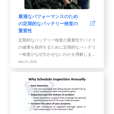
高温ブレーキフルードの組成、利点、長期
してください。適切なワイパーのメンテナ
的なコスト削減について理解するために、
ンスと選択がドライブ体験を大幅に改善で
最適なパフォーマンスのため
読み進めてください。過酷な運転シナリオ
きることを理解することで、道路での安全
の定期的なバッテリー検査の
で安全性と制御を向上させる方法について
を確保しましょう。
重要性
の洞察を得ましょう。</p>
定期的なバッテリー検査の重要性デバイス
の健康を維持するために定期的なバッテリ
ー検査がなぜ欠かせないのかを理解しまし
ょう。この記事では、バッテリーのパフォ
Mar 01, 2025
ーマンスがデバイスの効率と安全性に与え
る影響を掘り下げます。定期的な検査は、
漏れや腐食といった潜在的な問題を特定す
るのに役立ち、最適な機能を確保しながら
安全リスクを最小限に抑えます。能動的な
バッテリー管理がどのように大幅なコスト
削減につながるのか、省エネを向上させ、