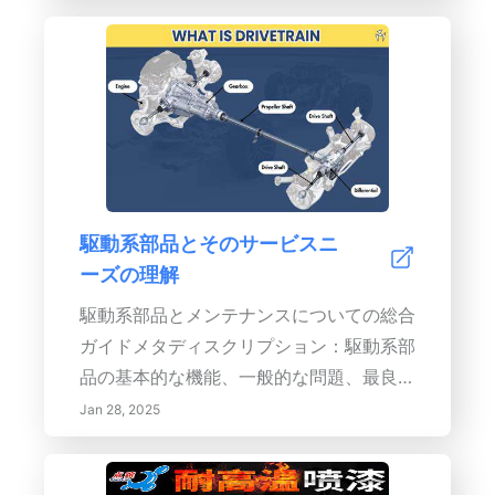
チベーションを高める* 持続可能性の取り
順位を理解することで、生産性を高め、ス
組みと環境責任を支援* 資産の価値と再販
トレスを最小限に抑えることができます。
売価値を向上* 利害関係者の信頼を高め、
具体的な目標と締切を設定し、時間ブロッ
株式のパフォーマンスを改善定期メンテナ
キング技術を活用し、戦略を継続的に見直
ンスによるコスト削減：* 資産管理と緊急
すなど、マトリックスを日常生活に取り入
修理に関連する費用を削減* 生産やサービ
れるための実践的なステップを探求してく
ス提供のダウンタイムによる予期しない損
ださい。効率的な意思決定や個人の責任に
失を避ける* 資産の寿命を延ばし、高価な
駆動系部品とそのサービスニ
ついての貴重な洞察も得られます。忙しい
交換の頻度を減少* 定期的なメンテナンス
ーズの理解
プロフェッショナルであれ、単に個人タス
に関する規制要件を遵守し、罰金や法的費
クをより良く管理したい場合であれ、アイ
用を回避効果的なメンテナンスのベストプ
駆動系部品とメンテナンスについての総合
ゼンハワー・マトリックスは目標を達成
ラクティス：* 資産の使用状況と製造元の
ガイドメタディスクリプション：駆動系部
し、全体的な効率を向上させるための体系
推奨に基づいた詳細なメンテナンススケジ
品の基本的な機能、一般的な問題、最良の
的なアプローチを提供します。圧倒される
ュールを設定* メンテナンス管理ソフトウ
メンテナンス方法を発見してください。私
Jan 28, 2025
感覚にさよならを告げ、成功への構造的な
ェアなどの技術を取り入れてプロセスを効
たちの詳細なガイドを通じて、車両の駆動
道を迎え入れましょう！
率化* 従業員をトレーニングし、不規則な
系の寿命を延ばし、最適なパフォーマンス