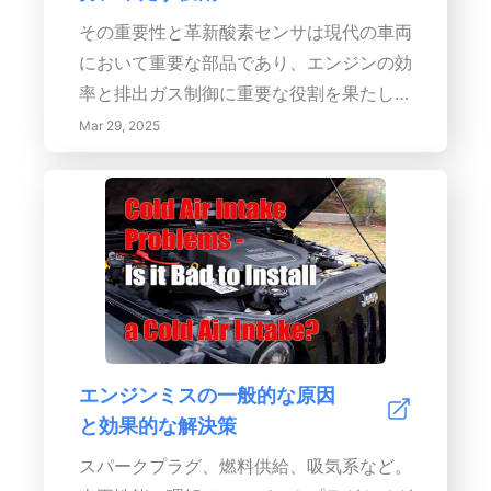
取り上げ、充電サイクルや容量などのメト
その重要性と革新酸素センサは現代の車両
リックを探求して、ユーザーが交換時期を
において重要な部品であり、エンジンの効
把握できるようにします。定期的な監視は
率と排出ガス制御に重要な役割を果たしま
性能の低下を防ぐだけでなく、持続可能な
す。排気ガス中の酸素濃度を測定すること
Mar 29, 2025
使用を促進するエネルギー効率的な習慣を
により、...
育みます。効果的なバッテリー最適化技術
を実装し、先進的なアプリケーションを活
用し、バッテリー寿命に影響を与えるユー
ザーの習慣を認識する方法を学びましょ
う。新たに出現するバッテリー技術やスマ
ートソリューションについての情報を維持
し、今と未来のデバイスのパフォーマンス
エンジンミスの一般的な原因
を向上させましょう。
と効果的な解決策
スパークプラグ、燃料供給、吸気系など。