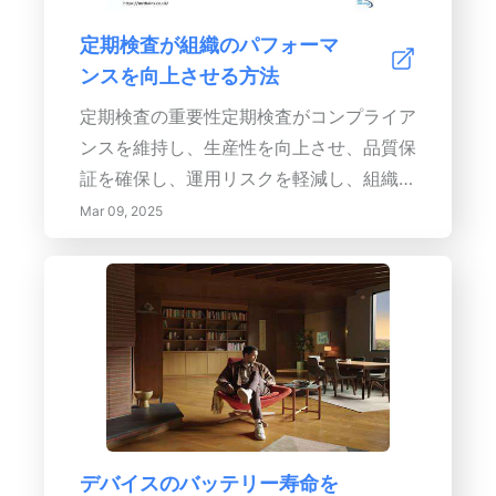
環境持続可能性に貢献する方法を学びまし
定期検査が組織のパフォーマ
ょう。さまざまなバッテリータイプに合わ
ンスを向上させる方法
せた検査の手順についてのステップバイス
テップのガイドを通じて、このリソースは
定期検査の重要性定期検査がコンプライア
ユーザーがデバイスを効果的に維持できる
ンスを維持し、生産性を向上させ、品質保
ようにします。より安全で効率的な明日を
証を確保し、運用リスクを軽減し、組織内
迎えるために、今日バッテリーの健康に投
に責任を育む上でどれほど重要であるかを
Mar 09, 2025
資しましょう！
知ってください。この包括的なガイドで
は、定期検査がもたらすさまざまな利点、
つまり、安全基準の向上、運用効率の向
上、コスト管理、従業員の士気を高めるこ
とについて探ります。業界標準に従った主
要要素と継続的改善のためのベストプラク
ティスを盛り込んだ効果的な検査スケジュ
ールの実施方法を学びます。構造化された
デバイスのバッテリー寿命を
評価を優先することによって、コンプライ