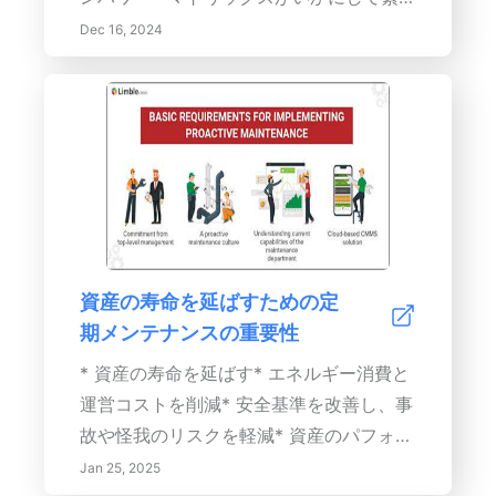
と課題を強調します。
性と重要性に基づいてタスクの優先順位を
Dec 16, 2024
つけ、生産性を変えるかを発見してくださ
い。タスク管理のための効果的な戦略、マ
トリックスの利点、そしてそれを日常生活
に実装して効率を高め、ストレスを軽減す
る方法を学びます。キーワード：アイゼン
ハワー・マトリックス、タスク管理、生産
性、タスクの優先順位付け、時間管理、意
思決定、ストレス軽減、専門能力開発、目
資産の寿命を延ばすための定
標設定 コンテンツ概要：アイゼンハワ
期メンテナンスの重要性
ー・マトリックスで効果的な時間管理の可
能性を引き出しましょう！この有名なツー
* 資産の寿命を延ばす* エネルギー消費と
ルは、タスクを4つの主要な象限に分類す
運営コストを削減* 安全基準を改善し、事
るのに役立ちます - 緊急かつ重要、重要
故や怪我のリスクを軽減* 資産のパフォー
だが緊急でない、緊急だが重要でない、そ
マンスと生産性を向上* 従業員の士気とモ
Jan 25, 2025
して緊急でも重要でもない。タスクの優先