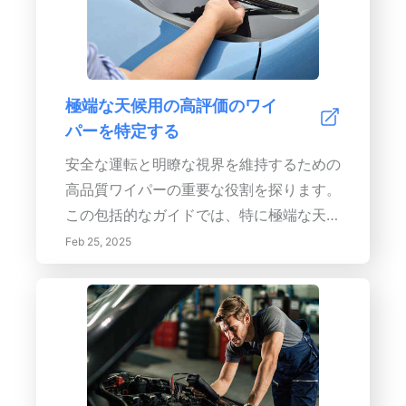
<strong>制動性能の向上：</strong> 高
温下でも一貫した制動力を維持し、ブレー
キフェードを防ぎます。</li> <li>
<strong>安全性の向上：</strong> 制動
極端な天候用の高評価のワイ
距離を短縮し、緊急時に不可欠な、より予
パーを特定する
測可能な制動応答を保証します。</li>
<li><strong>費用対効果：</strong> ブ
安全な運転と明瞭な視界を維持するための
レーキシステムのコンポーネントの寿命を
高品質ワイパーの重要な役割を探ります。
延ばし、メンテナンスコストを削減しま
この包括的なガイドでは、特に極端な天候
す。</li> <li><strong>優れた信頼性：
条件での高品質なワイパーへの投資の重要
Feb 25, 2025
</strong> ベーパーロックとコンポーネ
性を論じています。さまざまな種類のワイ
ントの故障のリスクを最小限に抑えます。
パーブレード、考慮すべき重要な機能、性
</li> <li><strong>ペダルフィールの向
能を向上させるための効果的なメンテナン
上：</strong> より堅く、より応答性の
ステクニックについて学びましょう。雨、
高いブレーキペダルを提供します。</li>
雪、デブリに自信を持って対処できる、困
</ul> <h2>詳細はこちら：</h2> <p>耐
難な条件に設計された高評価の製品を発見