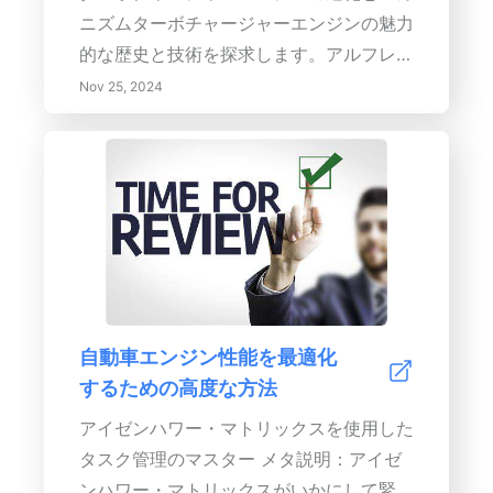
ニズムターボチャージャーエンジンの魅力
的な歴史と技術を探求します。アルフレッ
ド・ブキによる初期の開発から現代の一般
Nov 25, 2024
的な車両での応用までを紹介します。ター
ボチャージングがエンジンのサイズを増や
すことなく、排気ガスエネルギーを利用し
て出力を高める方法を学びます。燃費の改
善や排出ガスの削減を含むターボチャージ
ャーエンジンの重要な利点を発見し、ター
ボラグや熱管理の課題についても考察しま
す。未来を見据えて、ハイブリッド車や電
自動車エンジン性能を最適化
気自動車の進化する環境におけるターボチ
するための高度な方法
ャージングの継続的な革新と役割について
掘り下げます。この包括的なガイドは、環
アイゼンハワー・マトリックスを使用した
境意識の高い消費者や自動車愛好者にとっ
タスク管理のマスター メタ説明：アイゼ
て不可欠なターボチャージャー技術の利点
ンハワー・マトリックスがいかにして緊急