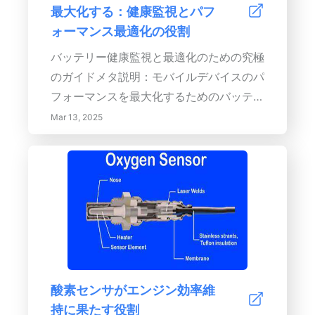
最大化する：健康監視とパフ
アンスを確保するだけでなく、長期的な成
ォーマンス最適化の役割
長と成功を促進することで、ビジネスの可
能性を引き出しましょう。
バッテリー健康監視と最適化のための究極
のガイドメタ説明：モバイルデバイスのパ
フォーマンスを最大化するためのバッテリ
ー健康監視の重要性を発見してください。
Mar 13, 2025
バッテリーメトリクス、定期的な監視の利
点、最適化技術、および最新のテクノロジ
ーについて学びましょう。専門家の洞察を
通じてデバイスの寿命を延ばし、交換費用
を節約し、持続可能な技術の使用を取り入
れましょう。コンテンツの要約：バッテリ
ーの健康を理解することは、モバイルデバ
イスが最適に機能し、充電の合間に長持ち
酸素センサがエンジン効率維
するために不可欠です。この包括的なガイ
持に果たす役割
ドでは、バッテリー健康の監視の重要性を