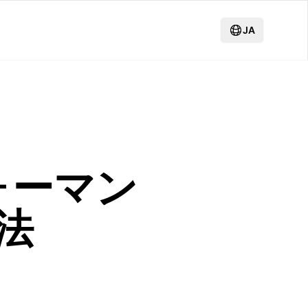
JA
ォーマン
法