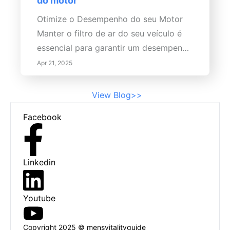
do motor
Otimize o Desempenho do seu Motor
Manter o filtro de ar do seu veículo é
essencial para garantir um desempenho
e longevidade ótimos do motor. Os
Apr 21, 2025
filtros de ar desempenham um papel
vital na retenção de sujeira, detritos e
View Blog>>
contaminantes que podem danificar o
Footer
Facebook
motor.
Linkedin
Youtube
Copyright 2025 © mensvitalityguide