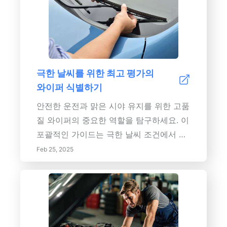
장점:</h2> <ul> <li><strong>향상된 제
동 성능:</strong> 고온에서도 일관된 제
동력을 유지하여 브레이크 페이드를 방지
합니다.</li> <li><strong>안전성 향상:
</strong> 제동 거리를 줄이고 응급 상황
극한 날씨를 위한 최고 평가의
에 중요한 보다 예측 가능한 제동 응답을
와이퍼 식별하기
보장합니다.</li> <li><strong>비용 효율
성:</strong> 브레이크 시스템 구성 요소
안전한 운전과 맑은 시야 유지를 위한 고품
의 수명을 연장하여 유지 보수 비용을 절감
질 와이퍼의 중요한 역할을 탐구하세요. 이
합니다.</li> <li><strong>뛰어난 신뢰성:
포괄적인 가이드는 극한 날씨 조건에서 고
</strong> 베이퍼 록 및 구성 요소 고장의
품질 와이퍼에 투자하는 것의 중요성을 논
Feb 25, 2025
위험을 최소화합니다.</li> <li><strong>
의합니다. 다양한 유형의 와이퍼 블레이드,
향상된 페달 느낌:</strong> 더욱 견고하
고려해야 할 필수 기능, 성능을 높이기 위
고 반응성이 뛰어난 브레이크 페달을 제공
한 효과적인 유지 관리 팁에 대해 알아보세
합니다.</li> </ul> <h2>자세히 알아보기:
요. 비, 눈, 잔해를 자신 있게 탐색할 수 있
</h2> <p>고온 저항 브레이크 오일의 조
도록 도와주는 도전적인 조건에 맞게 설계