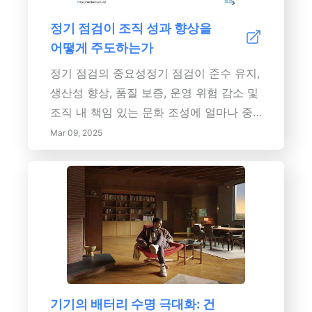
법을 배워보세요. 다양한 배터리 유형에 맞
정기 점검이 조직 성과 향상을
춘 점검 절차에 대한 단계별 안내와 함께
어떻게 주도하는가
이 자료는 사용자가 장치를 효과적으로 유
지할 수 있도록 지원합니다. 더 안전하고
정기 점검의 중요성정기 점검이 준수 유지,
효율적인 내일을 위해 오늘 배터리 건강에
생산성 향상, 품질 보증, 운영 위험 감소 및
투자하세요!
조직 내 책임 있는 문화 조성에 얼마나 중
요한지 알아보십시오. 이 포괄적인 가이드
Mar 09, 2025
는 정기 점검이 제공하는 다양한 이점, 즉
개선된 안전 기준, 향상된 운영 효율성, 비
용 관리 및 직원 사기 향상을 탐구합니다.
업계 표준에 부합하는 핵심 요소 및 지속
가능한 개선을 위한 모범 사례와 함께 효과
적인 점검 일정을 구현하는 방법을 알아보
세요. 준수를 보장할 뿐만 아니라 장기적인
성장과 성공을 촉진하는 구조화된 평가를
기기의 배터리 수명 극대화: 건
우선시하여 비즈니스의 잠재력을 발휘하십