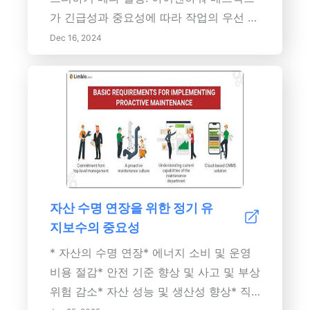
니다.
가 긴급성과 중요성에 따라 작업의 우선 순
위를 정하도록 도와줌으로써 생산성을 어
Dec 16, 2024
떻게 변화시킬 수 있는지 알아보세요. 작업
관리에 대한 효과적인 전략, 매트릭스의 이
점 및 일상 생활에서 이를 구현하는 방법에
대해 배우고 효율성을 높이며 스트레스를
줄여보세요. 키워드: 아이젠하워 매트릭스,
작업 관리, 생산성, 작업 우선 순위, 시간 관
리, 의사 결정, 스트레스 감소, 직업 개발,
목표 설정 내용 개요: 아이젠하워 매트릭스
자산 수명 연장을 위한 정기 유
를 통해 효과적인 시간 관리의 잠재력을 발
지보수의 중요성
휘해주세요! 이 유명한 도구는 작업을 네
가지 주요 사분면— 긴급하고 중요한 작업,
* 자산의 수명 연장* 에너지 소비 및 운영
중요하지만 긴급하지 않은 작업, 긴급하지
비용 절감* 안전 기준 향상 및 사고 및 부상
만 중요하지 않은 작업, 그리고 긴급하지도
위험 감소* 자산 성능 및 생산성 향상* 직
중요하지도 않은 작업으로 분류하는 데 도