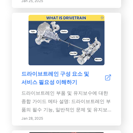
원 사기 및 동기 부여 증진* 지속 가능성 노
Jan 25, 2025
움을 줍니다. 작업의 우선 순위를 정하는
력 및 환경 책임 지원* 자산 가치 및 재판매
방법을 이해함으로써 생산성을 높이고 스
가치 향상* 이해관계자 간 신뢰 증진 및 주
트레스를 최소화할 수 있습니다. 명확한 목
식 성과 개선정기 유지보수를 통한 비용 절
표 및 기한 설정, 시간 차단 기술 활용 및
감:* 자산 관리 및 긴급 수리와 관련된 비용
전략 지속 검토를 포함하여 매트릭스를 일
절감* 생산 또는 서비스 제공 중단으로 인
상 생활에 도입하는 실용적인 단계를 탐색
한 예기치 않은 손실 방지* 자산의 수명을
해 보세요. 효율적인 의사 결정 및 개인 책
연장하여 비싼 교체의 빈도 감소* 정기 유
임에 대한 귀중한 통찰력을 얻을 수 있습니
지보수에 대한 규제 요구 사항 준수, 벌금
드라이브트레인 구성 요소 및
다. 바쁜 직장인이나 개인 작업을 더 잘 관
및 법적 비용 회피효과적인 유지보수를 위
서비스 필요성 이해하기
리하고자 하는 경우에도 아이젠하워 매트
한 모범 사례:* 자산 사용 및 제조업체 권장
릭스는 목표를 달성하고 전반적인 효율성
사항에 따른 상세한 유지보수 계획 수립*
드라이브트레인 부품 및 유지보수에 대한
을 향상시킬 수 있는 체계적인 접근 방식을
유지보수 관리 소프트웨어와 같은 기술 도
종합 가이드 메타 설명: 드라이브트레인 부
제공합니다. 압도당하는 느낌을 떨쳐내고
입으로 프로세스 간소화* 직원 교육 및 이
품의 필수 기능, 일반적인 문제 및 유지보
성공을 향한 체계적인 경로에 인사하세요!
상 현상 보고 장려를 통해 유지보수 중심의
수 최선 사례를 알아보세요. 우리의 심층
Jan 28, 2025
문화 조성* 주요 문제가 발생하기 전에 잠
가이드를 통해 차량 드라이브트레인의 수