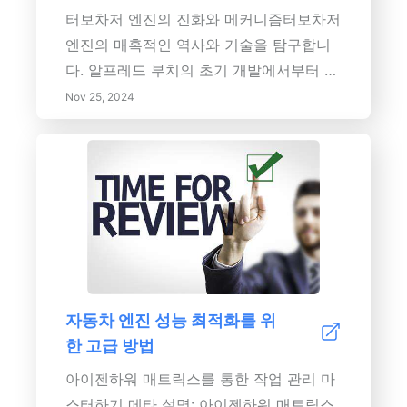
터보차저 엔진의 진화와 메커니즘터보차저
엔진의 매혹적인 역사와 기술을 탐구합니
다. 알프레드 부치의 초기 개발에서부터 오
늘날 일상적인 차량에서의 현대적 응용에
Nov 25, 2024
이르기까지. 터보차저가 배기 가스 에너지
를 활용하여 엔진 크기를 늘리지 않고도 출
력 성능을 향상시키는 방법을 배웁니다. 향
상된 연료 경제성과 배기 가스 감소를 포함
한 터보차저 엔진의 중요한 이점을 발견하
고, 터보 레이그와 열 관리의 도전 과제를
살펴봅니다. 미래를 바라보며, 혼합 및 전
기 자동차의 변화하는 환경 속에서 터보차
자동차 엔진 성능 최적화를 위
징의 지속적인 혁신과 역할을 파고듭니다.
한 고급 방법
이 포괄적인 가이드는 생태를 고려한 소비
자와 자동차 애호가 모두에게 필수적인 터
아이젠하워 매트릭스를 통한 작업 관리 마
보차저 기술의 이점과 도전 과제를 강조합
스터하기 메타 설명: 아이젠하워 매트릭스